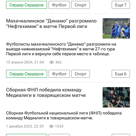
Сердер Сердеров
Футбол
Спорт
Еще
7
Москва
Россия
Мухаммад Султонов
Махачкалинское "Динамо" разгромило
Дмитрий Барков (футболист)
"Нефтехимик" в матче Первой лиги
Родина (Москва)
Динамо Москва
Арсенал (Тула)
Футболисты махачкалинского "Динамо" разгромили на
выезде нижнекамский "Нефтехимик" в матче 27-го тура
Первой лиги и вернули себе первое место в таблице.
15 апреля 2024, 21:04
362
Сердер Сердеров
Футбол
Спорт
Еще
6
Нижнекамск
Алексей Бердников
Сборная ФНЛ победила команду
Динамо Москва
Нефтехимик
Медиалиги в товарищеском матче
Акрон (Тольятти)
Первая лига
Сборная Футбольной национальной лиги (ФНЛ) победила
команду Медиалиги в товарищеском матче.
1 декабря 2023, 22:29
1533