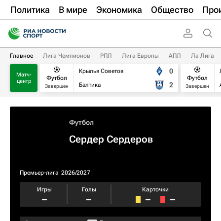
Политика
В мире
Экономика
Общество
Про
Главное
Лига Чемпионов
РПЛ
Лига Европы
АПЛ
Ла Лига
0
Крылья Советов
Матч-
Футбол
Футбол
центр
2
Балтика
Завершен
Завершен
Футбол
Сердер Сердеров
Премьер-лига
2026/2027
Игры
Голы
Карточки
–
–
–
–