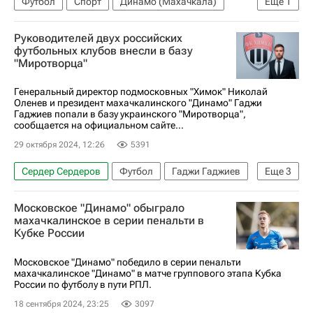
Футбол
Спорт
Динамо (Махачкала)
Еще
1
РПЛ 2026-2027 (Чемпионат России по футболу)
Руководителей двух российских
футбольных клубов внесли в базу
"Миротворца"
Генеральный директор подмосковных "Химок" Николай
Оленев и президент махачкалинского "Динамо" Гаджи
Гаджиев попали в базу украинского "Миротворца",
сообщается на официальном сайте...
29 октября 2024, 12:26
5391
Сердер Сердеров
Футбол
Гаджи Гаджиев
Еще
3
Химки
Динамо Москва
Вокруг спорта
Московское "Динамо" обыграло
махачкалинское в серии пенальти в
Кубке России
Московское "Динамо" победило в серии пенальти
махачкалинское "Динамо" в матче группового этапа Кубка
России по футболу в пути РПЛ.
18 сентября 2024, 23:25
3097