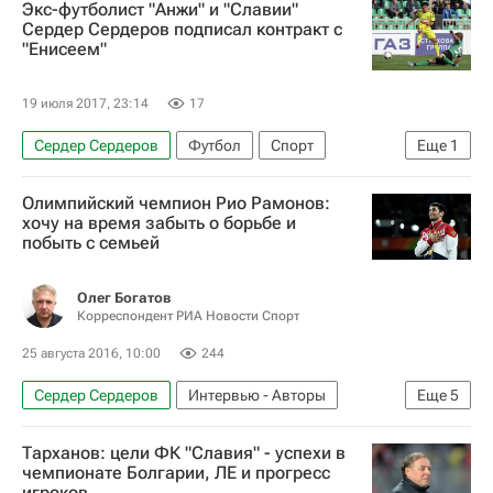
Экс-футболист "Анжи" и "Славии"
Дмитрий Аленичев
Сердер Сердеров подписал контракт с
"Енисеем"
РПЛ 2026-2027 (Чемпионат России по футболу)
Первая лига
Тамбов
Анжи
Амкар
19 июля 2017, 23:14
17
Енисей
Сердер Сердеров
Футбол
Спорт
Еще
1
Енисей
Олимпийский чемпион Рио Рамонов:
хочу на время забыть о борьбе и
побыть с семьей
Олег Богатов
Корреспондент РИА Новости Спорт
25 августа 2016, 10:00
244
Сердер Сердеров
Интервью - Авторы
Еще
5
Аналитика
Единоборства
Спорт
Тарханов: цели ФК "Славия" - успехи в
Олимпийские игры
Сослан Рамонов
чемпионате Болгарии, ЛЕ и прогресс
игроков