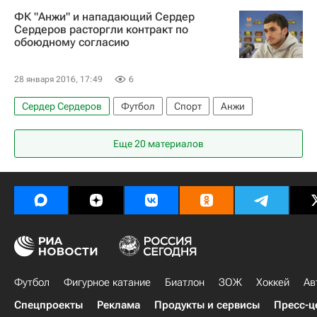
Сергей Кораблев
ФК "Анжи" и нападающий Сердер
РПЛ 2026-2027 (Чемпионат России по футболу)
Сердеров расторгли контракт по
обоюдному согласию
Анжи
Бернард Бериша
Георгий Зотов
Угу Алмейда
Аруна Лукман
28 января 2016, 17:49
6
Сергей Песьяков
Сердер Сердеров
Футбол
Спорт
Анжи
Еще 20 материалов
Футбол
Фигурное катание
Биатлон
ЗОЖ
Хоккей
Ав
Спецпроекты
Реклама
Продукты и сервисы
Пресс-ц