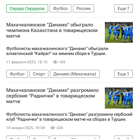
Сердер Сердеров
Футбол
Россия
Еще
7
Грозный
Лечи Садулаев
Ахмат
Махачкалинское "Динамо" обыграло
Динамо-Брянск
Зенит
Спорт
чемпиона Казахстана в товарищеском
матче
РПЛ 2026-2027 (Чемпионат России по футболу)
Футболисты махачкалинского "Динамо" обыграли
алматинский "Кайрат" на зимнем сборе в Турции.
11 февраля 2025, 18:10
169
Футбол
Спорт
Динамо (Махачкала)
Еще
1
Кайрат
Махачкалинское "Динамо" разгромило
сербские "Раднички" в товарищеском
матче
Футболисты махачкалинского "Динамо" разгромили сербский
клуб "Раднички" в товарищеском матче на сборах в Турции.
18 января 2025, 18:08
430