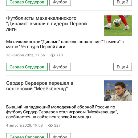
Сердер Сердеров
Футбол
Еще
3
Эльдар Низамутдинов
Евгений Калешин
Футболисты махачкалинского
Первая лига
"Динамо" вышли в лидеры Первой
лиги
Махачкалинское "Динамо" нанесло поражение "Тюмени" в
матче 19-го тура Первой лиги.
18 ноября 2023, 17:56
718
Сердер Сердеров
Футбол
Еще
4
Сослан Кагермазов
Денис Самойлов
Сердер Сердеров перешел в
Динамо-Брянск
Первая лига
венгерский "Мезёкёвешд"
Бывший нападающий молодежной сборной России по
футболу Сердер Сердеров стал игроком "Мезёкёвешда",
сообщается на сайте венгерской команды.
4 августа 2020, 19:08
227
Сердер Сердеров
Футбол