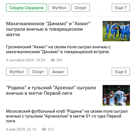
Сердер Сердеров
Футбол
Спорт
Еще
7
Каспийск
Россия
Ислам Махачев
Махачкалинское "Динамо" и "Ахмат"
Динамо Москва
Даниил Фомин
Анжи
сыграли вничью в товарищеском
матче
UFC
Грозненский "Ахмат" на своем поле сыграл вничью с
махачкалинским "Динамо" в товарищеской встрече.
9 сентября 2024, 18:59
391
Футбол
Спорт
Ахмат
Еще
3
Кубок России по футболу
"Родина" и тульский "Арсенал" сыграли
Динамо (Махачкала)
вничью в матче Первой лиги
РПЛ 2026-2027 (Чемпионат России по футболу)
Московский футбольный клуб "Родина" на своем поле сыграл
вничью с тульским "Арсеналом" в матче 31-го тура Первой
лиги.
4 мая 2024, 22:16
312