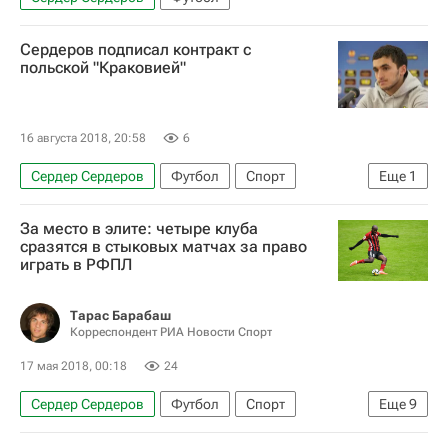
Сердеров подписал контракт с
польской "Краковией"
16 августа 2018, 20:58
6
Сердер Сердеров
Футбол
Спорт
Еще
1
Краковия
За место в элите: четыре клуба
сразятся в стыковых матчах за право
играть в РФПЛ
Тарас Барабаш
Корреспондент РИА Новости Спорт
17 мая 2018, 00:18
24
Сердер Сердеров
Футбол
Спорт
Еще
9
Вадим Евсеев
Егор Титов