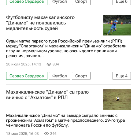
Сердер Сердеров
Футбол
Спорт
Еще
6
Турция
Белек
Ражаб Магомедов
Футболисту махачкалинского
Гамид Агаларов
Динамо-Брянск
"Динамо" не понравилась
медлительность судей
РПЛ 2026-2027 (Чемпионат России по футболу)
Судьи матча первого тура Российской премьер-лиги (РПЛ)
между "Спартаком" и махачкалинским "Динамо" отработали
игру на нормальном уровне, но очень долго принимали
решения, заявил...
20 июля 2025, 14:13
834
Сердер Сердеров
Футбол
Спорт
Еще
4
Василий Казарцев
Спартак Москва
Махачкалинское "Динамо" сыграло
РПЛ 2026-2027 (Чемпионат России по футболу)
вничью с "Ахматом" в РПЛ
Динамо (Махачкала)
Махачкалинское "Динамо" на выезде сыграло вничью с
грозненским "Ахматом" в матче предпоследнего, 29-го тура
чемпионата России по футболу.
18 мая 2025, 16:03
246