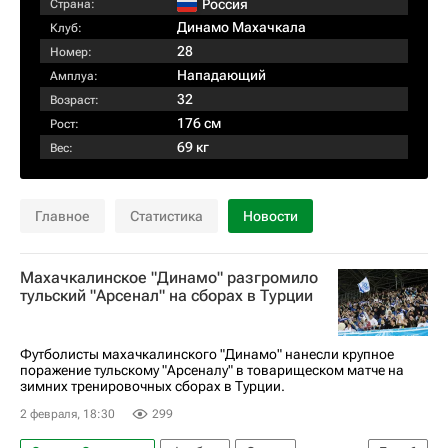
Россия
Страна:
Динамо Махачкала
Клуб:
28
Номер:
Нападающий
Амплуа:
32
Возраст:
176 см
Рост:
69 кг
Вес:
Главное
Статистика
Новости
Махачкалинское "Динамо" разгромило
тульский "Арсенал" на сборах в Турции
Футболисты махачкалинского "Динамо" нанесли крупное
поражение тульскому "Арсеналу" в товарищеском матче на
зимних тренировочных сборах в Турции.
2 февраля, 18:30
299