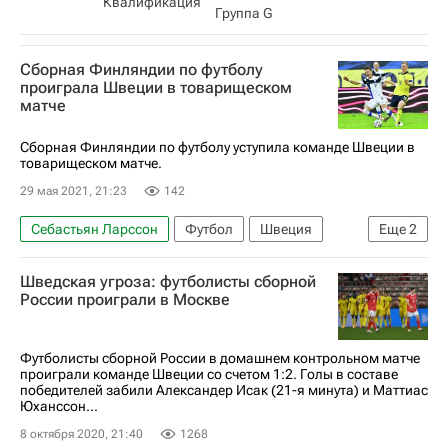
Квалификация​
Группа G
Сборная Финляндии по футболу
проиграла Швеции в товарищеском
матче
Сборная Финляндии по футболу уступила команде Швеции в
товарищеском матче.
29 мая 2021, 21:23
142
Себастьян Ларссон
Футбол
Швеция
Еще
2
Финляндия
Робин Квайсон
Шведская угроза: футболисты сборной
России проиграли в Москве
Футболисты сборной России в домашнем контрольном матче
проиграли команде Швеции со счетом 1:2. Голы в составе
победителей забили Александер Исак (21-я минута) и Маттиас
Юханссон...
8 октября 2020, 21:40
1268