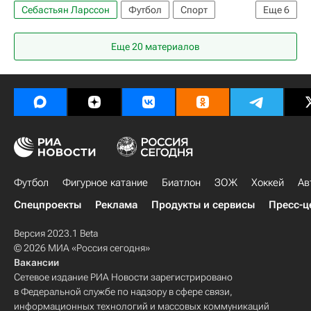
Себастьян Ларссон
Футбол
Спорт
Еще
6
Евро-2012
Новости - Евро-2012
травмы
Еще 20 материалов
Евро 2024
Швеция
Сандерленд
Футбол
Фигурное катание
Биатлон
ЗОЖ
Хоккей
Ав
Спецпроекты
Реклама
Продукты и сервисы
Пресс-ц
Версия 2023.1 Beta
© 2026 МИА «Россия сегодня»
Вакансии
Сетевое издание РИА Новости зарегистрировано
в Федеральной службе по надзору в сфере связи,
информационных технологий и массовых коммуникаций