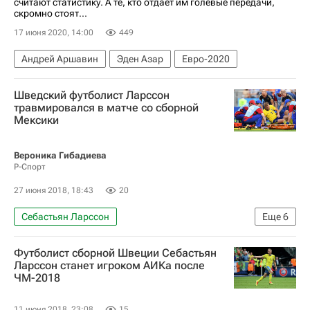
считают статистику. А те, кто отдает им голевые передачи,
скромно стоят...
17 июня 2020, 14:00
449
Андрей Аршавин
Эден Азар
Евро-2020
Шведский футболист Ларссон
травмировался в матче со сборной
Мексики
Вероника Гибадиева
Р-Спорт
27 июня 2018, 18:43
20
Себастьян Ларссон
Еще
6
Новости - Чемпионат мира по футболу 2018
Футболист сборной Швеции Себастьян
Футбол
Спорт
Ларссон станет игроком АИКа после
ЧМ-2018
Чемпионат мира по футболу 2018
Швеция
Мексика
11 июня 2018, 23:08
15