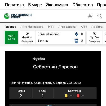
Политика
В мире
Экономика
Общество
Про
Главное
Лига Чемпионов
РПЛ
Лига Европы
АПЛ
Ла Лига
0
Крылья Советов
Матч-
Футбол
Футбол
центр
2
Балтика
Завершен
Завершен
Футбол
Себастьян Ларссон
Чемпионат мира. Квалификация. Европа
2021/2022
Игры
Голы
Карточки
2
1
–
–