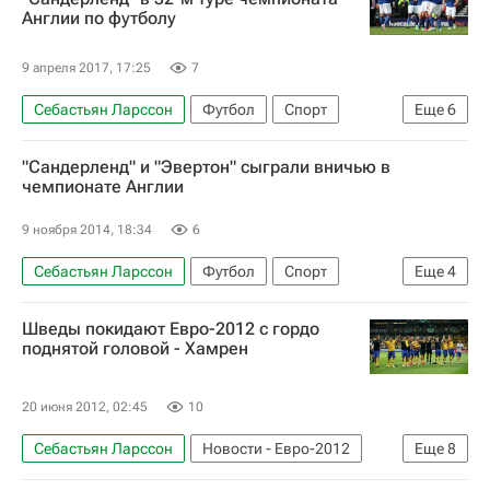
Англии по футболу
9 апреля 2017, 17:25
7
Себастьян Ларссон
Футбол
Спорт
Еще
6
АПЛ 2026-2027 (Чемпионат Англии по футболу)
"Сандерленд" и "Эвертон" сыграли вничью в
Сандерленд
Манчестер Юнайтед
чемпионате Англии
Маркус Рэшфорд
Генрих Мхитарян
9 ноября 2014, 18:34
6
Златан Ибрагимович
Себастьян Ларссон
Футбол
Спорт
Еще
4
АПЛ 2026-2027 (Чемпионат Англии по футболу)
Шведы покидают Евро-2012 с гордо
Сандерленд
Эвертон
Лейтон Бейнс
поднятой головой - Хамрен
20 июня 2012, 02:45
10
Себастьян Ларссон
Новости - Евро-2012
Еще
8
Футбол
Спорт
Евро-2012
Эрик Хамрен