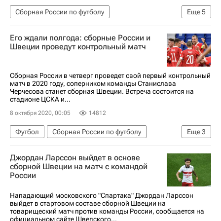
Сборная России по футболу
Еще
5
Сборная Швеции по футболу
Его ждали полгода: сборные России и
Станислав Черчесов
Александр Соболев
Швеции проведут контрольный матч
Артём Дзюба
Сослан Джанаев
Сборная России в четверг проведет свой первый контрольный
матч в 2020 году, соперником команды Станислава
Черчесова станет сборная Швеции. Встреча состоится на
стадионе ЦСКА и...
8 октября 2020, 00:05
14812
Футбол
Сборная России по футболу
Еще
3
Сборная Швеции по футболу
Джордан Ларссон выйдет в основе
Спорт в условиях пандемии коронавируса
сборной Швеции на матч с командой
России
Евро-2020
Нападающий московского "Спартака" Джордан Ларссон
выйдет в стартовом составе сборной Швеции на
товарищеский матч против команды России, сообщается на
официальном сайте Шведского...