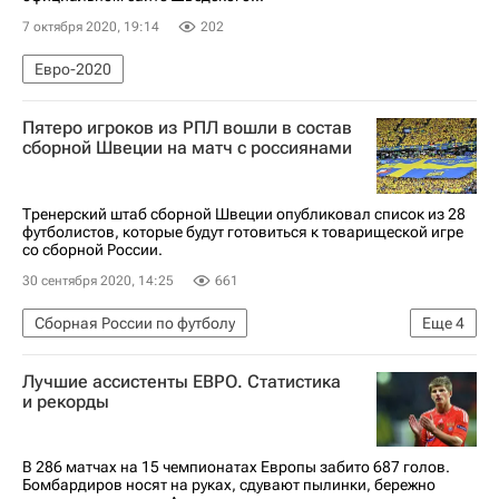
7 октября 2020, 19:14
202
Евро-2020
Пятеро игроков из РПЛ вошли в состав
сборной Швеции на матч с россиянами
Тренерский штаб сборной Швеции опубликовал список из 28
футболистов, которые будут готовиться к товарищеской игре
со сборной России.
30 сентября 2020, 14:25
661
Сборная России по футболу
Еще
4
Сборная Швеции по футболу
Лучшие ассистенты ЕВРО. Статистика
Себастьян Хольмен
Филип Хеландер
и рекорды
Робин Ульсен
В 286 матчах на 15 чемпионатах Европы забито 687 голов.
Бомбардиров носят на руках, сдувают пылинки, бережно