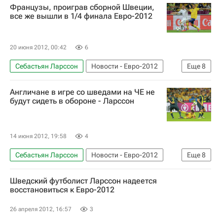
Французы, проиграв сборной Швеции,
Евро 2024
Франция
Швеция
все же вышли в 1/4 финала Евро-2012
Златан Ибрагимович
20 июня 2012, 00:42
6
Себастьян Ларссон
Новости - Евро-2012
Еще
8
Футбол
Спорт
Англичане в игре со шведами на ЧЕ не
Мультимедийный спортивный пакет
будут сидеть в обороне - Ларссон
Евро-2012
Евро 2024
Франция
Швеция
Златан Ибрагимович
14 июня 2012, 19:58
4
Себастьян Ларссон
Новости - Евро-2012
Еще
8
Футбол
Спорт
Евро-2012
Олег Блохин
Шведский футболист Ларссон надеется
Евро 2024
Швеция
Украина
Англия
восстановиться к Евро-2012
26 апреля 2012, 16:57
3