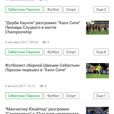
Себастьян Ларссон
Футбол
Спорт
Еще
2
Швеция
АИК
"Дерби Каунти" разгромил "Халл Сити"
Леонида Слуцкого в матче
Championship
9 сентября 2017, 00:04
9
Себастьян Ларссон
Футбол
Спорт
Еще
8
Леонид Слуцкий (политик)
Футболист сборной Швеции Себастьян
Чемпионат Футбольной лиги Англии
Ларссон перешел в "Халл Сити"
Халл Сити
ПФК ЦСКА
Дерби Каунти
Матей Выдра
Брэдли Джонсон
9 августа 2017, 14:11
8
Сборная России по футболу
Себастьян Ларссон
Футбол
Спорт
Еще
1
Халл Сити
"Манчестер Юнайтед" разгромил
"Сандерленд" в 32-м туре чемпионата