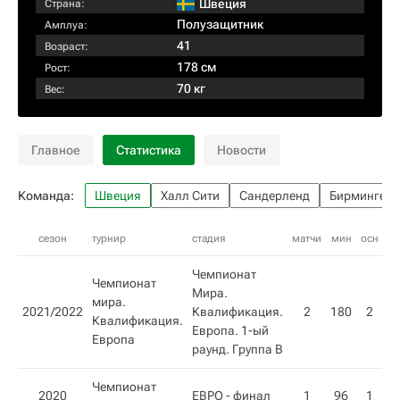
Швеция
Страна:
Полузащитник
Амплуа:
41
Возраст:
178 см
Рост:
70 кг
Вес:
Главное
Статистика
Новости
Команда:
Швеция
Халл Сити
Сандерленд
Бирмингем
сезон
турнир
стадия
матчи
мин
осн
вн
Чемпионат
Чемпионат
Мира.
мира.
2021/2022
Квалификация.
2
180
2
Квалификация.
Европа. 1-ый
Европа
раунд. Группа B
Чемпионат
2020
ЕВРО - финал
1
96
1