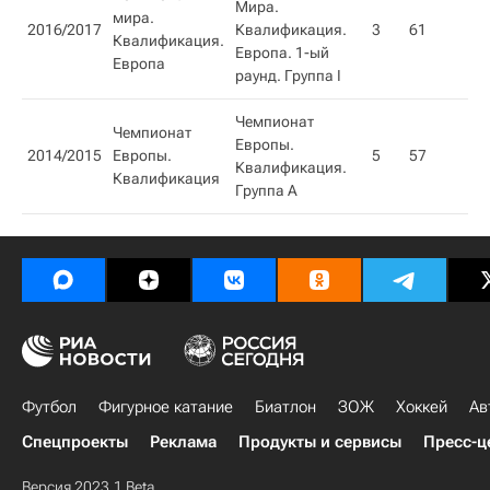
Мира.
мира.
2016/2017
Квалификация.
3
61
3
Квалификация.
Европа. 1-ый
Европа
раунд. Группа I
Чемпионат
Чемпионат
Европы.
2014/2015
Европы.
5
57
5
Квалификация.
Квалификация​
Группа А
Футбол
Фигурное катание
Биатлон
ЗОЖ
Хоккей
Ав
Спецпроекты
Реклама
Продукты и сервисы
Пресс-ц
Версия 2023.1 Beta