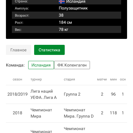
Исландия
Страна:
Полузащитник
Амплуа:
38
Возраст:
184 см
Рост:
78 кг
Вес:
Главное
Статистика
Команда:
Исландия
ФК Копенгаген
сезон
турнир
стадия
матчи
мин
осн
вн
Лига наций
2018/2019
Группа 2
2
96
1
1
УЕФА. Лига A
Чемпионат
Чемпионат
2018
2
118
1
1
Мира
Мира. Группа D
Чемпионат
Чемпионат