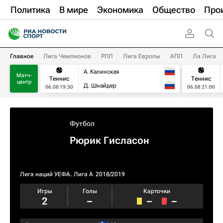
Политика
В мире
Экономика
Общество
Про
Главное
Лига Чемпионов
РПЛ
Лига Европы
АПЛ
Ла Лига
А. Калинская
Матч-
Теннис
Теннис
центр
Д. Шнайдер
06.08 19:30
06.08 21:00
Футбол
Рюрик Гисласон
Лига наций УЕФА. Лига A
2018/2019
Игры
Голы
Карточки
2
–
–
–