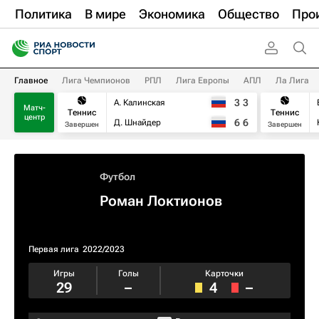
Политика
В мире
Экономика
Общество
Про
Главное
Лига Чемпионов
РПЛ
Лига Европы
АПЛ
Ла Лига
3
3
А. Калинская
Матч-
Теннис
Теннис
центр
6
6
Д. Шнайдер
Завершен
Завершен
Футбол
Роман Локтионов
Первая лига
2022/2023
Игры
Голы
Карточки
29
–
4
–