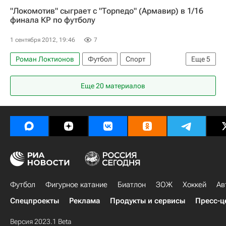
"Локомотив" сыграет с "Торпедо" (Армавир) в 1/16
Павел Игнатович
финала КР по футболу
1 сентября 2012, 19:46
7
Роман Локтионов
Футбол
Спорт
Еще
5
Кубок России по футболу
Армавир
Еще 20 материалов
Локомотив (Москва)
Виталий Шахов
Волгарь
Футбол
Фигурное катание
Биатлон
ЗОЖ
Хоккей
Ав
Спецпроекты
Реклама
Продукты и сервисы
Пресс-ц
Версия 2023.1 Beta