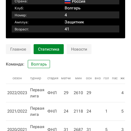
Россия
Страна:
Волгарь
Клуб:
4
Номер:
Защитник
Амплуа:
41
Возраст:
Главное
Статистика
Новости
Команда:
Волгарь
сезон
турнир
стадия
матчи
мин
осн
внз
гол
пас
жк
кк
Первая
2022/2023
ФНЛ
29
2610
29
4
лига
Первая
2021/2022
ФНЛ
24
2118
24
1
5
2
лига
Первая
2020/2021
ФНЛ
31
2687
31
5
3