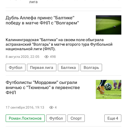
лига
Дубль Аллефа принес "Балтике"
победу в матче ФНЛ с "Волгарем"
Калининградская "Балтика" на своем поле обыграла
астраханский "Волгарь" в матче второго тура Футбольной
национальной лиги (ФНЛ).
8 августа 2020, 22:05
498
Футбол
Первая лига
Балтика
Волгарь
Футболисты "Мордовии" сыграли
вничью с "Тюменью" в первенстве
ФНЛ
17 сентября 2016, 19:13
4
Роман Локтионов
Футбол
Спорт
Еще
4
Первая лига
ФК Тюмень
Мордовия