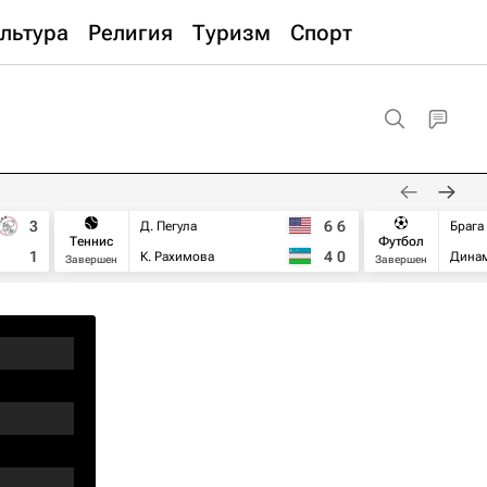
льтура
Религия
Туризм
Спорт
3
6
6
Д. Пегула
Брага
Теннис
Футбол
1
4
0
К. Рахимова
Дина
Завершен
Завершен