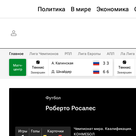
Политика
В мире
Экономика
Главное
Лига Чемпионов
РПЛ
Лига Европы
АПЛ
Ла Лига
3
3
А. Калинская
Матч-
Теннис
Теннис
центр
6
6
Д. Шнайдер
Завершен
Завершен
Футбол
Роберто Росалес
Чемпионат мира. Квалификация.
Игры
Голы
Карточки
КОНМЕБОЛ