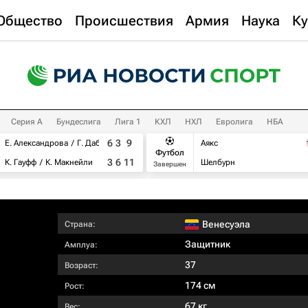
Общество
Происшествия
Армия
Наука
Ку
Серия А
Бундеслига
Лига 1
КХЛ
НХЛ
Евролига
НБА
6
3
9
Е. Александрова
Г. Дабровски
Аякс
Футбол
3
6
11
К. Гауфф
К. Макнейли
Шелбурн
Завершен
Венесуэла
Страна:
Защитник
Амплуа:
37
Возраст:
174 см
Рост:
67 кг
Вес: