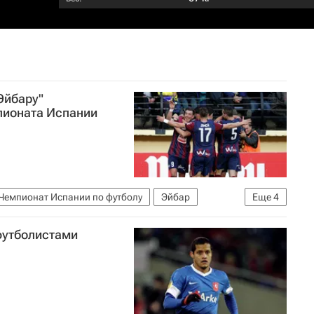
Эйбару"
пионата Испании
Чемпионат Испании по футболу
Эйбар
Еще
4
риан Гонсалес
футболистами