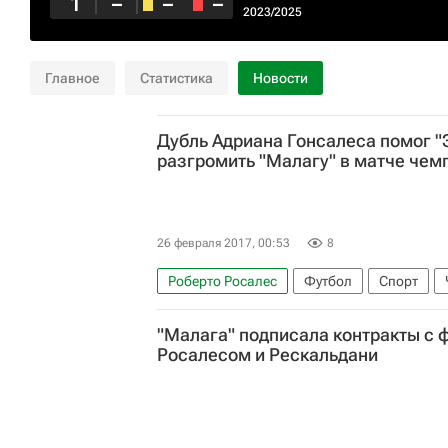
1
–
–
–
2023/2025
Главное
Статистика
Новости
Дубль Адриана Гонсалеса помог "
разгромить "Малагу" в матче чем
26 февраля 2017, 00:53
8
Роберто Росалес
Футбол
Спорт
Малага
Реал Сосьедад
Бетис
Ад
"Малага" подписала контракты с 
Росалесом и Рескальдани