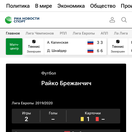
Политика
В мире
Экономика
Общество
Про
Главное
Лига Чемпионов
РПЛ
Лига Европы
АПЛ
Ла Лига
3
3
А. Калинская
Матч-
Теннис
Теннис
центр
6
6
Д. Шнайдер
Завершен
Завершен
Футбол
Райко Брежанчич
Лига Европы
2019/2020
Игры
Голы
Карточки
2
–
1
–