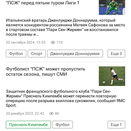
Пари Сен-Жермен (ПСЖ)
Катар
"ПСЖ" перед пятым туром Лиги 1
Лига чемпионов УЕФА 2026-2027
Итальянский вратарь Джанлуиджи Доннарумма, который
является конкурентом россиянина Матвея Сафонова за место
в стартовом составе "Пари Сен-Жермен" не восстановился
после травмы и...
20 сентября 2024, 15:03
710
Футбол
Спорт
Джанлуиджи Доннарумма
Еще
3
Пари Сен-Жермен (ПСЖ)
Реймс
Футболист "ПСЖ" может пропустить
Чемпионат Франции по футболу (Лига 1)
остаток сезона, пишут СМИ
Защитник французского футбольного клуба "Пари Сен-
Жермен" Преснель Кимпембе может перенести повторную
операцию после разрыва ахиллова сухожилия, сообщает RMC
Sport.
20 декабря 2023, 22:42
86
Преснель Кимпембе
Футбол
Еще
1