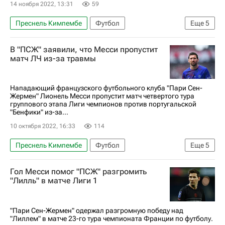
Филиппе Коутиньо
Рис Джеймс
14 ноября 2022, 13:31
59
Бен Чилуэлл
Преснель Кимпембе
Футбол
Еще
5
Аксель Дисаси
ЧМ по футболу 2026
В "ПСЖ" заявили, что Месси пропустит
Монако
Пари Сен-Жермен (ПСЖ)
матч ЛЧ из-за травмы
Франция
Нападающий французского футбольного клуба "Пари Сен-
Жермен" Лионель Месси пропустит матч четвертого тура
группового этапа Лиги чемпионов против португальской
"Бенфики" из-за...
10 октября 2022, 16:33
114
Преснель Кимпембе
Футбол
Еще
5
Лионель Месси
Ренату Саншеш
Гол Месси помог "ПСЖ" разгромить
Пари Сен-Жермен (ПСЖ)
Бенфика
Реймс
"Лилль" в матче Лиги 1
"Пари Сен-Жермен" одержал разгромную победу над
"Лиллем" в матче 23-го тура чемпионата Франции по футболу.