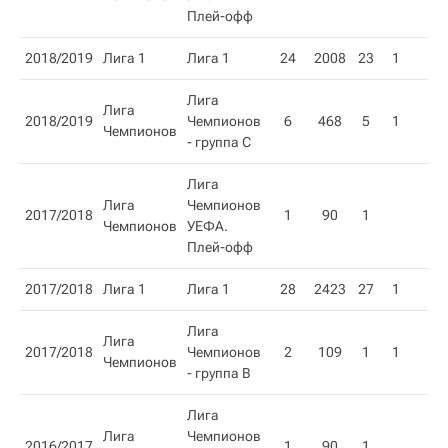
Плей-офф
2018/2019
Лига 1
Лига 1
24
2008
23
1
Лига
Лига
2018/2019
Чемпионов
6
468
5
1
Чемпионов
- группа C
Лига
Лига
Чемпионов
2017/2018
1
90
1
Чемпионов
УЕФА.
Плей-офф
2017/2018
Лига 1
Лига 1
28
2423
27
1
Лига
Лига
2017/2018
Чемпионов
2
109
1
1
Чемпионов
- группа B
Лига
Лига
Чемпионов
2016/2017
1
90
1