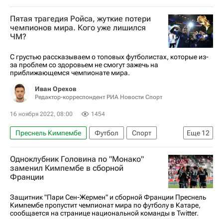
Лионель Месси
Пари Сен-Жермен (ПСЖ)
Пятая трагедия Ройса, жуткие потери
Футбольные трансферы и слухи
Трансферы
чемпионов мира. Кого уже лишился
ЧМ?
С грустью рассказываем о топовых футболистах, которые из-
за проблем со здоровьем не смогут зажечь на
приближающемся чемпионате мира.
Иван Орехов
Редактор-корреспондент РИА Новости Спорт
16 ноября 2022, 08:00
1454
Преснель Кимпембе
Футбол
Спорт
Еще
12
Авторы РИА Новости Спорт
Одноклубник Головина по "Монако"
Материалы РИА Спорт
ЧМ по футболу 2026
заменил Кимпембе в сборной
Франции
Диогу Жота
Н'Голо Канте
Джорджиньо Вейналдум
Тимо Вернер
Защитник "Пари Сен-Жермен" и сборной Франции Преснель
Кимпембе пропустит чемпионат мира по футболу в Катаре,
Поль Погба
Садио Мане
сообщается на странице национальной команды в Twitter.