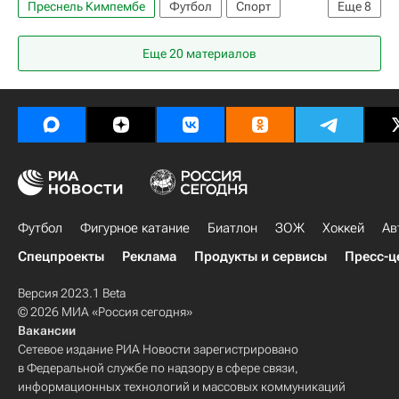
Преснель Кимпембе
Футбол
Спорт
Еще
8
Чемпионат Франции по футболу (Лига 1)
Еще 20 материалов
Ренн
Пари Сен-Жермен (ПСЖ)
Ндомбе Мубеле
Неймар
Вахби Хазри
Бенжамен Андре
Эдинсон Кавани
Футбол
Фигурное катание
Биатлон
ЗОЖ
Хоккей
Ав
Спецпроекты
Реклама
Продукты и сервисы
Пресс-ц
Версия 2023.1 Beta
© 2026 МИА «Россия сегодня»
Вакансии
Сетевое издание РИА Новости зарегистрировано
в Федеральной службе по надзору в сфере связи,
информационных технологий и массовых коммуникаций