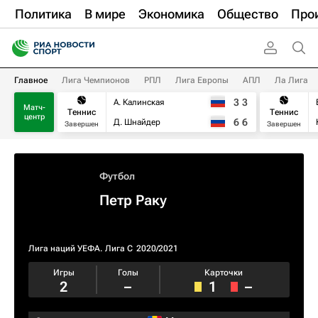
Политика
В мире
Экономика
Общество
Про
Главное
Лига Чемпионов
РПЛ
Лига Европы
АПЛ
Ла Лига
3
3
А. Калинская
Матч-
Теннис
Теннис
центр
6
6
Д. Шнайдер
Завершен
Завершен
Футбол
Петр Раку
Лига наций УЕФА. Лига C
2020/2021
Игры
Голы
Карточки
2
–
1
–