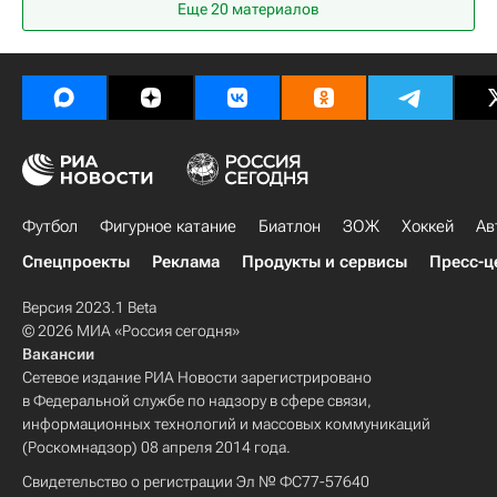
Еще 20 материалов
Новости - Пхенчхан 2018
Зимние Олимпийские игры 2018
Себастьян Самуэльссон
Йеспер Нелин
Фредрик Линдстрём
Футбол
Фигурное катание
Биатлон
ЗОЖ
Хоккей
Ав
Спецпроекты
Реклама
Продукты и сервисы
Пресс-ц
Версия 2023.1 Beta
© 2026 МИА «Россия сегодня»
Вакансии
Сетевое издание РИА Новости зарегистрировано
в Федеральной службе по надзору в сфере связи,
информационных технологий и массовых коммуникаций
(Роскомнадзор) 08 апреля 2014 года.
Свидетельство о регистрации Эл № ФС77-57640