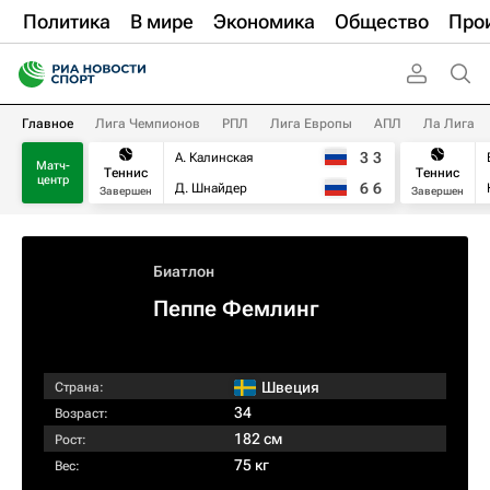
Политика
В мире
Экономика
Общество
Про
Главное
Лига Чемпионов
РПЛ
Лига Европы
АПЛ
Ла Лига
3
3
А. Калинская
Матч-
Теннис
Теннис
центр
6
6
Д. Шнайдер
Завершен
Завершен
Биатлон
Пеппе Фемлинг
Швеция
Страна:
34
Возраст:
182 см
Рост:
75 кг
Вес: