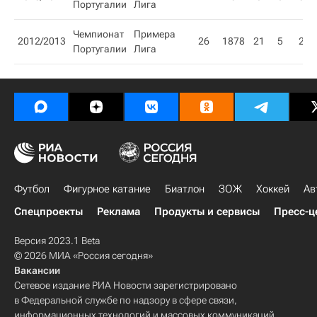
Португалии
Лига
Чемпионат
Примера
2012/2013
26
1878
21
5
2
Португалии
Лига
Футбол
Фигурное катание
Биатлон
ЗОЖ
Хоккей
Ав
Спецпроекты
Реклама
Продукты и сервисы
Пресс-ц
Версия 2023.1 Beta
© 2026 МИА «Россия сегодня»
Вакансии
Сетевое издание РИА Новости зарегистрировано
в Федеральной службе по надзору в сфере связи,
информационных технологий и массовых коммуникаций