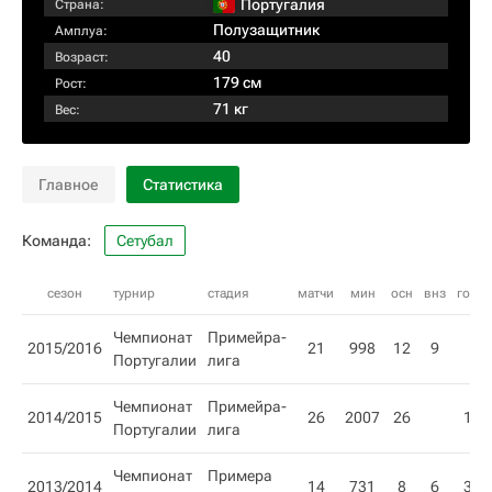
Португалия
Страна:
Полузащитник
Амплуа:
40
Возраст:
179 см
Рост:
71 кг
Вес:
Главное
Статистика
Команда:
Сетубал
сезон
турнир
стадия
матчи
мин
осн
внз
гол
Чемпионат
Примейра-
2015/2016
21
998
12
9
Португалии
лига
Чемпионат
Примейра-
2014/2015
26
2007
26
1
Португалии
лига
Чемпионат
Примера
2013/2014
14
731
8
6
3