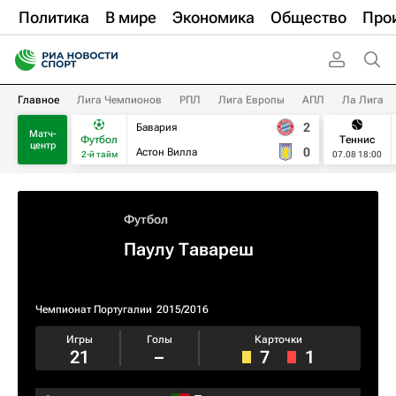
Политика
В мире
Экономика
Общество
Про
Главное
Лига Чемпионов
РПЛ
Лига Европы
АПЛ
Ла Лига
2
Бавария
Матч-
Футбол
Теннис
центр
0
Астон Вилла
2-й тайм
07.08 18:00
Футбол
Паулу Тавареш
Чемпионат Португалии
2015/2016
Игры
Голы
Карточки
21
–
7
1