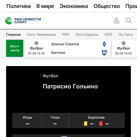
Политика
В мире
Экономика
Общество
Про
Главное
Лига Чемпионов
РПЛ
Лига Европы
АПЛ
Ла Лига
Крылья Советов
Матч-
Футбол
Футбол
центр
Балтика
08.08 15:30
08.08 18:00
Футбол
Патрисио Гольино
Игры
Голы
Карточки
–
–
–
–