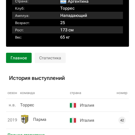
Аргентина
Страна:
Торрес
Клуб:
Нападающий
Амплуа:
25
Возраст:
173 см
Рост:
65 кг
Вес:
Главное
Статистика
История выступлений
сезон
команда
страна
номер
н.в.
Торрес
Италия
Парма
2019
Италия
42