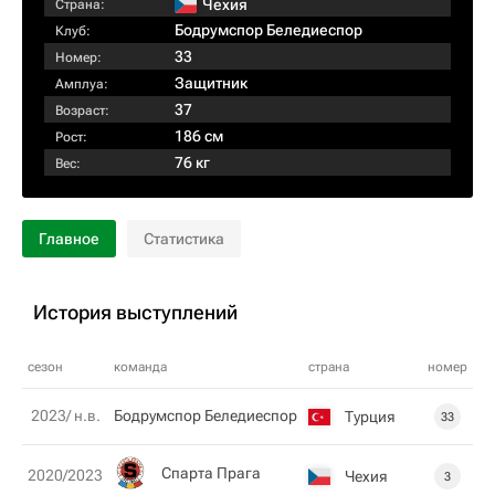
Чехия
Страна:
Бодрумспор Беледиеспор
Клуб:
33
Номер:
Защитник
Амплуа:
37
Возраст:
186 см
Рост:
76 кг
Вес:
Главное
Статистика
История выступлений
сезон
команда
страна
номер
2023/ н.в.
Бодрумспор Беледиеспор
Турция
33
Спарта Прага
2020/2023
Чехия
3