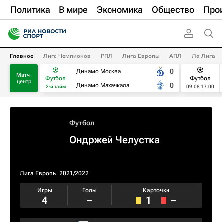
Политика
В мире
Экономика
Общество
Про
Главное
Лига Чемпионов
РПЛ
Лига Европы
АПЛ
Ла Лига
0
Динамо Москва
Матч-
Футбол
Футбол
центр
0
Динамо Махачкала
2-й тайм
09.08 17:00
Футбол
Ондржей Челустка
Лига Европы
2021/2022
Игры
Голы
Карточки
4
–
1
–