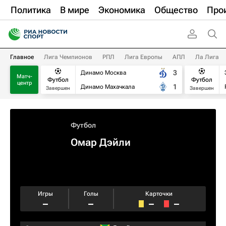
Политика
В мире
Экономика
Общество
Про
Главное
Лига Чемпионов
РПЛ
Лига Европы
АПЛ
Ла Лига
3
Динамо Москва
Матч-
Футбол
Футбол
центр
1
Динамо Махачкала
Завершен
Завершен
Футбол
Омар Дэйли
Игры
Голы
Карточки
–
–
–
–