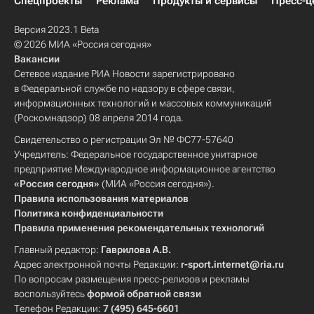
Спецпроекты
Реклама
Продукты и сервисы
Пресс-ц
Версия 2023.1 Beta
© 2026 МИА «Россия сегодня»
Вакансии
Сетевое издание РИА Новости зарегистрировано
в Федеральной службе по надзору в сфере связи,
информационных технологий и массовых коммуникаций
(Роскомнадзор) 08 апреля 2014 года.
Свидетельство о регистрации Эл № ФС77-57640
Учредитель: Федеральное государственное унитарное
предприятие Международное информационное агентство
«Россия сегодня»
(МИА «Россия сегодня»).
Правила использования материалов
Политика конфиденциальности
Правила применения рекомендательных технологий
Главный редактор:
Гаврилова А.В.
Адрес электронной почты Редакции:
r-sport.internet@ria.ru
По вопросам размещения пресс-релизов и рекламы
воспользуйтесь
формой обратной связи
Телефон Редакции:
7 (495) 645-6601