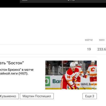
матчи
мин
19
233.6
ать "Бостон"
стон Брюинз" в матче
ейной лиги (НХЛ).
 Кузьменко
Мартин Поспишил
Еще
3
циональная хоккейная лига (НХЛ)