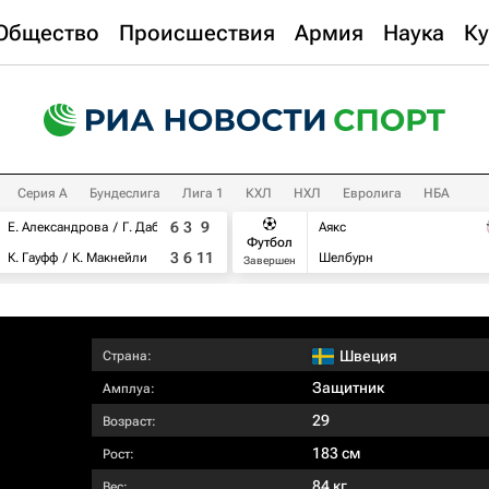
Общество
Происшествия
Армия
Наука
Ку
Серия А
Бундеслига
Лига 1
КХЛ
НХЛ
Евролига
НБА
6
3
9
Е. Александрова
Г. Дабровски
Аякс
Футбол
3
6
11
К. Гауфф
К. Макнейли
Шелбурн
Завершен
Швеция
Страна:
Защитник
Амплуа:
29
Возраст:
183 см
Рост:
84 кг
Вес: