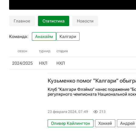
Главное
Статистика
Новости
Команда:
Анахайм
Калгари
сезон
турнир
стадия
2024/2025
НХЛ
НХЛ
Кузьменко помог "Калгари" обыгр
Клуб "Калгари Флэймз" нанес поражение "Бо
регулярного чемпионата Национальной хокк
23 февраля 2024, 07:49
213
Оливер Кайлингтон
Хоккей
Андрей
Калгари Флэймз
Бостон Брюинз
На