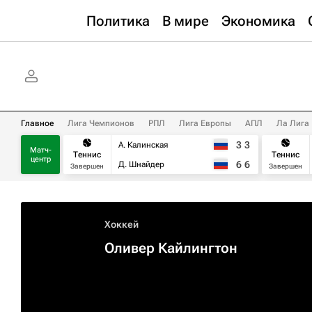
Политика
В мире
Экономика
Главное
Лига Чемпионов
РПЛ
Лига Европы
АПЛ
Ла Лига
3
3
А. Калинская
Матч-
Теннис
Теннис
центр
6
6
Д. Шнайдер
Завершен
Завершен
Хоккей
Оливер Кайлингтон