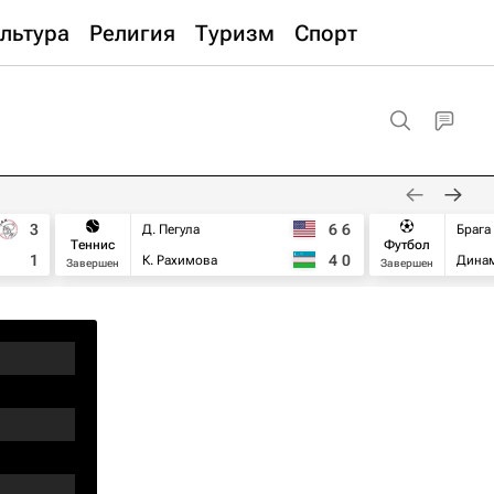
льтура
Религия
Туризм
Спорт
3
6
6
Д. Пегула
Брага
Теннис
Футбол
1
4
0
К. Рахимова
Дина
Завершен
Завершен