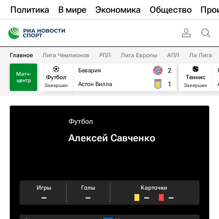
Политика
В мире
Экономика
Общество
Про
Главное
Лига Чемпионов
РПЛ
Лига Европы
АПЛ
Ла Лига
2
Бавария
Матч-
Футбол
Теннис
центр
1
Астон Вилла
Завершен
Завершен
Футбол
Алексей Савченко
Игры
Голы
Карточки
–
–
–
–