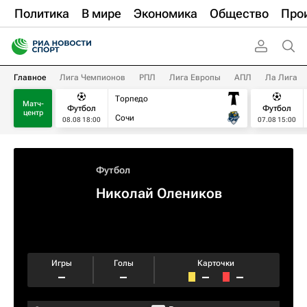
Политика
В мире
Экономика
Общество
Про
Главное
Лига Чемпионов
РПЛ
Лига Европы
АПЛ
Ла Лига
Торпедо
Матч-
Футбол
Футбол
центр
Сочи
08.08 18:00
07.08 15:00
Футбол
Николай Олеников
Игры
Голы
Карточки
–
–
–
–