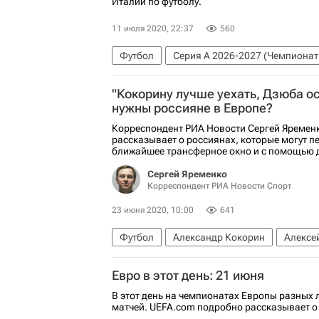
Италии по футболу.
11 июля 2020, 22:37
560
Футбол
Серия А 2026-2027 (Чемпионат
"Кокорину лучше уехать, Дзюба ос
нужны россияне в Европе?
Корреспондент РИА Новости Сергей Яременк
рассказывает о россиянах, которые могут п
ближайшее трансферное окно и с помощью дв
Сергей Яременко
Корреспондент РИА Новости Спорт
23 июня 2020, 10:00
641
Футбол
Александр Кокорин
Алексе
РПЛ 2026-2027 (Чемпионат России по футб
Евро в этот день: 21 июня
Артём Дзюба
Сергей Кирьяков
Але
В этот день на чемпионатах Европы разных 
матчей. UEFA.com подробно рассказывает о 