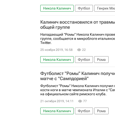
Никола Калинич
Футбол
Генрих Мх
Калинич восстановился от травмы
общей группе
Нападающий "Ромы" Никола Калинич прове
группе, сообщается в микроблоге итальянск
Twitter.
25 ноября 2019, 16:58
22
Никола Калинич
Футбол
Рома
Футболист "Ромы" Калинич получи
матче с "Сампдорией"
Футболист "Ромы" Никола Калинич получил
кости ноги в матче чемпионата Италии с "С
на официальном сайте римского клуба.
21 октября 2019, 14:11
77
Никола Калинич
Футбол
Рома