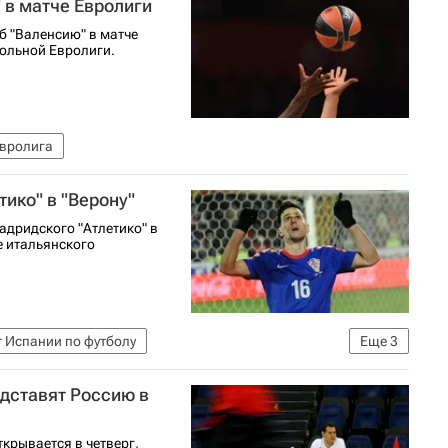
 в матче Евролиги
б "Валенсию" в матче
больной Евролиги.
вролига
ико" в "Верону"
дридского "Атлетико" в
е итальянского
 Испании по футболу
Еще
3
футболу)
Атлетико (Мадрид)
Верона
едставят Россию в
крывается в четверг,