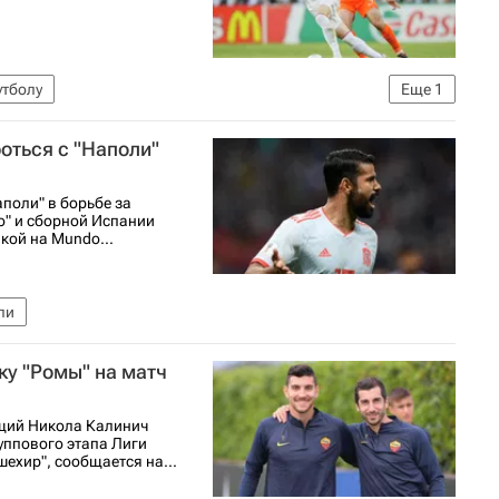
утболу
Еще
1
й (УЕФА)
ороться с "Наполи"
поли" в борьбе за
о" и сборной Испании
лкой на Mundo...
ли
ку "Ромы" на матч
щий Никола Калинич
руппового этапа Лиги
ехир", сообщается на...