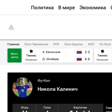
Политика
В мире
Экономика
Главное
Лига Чемпионов
РПЛ
Лига Европы
АПЛ
Ла Лига
3
3
А. Калинская
Матч-
Теннис
Теннис
центр
6
6
Д. Шнайдер
Завершен
Завершен
Футбол
Никола Калинич
Игры
Голы
Карточки
Сер