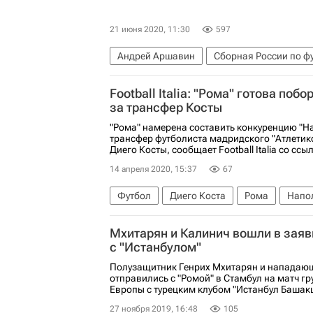
21 июня 2020, 11:30
597
Андрей Аршавин
Сборная России по ф
Союз европейских футбольных ассоциаци
Football Italia: "Рома" готова поб
за трансфер Косты
"Рома" намерена составить конкуренцию "На
трансфер футболиста мадридского "Атлетик
Диего Косты, сообщает Football Italia со ссы
14 апреля 2020, 15:37
67
Футбол
Диего Коста
Рома
Напо
Мхитарян и Калинич вошли в заяв
с "Истанбулом"
Полузащитник Генрих Мхитарян и нападаю
отправились с "Ромой" в Стамбул на матч г
Европы с турецким клубом "Истанбул Башакш
27 ноября 2019, 16:48
105