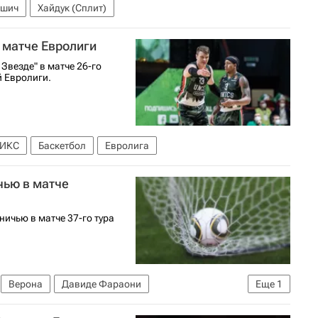
ишич
Хайдук (Сплит)
 матче Евролиги
Звезде" в матче 26-го
й Евролиги.
ИКС
Баскетбол
Евролига
чью в матче
ничью в матче 37-го тура
Верона
Давиде Фараони
Еще
1