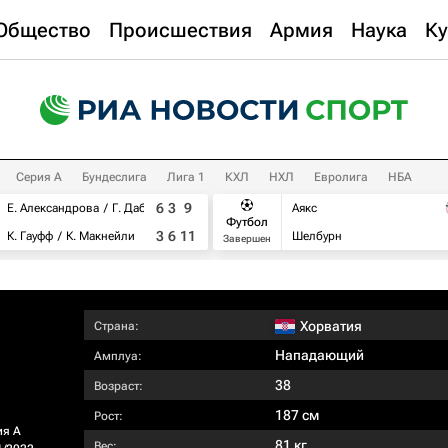
Общество
Происшествия
Армия
Наука
Ку
Серия А
Бундеслига
Лига 1
КХЛ
НХЛ
Евролига
НБА
6
3
9
Е. Александрова
Г. Дабровски
Аякс
Футбол
3
6
11
К. Гауфф
К. Макнейли
Шелбурн
Завершен
Хорватия
Страна:
Нападающий
Амплуа:
38
Возраст:
187 см
Рост:
ия А
81 кг
Вес: