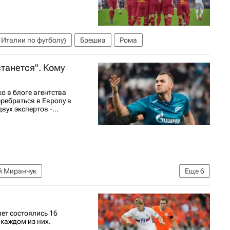
 Италии по футболу)
Брешиа
Рома
танется". Кому
о в блоге агентства
еребраться в Европу в
ух экспертов -...
й Миранчук
Еще
6
олу)
Федор Чалов
Далер Кузяев
ксей Сафонов
лет состоялись 16
каждом из них.