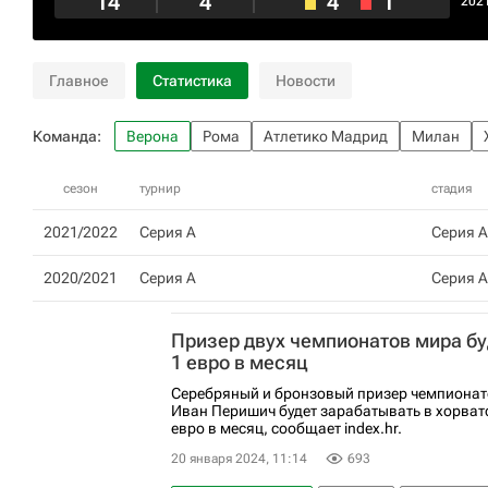
14
4
4
1
202
Главное
Статистика
Новости
Команда:
Верона
Рома
Атлетико Мадрид
Милан
сезон
турнир
стадия
2021/2022
Серия А
Серия А
2020/2021
Серия А
Серия А
Призер двух чемпионатов мира бу
1 евро в месяц
Серебряный и бронзовый призер чемпионат
Иван Перишич будет зарабатывать в хорват
евро в месяц, сообщает index.hr.
20 января 2024, 11:14
693