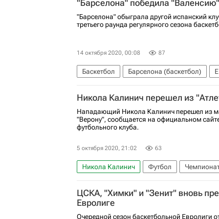
"Барселона" победила "Валенсию"
"Барселона" обыграла другой испанский клу
третьего раунда регулярного сезона баскет
14 октября 2020, 00:08
87
Баскетбол
Барселона (баскетбол)
Е
Никола Калинич перешел из "Атлет
Нападающий Никола Калинич перешел из ма
"Верону", сообщается на официальном сайт
футбольного клуба.
5 октября 2020, 21:02
63
Никола Калинич
Футбол
Чемпионат
Серия А 2026-2027 (Чемпионат Италии по 
ЦСКА, "Химки" и "Зенит" вновь пр
Евролиге
Очередной сезон баскетбольной Евролиги от