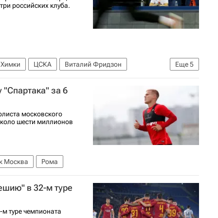
 три российских клуба.
Химки
ЦСКА
Виталий Фридзон
Еще
5
селона (баскетбол)
Анадолу Эфес
Евролига
 "Спартака" за 6
олиста московского
около шести миллионов
к Москва
Рома
ешию" в 32-м туре
-м туре чемпионата