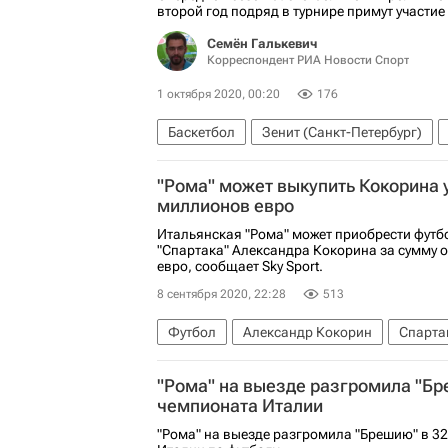
второй год подряд в турнире примут участие
Семён Галькевич
Корреспондент РИА Новости Спорт
1 октября 2020, 00:20
176
Баскетбол
Зенит (Санкт-Петербург)
Алексей Швед
Жорди Бертомеу
Бар
"Рома" может выкупить Кокорина у
миллионов евро
Итальянская "Рома" может приобрести футб
"Спартака" Александра Кокорина за сумму 
евро, сообщает Sky Sport.
8 сентября 2020, 22:28
513
Футбол
Александр Кокорин
Спарта
"Рома" на выезде разгромила "Бр
чемпионата Италии
"Рома" на выезде разгромила "Брешию" в 32