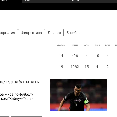
1/2022
Хорватия
Фиорентина
Днипро
Блэкберн
матчи
мин
осн
внз
гол
п
14
406
4
10
4
19
1062
15
4
2
дет зарабатывать
ов мира по футболу
ском "Хайдуке" один