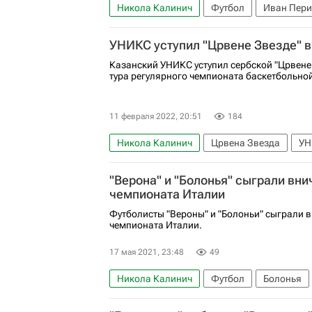
Никола Калинич
Футбол
Иван Пер
УНИКС уступил "Црвене Звезде" в
Казанский УНИКС уступил сербской "Црвене 
тура регулярного чемпионата баскетбольно
11 февраля 2022, 20:51
184
Никола Калинич
Црвена Звезда
УН
"Верона" и "Болонья" сыграли вни
чемпионата Италии
Футболисты "Вероны" и "Болоньи" сыграли в
чемпионата Италии.
17 мая 2021, 23:48
49
Никола Калинич
Футбол
Болонья
Лоренцо Де Сильвестри