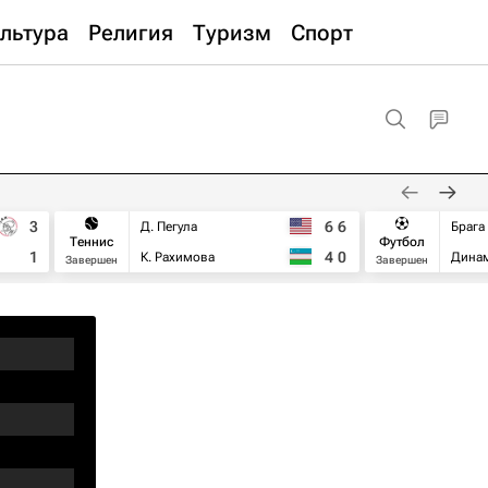
льтура
Религия
Туризм
Спорт
3
6
6
Д. Пегула
Брага
Теннис
Футбол
1
4
0
К. Рахимова
Дина
Завершен
Завершен