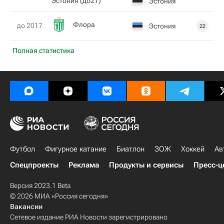
Эстония (до21)
Эстония
Флора
до 2017
Эстония
22
Полная статистика
Футбол
Фигурное катание
Биатлон
ЗОЖ
Хоккей
Ав
Спецпроекты
Реклама
Продукты и сервисы
Пресс-ц
Версия 2023.1 Beta
© 2026 МИА «Россия сегодня»
Вакансии
Сетевое издание РИА Новости зарегистрировано