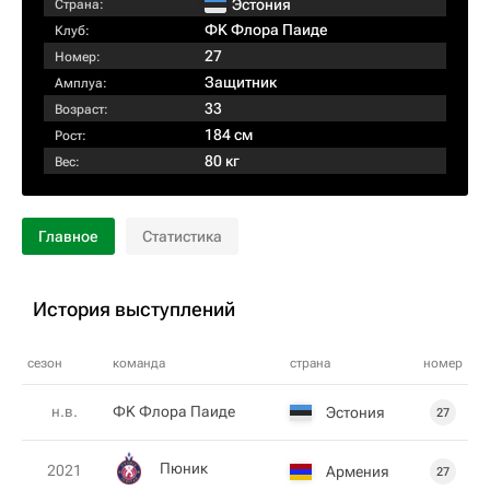
Эстония
Страна:
ФK Флора Паиде
Клуб:
27
Номер:
Защитник
Амплуа:
33
Возраст:
184 см
Рост:
80 кг
Вес:
Главное
Статистика
История выступлений
сезон
команда
страна
номер
н.в.
ФK Флора Паиде
Эстония
27
Пюник
2021
Армения
27