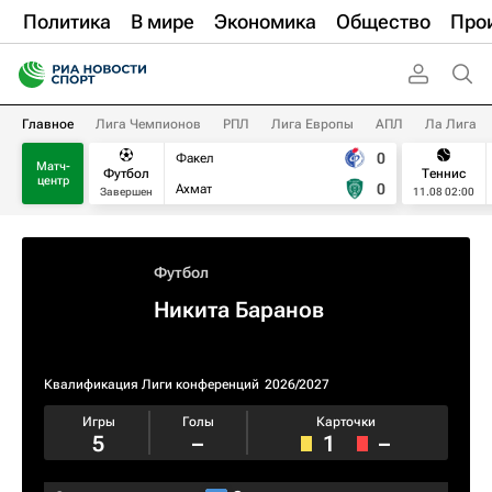
Политика
В мире
Экономика
Общество
Про
Главное
Лига Чемпионов
РПЛ
Лига Европы
АПЛ
Ла Лига
0
Факел
Матч-
Футбол
Теннис
центр
0
Ахмат
Завершен
11.08 02:00
Футбол
Никита Баранов
Квалификация Лиги конференций
2026/2027
Игры
Голы
Карточки
5
–
1
–