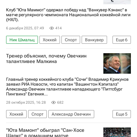
Сент-Луис Блюз
Клуб "Юта Маммот" одержал победу над "Ванкувер Кэнакс" в
матче регулярного чемпионата Национальной хоккейной лиги
(НХЛ).
6 декабря 2025, 07:49
414
Ник Шмальц
Хоккей
Спорт
Ванкувер
Еще
6
Михаил Сергачев
Джон Марино
Тренер объяснил, почему Овечкин
Даллас Старз
талантливее Малкина
Национальная хоккейная лига (НХЛ)
Юта Маммот
Ванкувер Кэнакс
Главный тренер хоккейного клуба "Сочи" Владимир Крикунов
заявил РИА Новости, что капитан "Вашингтон Кэпиталз"
Александр Овечкин талантливее нападающего "Питтсбург
Пингвинз" Евгения...
28 октября 2025, 16:28
682
Хоккей
Спорт
Александр Овечкин
Еще
5
Евгений Малкин
Джек Айкел
"Юта Мамонт" обыграл "Сан-Хосе
Питтсбург Пингвинз
Вашингтон Кэпиталз
Шаркс" в домашнем матче