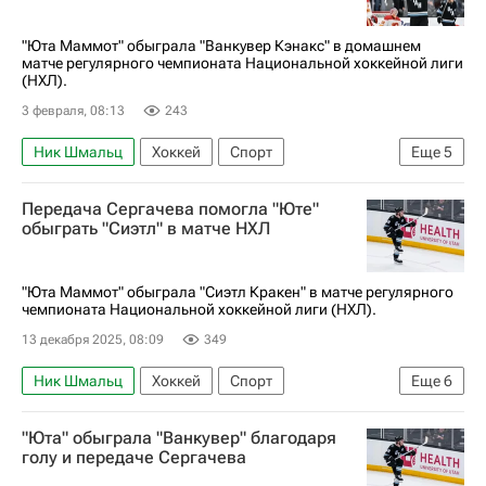
Лос-Анджелес Кингз
Национальная хоккейная лига (НХЛ)
"Юта Маммот" обыграла "Ванкувер Кэнакс" в домашнем
матче регулярного чемпионата Национальной хоккейной лиги
(НХЛ).
3 февраля, 08:13
243
Ник Шмальц
Хоккей
Спорт
Еще
5
Михаил Сергачев
Лоусон Крауз
Передача Сергачева помогла "Юте"
Юта Маммот
Ванкувер Кэнакс
обыграть "Сиэтл" в матче НХЛ
Национальная хоккейная лига (НХЛ)
"Юта Маммот" обыграла "Сиэтл Кракен" в матче регулярного
чемпионата Национальной хоккейной лиги (НХЛ).
13 декабря 2025, 08:09
349
Ник Шмальц
Хоккей
Спорт
Еще
6
Михаил Сергачев
Кайлер Ямамото
"Юта" обыграла "Ванкувер" благодаря
Сиэтл Кракен
Юта Маммот
голу и передаче Сергачева
Национальная хоккейная лига (НХЛ)