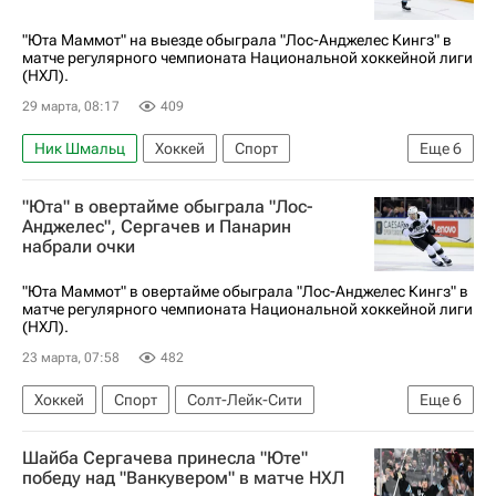
Национальная хоккейная лига (НХЛ)
"Юта Маммот" на выезде обыграла "Лос-Анджелес Кингз" в
матче регулярного чемпионата Национальной хоккейной лиги
(НХЛ).
29 марта, 08:17
409
Ник Шмальц
Хоккей
Спорт
Еще
6
Лос-Анджелес
Михаил Сергачев
"Юта" в овертайме обыграла "Лос-
Александр Керфут
Юта Маммот
Анджелес", Сергачев и Панарин
набрали очки
Вашингтон Кэпиталз
Национальная хоккейная лига (НХЛ)
"Юта Маммот" в овертайме обыграла "Лос-Анджелес Кингз" в
матче регулярного чемпионата Национальной хоккейной лиги
(НХЛ).
23 марта, 07:58
482
Хоккей
Спорт
Солт-Лейк-Сити
Еще
6
Артемий Панарин
Михаил Сергачев
Шайба Сергачева принесла "Юте"
Лоусон Крауз
Юта Маммот
победу над "Ванкувером" в матче НХЛ