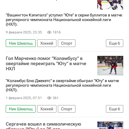
Чикаго Блэкхокс
Нэшвилл Предаторз
Джон Марино
"Вашингтон Кэпиталз" уступил "Юте" в серии буллитов в матче
регулярного чемпионата Национальной хоккейной лиги
(НХЛ).
9 февраля 2025, 23:35
1816
Ник Шмальц
Хоккей
Спорт
Еще
6
Александр Овечкин
Михаил Сергачев
Гол Марченко помог "Коламбусу" в
Юта Маммот
Вашингтон Кэпиталз
овертайме переиграть "Юту" в матче
НХЛ
Капитан
Национальная хоккейная лига (НХЛ)
"Коламбус Блю Джекетс" в овертайме обыграл "Юту" в матче
регулярного чемпионата Национальной хоккейной лиги
(НХЛ).
1 февраля 2025, 07:51
361
Ник Шмальц
Хоккей
Спорт
Еще
6
Кирилл Марченко
Зак Веренски
Сергачев вошел в символическую
Юта Маммот
Коламбус Блю Джекетс