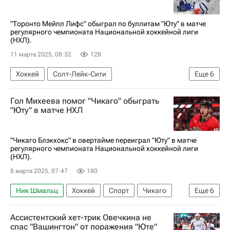
Клейтон Келлер
Национальная хоккейная лига (НХЛ)
Спорт
"Торонто Мейпл Лифс" обыграл по буллитам "Юту" в матче
регулярного чемпионата Национальной хоккейной лиги
(НХЛ).
11 марта 2025, 08:32
128
Хоккей
Солт-Лейк-Сити
Еще
6
Вильям Нюландер
Калле Йернкрок
Гол Михеева помог "Чикаго" обыграть
Симон Бенуа
Юта Маммот
"Юту" в матче НХЛ
Торонто Мейпл Лифс
Национальная хоккейная лига (НХЛ)
"Чикаго Блэкхокс" в овертайме переиграл "Юту" в матче
регулярного чемпионата Национальной хоккейной лиги
(НХЛ).
8 марта 2025, 07:47
180
Ник Шмальц
Хоккей
Спорт
Чикаго
Еще
6
Илья Михеев
Юта Маммот
Ассистентский хет-трик Овечкина не
Национальная хоккейная лига (НХЛ)
спас "Вашингтон" от поражения "Юте"