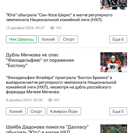
Юта Маммот
Лос-Анджелес Кингз
Сан-Хосе Шаркс
Солт-Лейк-Сити
"Юта" обыграла "Сан-Хосе Шаркс" в матче регулярного
чемпионата Национальной хоккейной лиги (НХЛ).
15 декабря 2024, 09:07
101
Ник Шмальц
Хоккей
Спорт
Еще
6
Клейтон Келлер
Михаил Сергачев
Дубль Мичкова не спас
Юта Маммот
Сан-Хосе Шаркс
"Филадельфию" от поражения
"Бостону"
Бостон Брюинз
Национальная хоккейная лига (НХЛ)
"Филадельфия Флайерз" проиграла "Бостон Брюинз" в
выездном матче регулярного чемпионата Национальной
хоккейной лиги (НХЛ), несмотря на дубль российского
форварда Матвея Мичкова.
8 декабря 2024, 00:06
447
Хоккей
Спорт
Кэмерон Йорк
Еще
5
Трент Фредерик
Павел Заха
Шайба Дадонова помогла "Далласу"
Бостон Брюинз
Филадельфия Флайерз
обыграть "Юту" в матче НХЛ