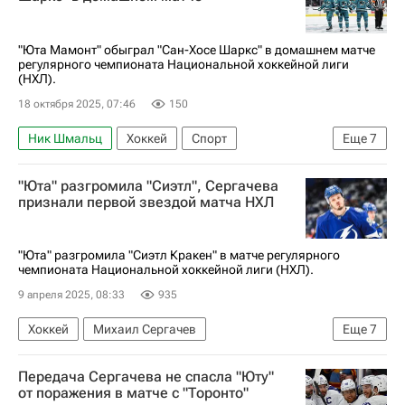
Национальная хоккейная лига (НХЛ)
"Юта Мамонт" обыграл "Сан-Хосе Шаркс" в домашнем матче
регулярного чемпионата Национальной хоккейной лиги
(НХЛ).
18 октября 2025, 07:46
150
Ник Шмальц
Хоккей
Спорт
Еще
7
Солт-Лейк-Сити
Сан-Хосе Шаркс
"Юта" разгромила "Сиэтл", Сергачева
Национальная хоккейная лига (НХЛ)
признали первой звездой матча НХЛ
Юта Маммот
Лиам О'Брайен
Клейтон Келлер
Чикаго Блэкхокс
"Юта" разгромила "Сиэтл Кракен" в матче регулярного
чемпионата Национальной хоккейной лиги (НХЛ).
9 апреля 2025, 08:33
935
Хоккей
Михаил Сергачев
Еще
7
Кайлер Ямамото
Юта Маммот
Передача Сергачева не спасла "Юту"
Сиэтл Кракен
Нэшвилл Предаторз
от поражения в матче с "Торонто"