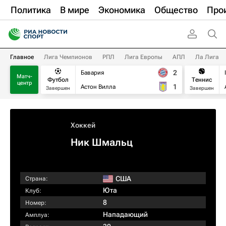
Политика
В мире
Экономика
Общество
Про
Главное
Лига Чемпионов
РПЛ
Лига Европы
АПЛ
Ла Лига
2
Бавария
Матч-
Футбол
Теннис
центр
1
Астон Вилла
Завершен
Завершен
Хоккей
Ник Шмальц
США
Страна:
Юта
Клуб:
8
Номер:
Нападающий
Амплуа: