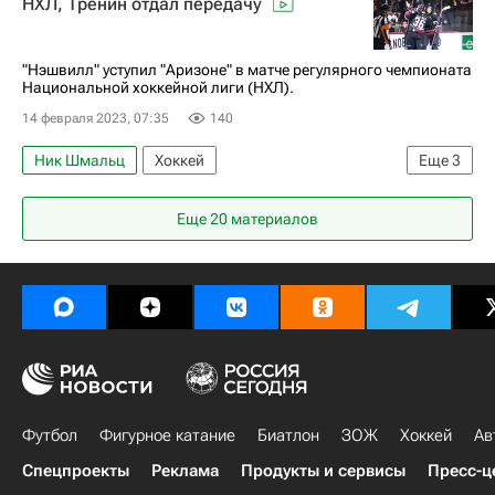
НХЛ, Тренин отдал передачу
Национальная хоккейная лига (НХЛ)
Нью-Йорк Айлендерс
Сент-Луис Блюз
"Нэшвилл" уступил "Аризоне" в матче регулярного чемпионата
Национальной хоккейной лиги (НХЛ).
14 февраля 2023, 07:35
140
Ник Шмальц
Хоккей
Еще
3
Национальная хоккейная лига (НХЛ)
Еще 20 материалов
Лоусон Крауз
Яков Тренин
Футбол
Фигурное катание
Биатлон
ЗОЖ
Хоккей
Ав
Спецпроекты
Реклама
Продукты и сервисы
Пресс-ц