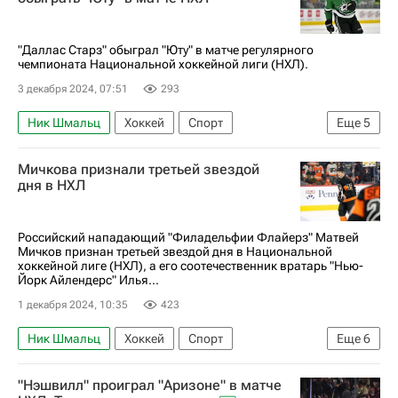
Национальная хоккейная лига (НХЛ)
"Даллас Старз" обыграл "Юту" в матче регулярного
чемпионата Национальной хоккейной лиги (НХЛ).
3 декабря 2024, 07:51
293
Ник Шмальц
Хоккей
Спорт
Еще
5
Солт-Лейк-Сити
Евгений Дадонов
Мичкова признали третьей звездой
Джейми Бенн
Даллас Старз
Юта Маммот
дня в НХЛ
Российский нападающий "Филадельфии Флайерз" Матвей
Мичков признан третьей звездой дня в Национальной
хоккейной лиге (НХЛ), а его соотечественник вратарь "Нью-
Йорк Айлендерс" Илья...
1 декабря 2024, 10:35
423
Ник Шмальц
Хоккей
Спорт
Еще
6
Илья Сорокин
Матвей Мичков
"Нэшвилл" проиграл "Аризоне" в матче
Филадельфия Флайерз