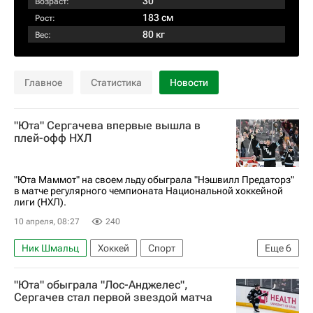
30
Возраст:
183 см
Рост:
80 кг
Вес:
Главное
Статистика
Новости
"Юта" Сергачева впервые вышла в
плей-офф НХЛ
"Юта Маммот" на своем льду обыграла "Нэшвилл Предаторз"
в матче регулярного чемпионата Национальной хоккейной
лиги (НХЛ).
10 апреля, 08:27
240
Ник Шмальц
Хоккей
Спорт
Еще
6
Солт-Лейк-Сити
Михаил Сергачев
"Юта" обыграла "Лос-Анджелес",
Юта Маммот
Кайлер Ямамото
Сергачев стал первой звездой матча
Нэшвилл Предаторз