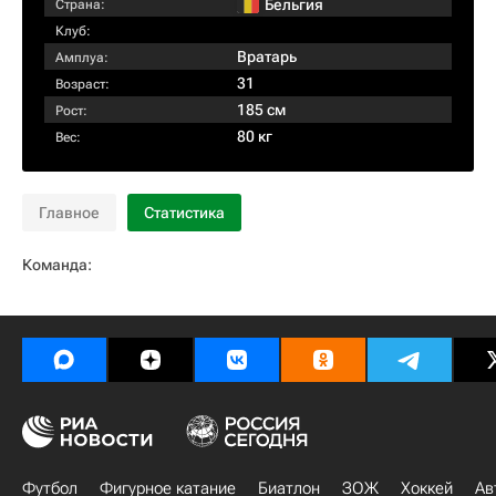
Бельгия
Страна:
Клуб:
Вратарь
Амплуа:
31
Возраст:
185 см
Рост:
80 кг
Вес:
Главное
Статистика
Команда:
Футбол
Фигурное катание
Биатлон
ЗОЖ
Хоккей
Ав