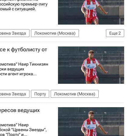
оссийскую премьер-лигу
омый с ситуацией.
рвена Звезда
Локомотив (Москва)
Еще
2
олу)
Трансферы в РПЛ
се к футболисту от
омотива" Наир Тикнизян
ерки ведущих
ти агент игрока...
рвена Звезда
Порту
Локомотив (Москва)
ересов ведущих
омотива" Наир
бской "Црвены Звезды",
в "Порту" и...