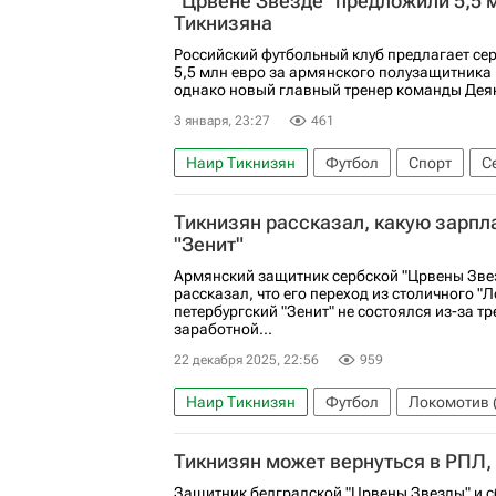
"Црвене Звезде" предложили 5,5 
Тикнизяна
Российский футбольный клуб предлагает сер
5,5 млн евро за армянского полузащитника
однако новый главный тренер команды Деян
3 января, 23:27
461
Наир Тикнизян
Футбол
Спорт
С
Црвена Звезда
РПЛ 2026-2027 (Чемпио
Тикнизян рассказал, какую зарпл
"Зенит"
Армянский защитник сербской "Црвены Зве
рассказал, что его переход из столичного "
петербургский "Зенит" не состоялся из-за т
заработной...
22 декабря 2025, 22:56
959
Наир Тикнизян
Футбол
Локомотив 
РПЛ 2026-2027 (Чемпионат России по футб
Тикнизян может вернуться в РПЛ,
Защитник белградской "Црвены Звезды" и 