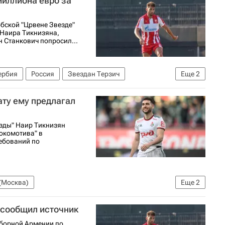
миллиона евро за
бской "Црвене Звезде"
 Наира Тикнизяна,
 Станкович попросил...
ербия
Россия
Звездан Терзич
Еще
2
нат России по футболу)
ату ему предлагал
зды" Наир Тикнизян
Локомотива" в
ребований по
(Москва)
Еще
2
олу)
Зенит
 сообщил источник
сборной Армении по