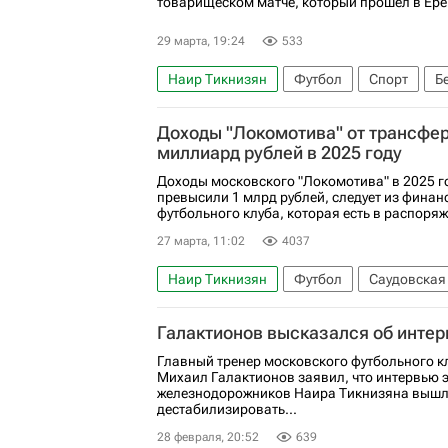
товарищеском матче, который прошел в Ере
29 марта, 19:24
533
Наир Тикнизян
Футбол
Спорт
Б
Виктор Ганчаренко
Евгений Яблонский
Доходы "Локомотива" от трансфе
Краснодар
миллиард рублей в 2025 году
Доходы московского "Локомотива" в 2025 г
превысили 1 млрд рублей, следует из финан
футбольного клуба, которая есть в распоря
27 марта, 11:02
4037
Наир Тикнизян
Футбол
Саудовская
Российский футбольный союз (РФС)
Сп
Галактионов высказался об инте
Марио Митай
Илья Самошников
Сп
Главный тренер московского футбольного к
Црвена Звезда
РПЛ 2026-2027 (Чемпио
Михаил Галактионов заявил, что интервью 
железнодорожников Наира Тикнизяна вышл
дестабилизировать...
28 февраля, 20:52
639