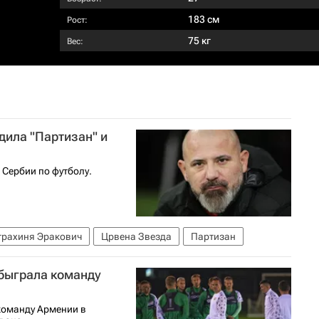
183 см
Рост:
75 кг
Вес:
дила "Партизан" и
 Сербии по футболу.
трахиня Эракович
Црвена Звезда
Партизан
обыграла команду
команду Армении в