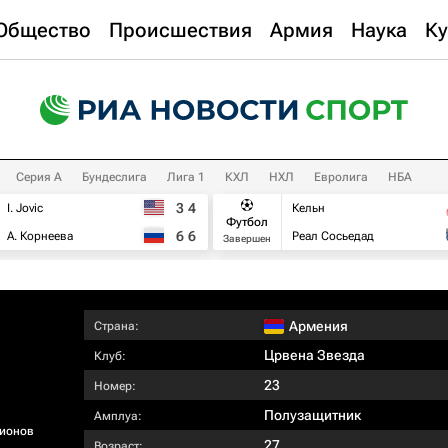
Общество
Происшествия
Армия
Наука
Ку
Серия А
Бундеслига
Лига 1
КХЛ
НХЛ
Евролига
НБА
3
4
I. Jovic
Кельн
Футбол
6
6
А. Корнеева
Реал Сосьедад
Завершен
Армения
Страна:
Црвена Звезда
Клуб:
23
Номер:
Полузащитник
Амплуа:
ионов
27
Возраст: