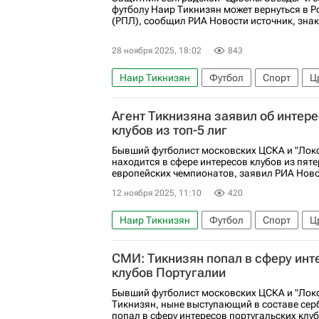
футболу Наир Тикнизян может вернуться в Р
(РПЛ), сообщил РИА Новости источник, знак
28 ноября 2025, 18:02
843
Наир Тикнизян
Футбол
Спорт
Ц
РПЛ 2026-2027 (Чемпионат России по футб
Агент Тикнизяна заявил об интере
клубов из топ-5 лиг
Бывший футболист московских ЦСКА и "Лок
находится в сфере интересов клубов из пят
европейских чемпионатов, заявил РИА Новос
12 ноября 2025, 11:10
420
Наир Тикнизян
Футбол
Спорт
Ц
СМИ: Тикнизян попал в сферу инт
клубов Португалии
Бывший футболист московских ЦСКА и "Лок
Тикнизян, ныне выступающий в составе сер
попал в сферу интересов португальских клубо