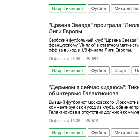
Наир Тикнизян
Футбол
Михаил Гал
РПЛ 2026-2027 (Чемпионат России по футб
"Црвена Звезда" проиграла "Лилл
Лиги Европы
Сербский футбольный клуб "Црвена Звезда"
французскому "Лиллю" в ответном матче ст
офф за выход в 1/8 финала Лиги Европы.
26 февраля, 23:45
591
Наир Тикнизян
Футбол
Спорт
О
Спартак Москва
Црвена Звезда
Ли
"Дерьмом я сейчас кидаюсь": Тик
об интервью Галактионова
Бывший футболист московского "Локомотив
комментируя свой уход из клуба, обвинил 
Галактионова в отсутствии должной коммуни
26 февраля, 15:35
619
Наир Тикнизян
Футбол
Михаил Гал