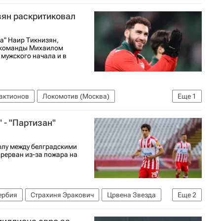
зян раскритиковал
а" Наир Тикнизян,
 команды Михаилом
 мужского начала и в
актионов
Локомотив (Москва)
Еще
1
 - "Партизан"
олу между белградскими
прерван из-за пожара на
ербия
Страхиня Эракович
Црвена Звезда
Еще
2