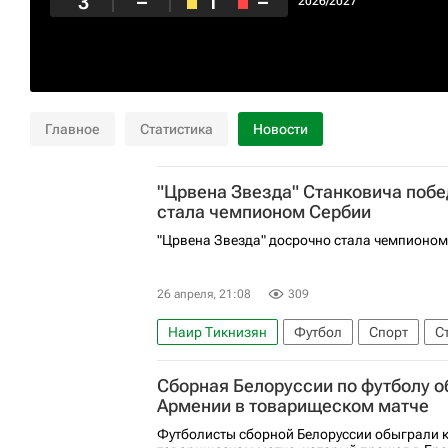
3
–
1
–
2026/2027
Главное
Статистика
Новости
"Црвена Звезда" Станковича побе
стала чемпионом Сербии
"Црвена Звезда" досрочно стала чемпионом
26 апреля, 21:08
309
Наир Тикнизян
Футбол
Спорт
С
Сборная Белоруссии по футболу 
Армении в товарищеском матче
Футболисты сборной Белоруссии обыграли 