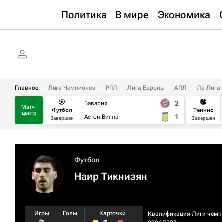
Политика
В мире
Экономика
Главное
Лига Чемпионов
РПЛ
Лига Европы
АПЛ
Ла Лига
2
Бавария
Матч-
Футбол
Теннис
центр
1
Астон Вилла
Завершен
Завершен
Футбол
Наир Тикнизян
Игры
Голы
Карточки
Квалификация Лиги чемп