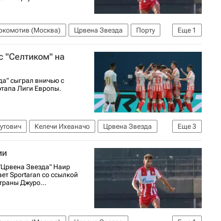
окомотив (Москва)
Црвена Звезда
Порту
Еще
1
с "Селтиком" на
да" сыграл вничью с
этапа Лиги Европы.
утович
Келечи Ихеаначо
Црвена Звезда
Еще
3
026-2027
ии
"Црвена Звезда" Наир
ет Sportaran со ссылкой
траны Джуро...