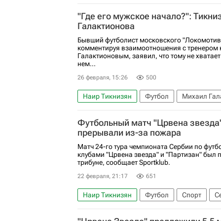
"Где его мужское начало?": Тикни
Галактионова
Бывший футболист московского "Локомотив
комментируя взаимоотношения с тренером
Галактионовым, заявил, что тому не хватает
нем...
26 февраля, 15:26
500
Наир Тикнизян
Футбол
Михаил Гал
Артём Дзюба
Футбольный матч "Црвена звезда"
прерывали из-за пожара
Матч 24-го тура чемпионата Сербии по футб
клубами "Црвена звезда" и "Партизан" был 
трибуне, сообщает Sportklub.
22 февраля, 21:17
651
Наир Тикнизян
Футбол
Спорт
С
Партизан
Локомотив (Москва)