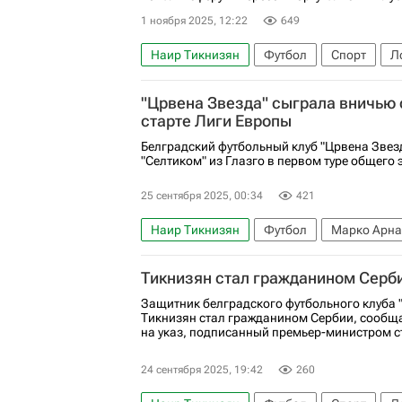
1 ноября 2025, 12:22
649
Наир Тикнизян
Футбол
Спорт
Л
Бенфика
"Црвена Звезда" сыграла вничью 
старте Лиги Европы
Белградский футбольный клуб "Црвена Звез
"Селтиком" из Глазго в первом туре общего 
25 сентября 2025, 00:34
421
Наир Тикнизян
Футбол
Марко Арна
Селтик
Спорт
Лига Европы УЕФА 2
Тикнизян стал гражданином Серб
Защитник белградского футбольного клуба 
Тикнизян стал гражданином Сербии, сообща
на указ, подписанный премьер-министром с
24 сентября 2025, 19:42
260