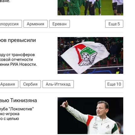
ване.
елоруссия
Армения
Ереван
Еще
5
ПФК ЦСКА
Локомотив (Москва)
ров превысили
оду от трансферов
совой отчетности
жении РИА Новости.
 Аравия
Сербия
Аль-Иттихад
Еще
10
орт
Трансферы в РПЛ
Трансферы
рвью Тикнизяна
артак Москва
Локомотив (Москва)
луба "Локомотив"
нат России по футболу)
экс-игрока
о с целью