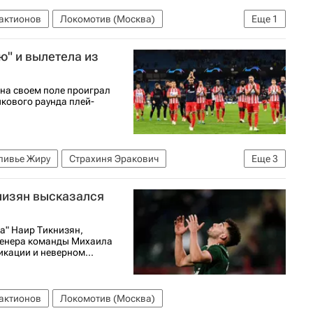
актионов
Локомотив (Москва)
Еще
1
олу)
ю" и вылетела из
 на своем поле проиграл
ыкового раунда плей-
ливье Жиру
Страхиня Эракович
Еще
3
лль
низян высказался
а" Наир Тикнизян,
тренера команды Михаила
кации и неверном...
актионов
Локомотив (Москва)