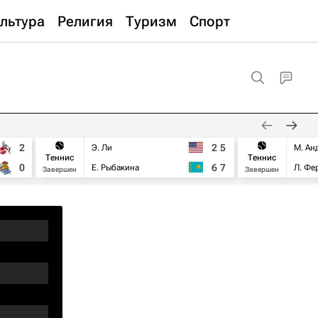
льтура
Религия
Туризм
Спорт
2
2
5
Э. Ли
М. Ан
Теннис
Теннис
0
6
7
Е. Рыбакина
Л. Фе
Завершен
Завершен