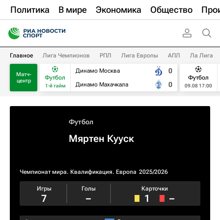
Политика
В мире
Экономика
Общество
Про
Главное
Лига Чемпионов
РПЛ
Лига Европы
АПЛ
Ла Лига
0
Динамо Москва
Матч-
Футбол
Футбол
центр
0
Динамо Махачкала
1-й тайм
09.08 17:00
Футбол
Мяртен Кууск
Чемпионат мира. Квалификация. Европа
2025/2026
Игры
Голы
Карточки
7
–
1
–