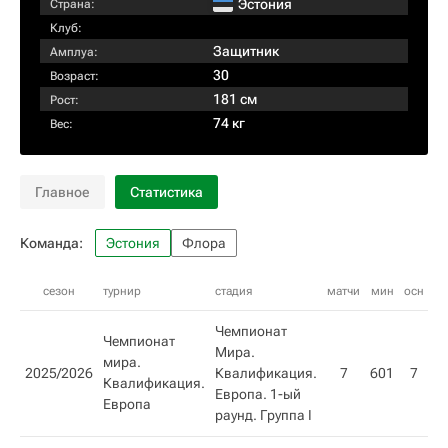
Эстония
Страна:
Клуб:
Защитник
Амплуа:
30
Возраст:
181 см
Рост:
74 кг
Вес:
Главное
Статистика
Команда:
Эстония
Флора
сезон
турнир
стадия
матчи
мин
осн
вн
Чемпионат
Чемпионат
Мира.
мира.
2025/2026
Квалификация.
7
601
7
Квалификация.
Европа. 1-ый
Европа
раунд. Группа I