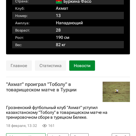
Буркина Фасо
Страна:
Ахмат
Клуб:
13
Номер:
Нападающий
Амплуа:
28
Возраст:
190 см
Рост:
82 кг
Вес:
Главное
Статистика
Новости
"Ахмат" проиграл "Тоболу" в
товарищеском матче в Турции
Грозненский футбольный клуб "Ахмат" уступил
казахстанскому "Тоболу" в товарищеском матче на
тренировочном сборе в турецком Белеке.
18 февраля, 13:32
161