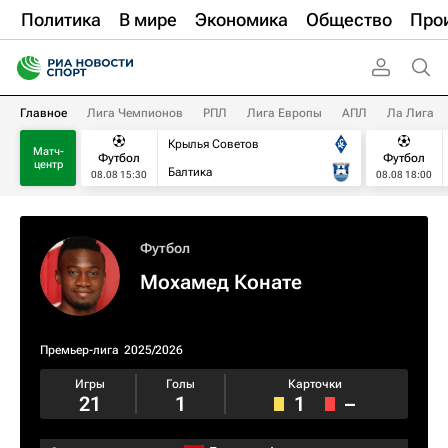
Политика
В мире
Экономика
Общество
Про
Главное
Лига Чемпионов
РПЛ
Лига Европы
АПЛ
Ла Лига
Крылья Советов
Матч-
Футбол
Футбол
центр
Балтика
08.08 15:30
08.08 18:00
Футбол
Мохамед Конате
Премьер-лига
2025/2026
Игры
Голы
Карточки
21
1
1
–