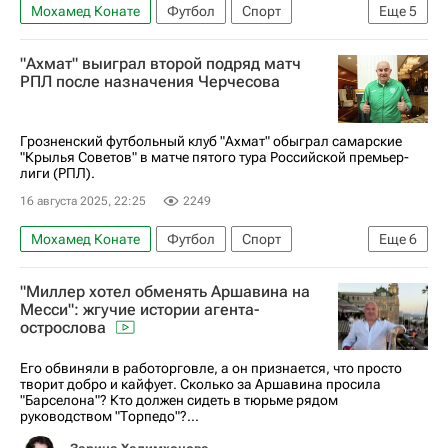
Мохамед Конате
Футбол
Спорт
Еще
5
Вирджил ван Дейк
Ливерпуль
"Ахмат" выиграл второй подряд матч
Айнтрахт (Франкфурт)
Коди Гакпо
РПЛ после назначения Черчесова
Лига чемпионов УЕФА 2026-2027
Грозненский футбольный клуб "Ахмат" обыграл самарские
"Крылья Советов" в матче пятого тура Российской премьер-
лиги (РПЛ).
16 августа 2025, 22:25
2249
Мохамед Конате
Футбол
Спорт
Еще
6
Станислав Черчесов
Ахмат
"Миллер хотел обменять Аршавина на
Крылья Советов
Оренбург
Месси": жгучие истории агента-
острослова
РПЛ 2026-2027 (Чемпионат России по футболу)
Кубок России по футболу
Его обвиняли в работорговле, а он признается, что просто
творит добро и кайфует. Сколько за Аршавина просила
"Барселона"? Кто должен сидеть в тюрьме рядом
руководством "Торпедо"?...