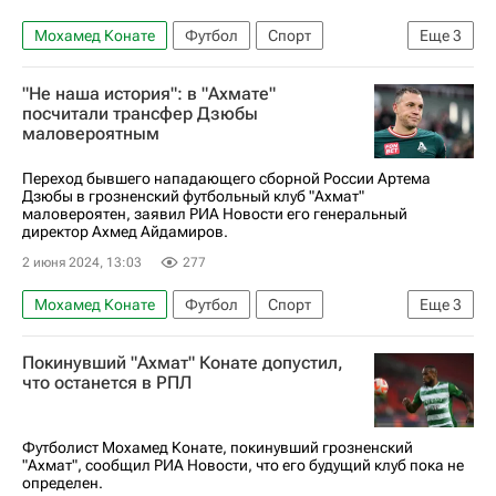
Антон Шунин
Маринато Гилерме
Мохамед Конате
Футбол
Спорт
Еще
3
Авторы РИА Новости Спорт
Россия
Дмитрий Селюк
Ахмат
"Не наша история": в "Ахмате"
РПЛ 2026-2027 (Чемпионат России по футболу)
посчитали трансфер Дзюбы
Трансферы в РПЛ
маловероятным
Переход бывшего нападающего сборной России Артема
Дзюбы в грозненский футбольный клуб "Ахмат"
маловероятен, заявил РИА Новости его генеральный
директор Ахмед Айдамиров.
2 июня 2024, 13:03
277
Мохамед Конате
Футбол
Спорт
Еще
3
Артём Дзюба
Ахмат
Локомотив (Москва)
Покинувший "Ахмат" Конате допустил,
что останется в РПЛ
Футболист Мохамед Конате, покинувший грозненский
"Ахмат", сообщил РИА Новости, что его будущий клуб пока не
определен.