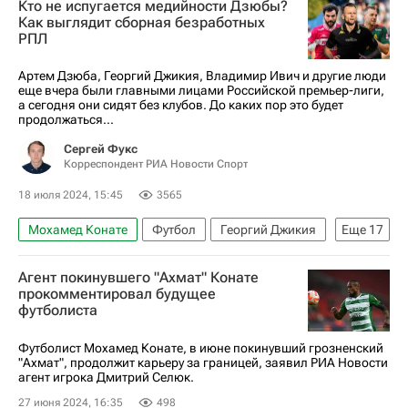
Кто не испугается медийности Дзюбы?
Дмитрий Селюк
Эр-Рияд
Ахмат
Как выглядит сборная безработных
РПЛ
Буркина-Фасо
Артем Дзюба, Георгий Джикия, Владимир Ивич и другие люди
еще вчера были главными лицами Российской премьер-лиги,
а сегодня они сидят без клубов. До каких пор это будет
продолжаться...
Сергей Фукс
Корреспондент РИА Новости Спорт
18 июля 2024, 15:45
3565
Мохамед Конате
Футбол
Георгий Джикия
Еще
17
Владимир Ивич
Артём Дзюба
Агент покинувшего "Ахмат" Конате
Локомотив (Москва)
Динамо Москва
прокомментировал будущее
футболиста
Спартак Москва
Дмитрий Полоз
Антон Миранчук
Виктор Мозес
Футболист Мохамед Конате, в июне покинувший грозненский
"Ахмат", продолжит карьеру за границей, заявил РИА Новости
Денис Черышев
Кирилл Набабкин
агент игрока Дмитрий Селюк.
Мацей Рыбус
Андрей Семенов
27 июня 2024, 16:35
498