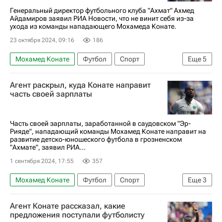
Генеральный директор футбольного клуба "Ахмат" Ахмед
Айдамиров заявил РИА Новости, что не винит себя из-за
ухода из команды нападающего Мохамеда Конате.
23 октября 2024, 09:16
186
Мохамед Конате
Футбол
Спорт
Еще
5
Россия
Ахмат
Эр-Рияд
Агент раскрыл, куда Конате направит
РПЛ 2026-2027 (Чемпионат России по футболу)
часть своей зарплаты
Трансферы в РПЛ
Часть своей зарплаты, заработанной в саудовском "Эр-
Рияде", нападающий команды Мохамед Конате направит на
развитие детско-юношеского футбола в грозненском
"Ахмате", заявил РИА...
1 сентября 2024, 17:55
357
Мохамед Конате
Футбол
Спорт
Еще
3
Дмитрий Селюк
Буркина-Фасо
Ахмат
Агент Конате рассказал, какие
предложения поступали футболисту