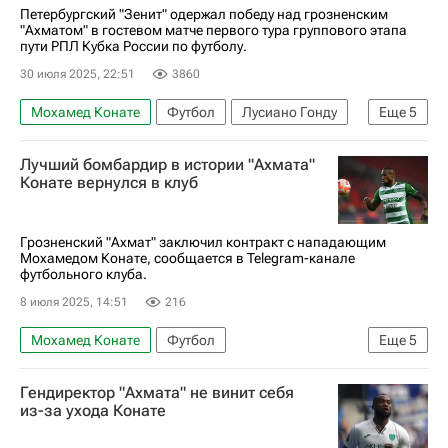
Петербургский "Зенит" одержал победу над грозненским
"Ахматом" в гостевом матче первого тура группового этапа
пути РПЛ Кубка России по футболу.
30 июля 2025, 22:51
3860
Мохамед Конате
Футбол
Лусиано Гонду
Еще
5
Кубок России по футболу
Арсен Адамов
Лучший бомбардир в истории "Ахмата"
Зенит
Ахмат
Спорт
Конате вернулся в клуб
Грозненский "Ахмат" заключил контракт с нападающим
Мохамедом Конате, сообщается в Telegram-канале
футбольного клуба.
8 июля 2025, 14:51
216
Мохамед Конате
Футбол
Еще
5
Олимпийские игры
Саудовская Аравия
Гендиректор "Ахмата" не винит себя
Ахмат
Динамо Москва
Эр-Рияд
из-за ухода Конате