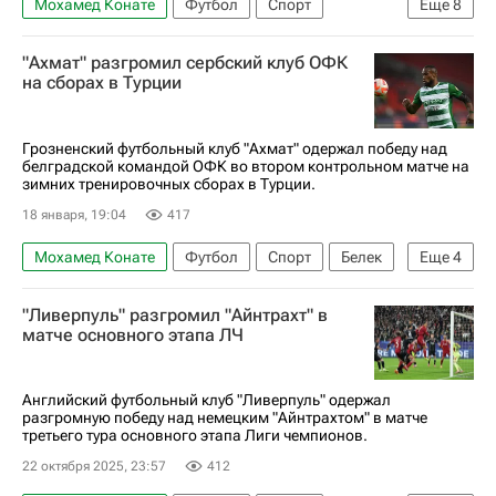
Мохамед Конате
Футбол
Спорт
Еще
8
Турция
Белек
Асхат Тагыберген
"Ахмат" разгромил сербский клуб ОФК
Турпал-Али Ибишев
Ахмат
Тобол
на сборах в Турции
Балтика
РПЛ 2026-2027 (Чемпионат России по футболу)
Грозненский футбольный клуб "Ахмат" одержал победу над
белградской командой ОФК во втором контрольном матче на
зимних тренировочных сборах в Турции.
18 января, 19:04
417
Мохамед Конате
Футбол
Спорт
Белек
Еще
4
Турция
Брайан Мансилья
ОФК (Белград)
"Ливерпуль" разгромил "Айнтрахт" в
Ахмат
матче основного этапа ЛЧ
Английский футбольный клуб "Ливерпуль" одержал
разгромную победу над немецким "Айнтрахтом" в матче
третьего тура основного этапа Лиги чемпионов.
22 октября 2025, 23:57
412