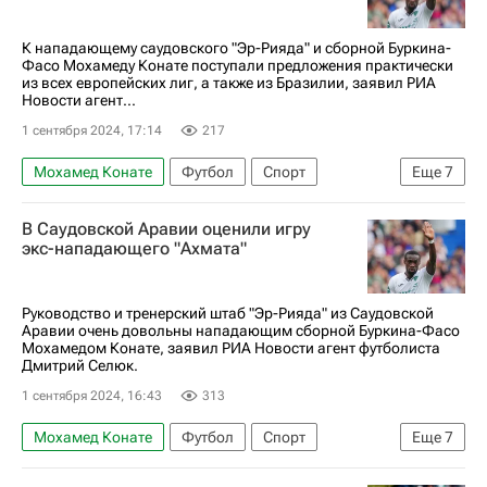
К нападающему саудовского "Эр-Рияда" и сборной Буркина-
Фасо Мохамеду Конате поступали предложения практически
из всех европейских лиг, а также из Бразилии, заявил РИА
Новости агент...
1 сентября 2024, 17:14
217
Мохамед Конате
Футбол
Спорт
Еще
7
Бразилия
Европа
Испания
В Саудовской Аравии оценили игру
Дмитрий Селюк
Ахмат
Эр-Рияд
экс-нападающего "Ахмата"
Буркина-Фасо
Руководство и тренерский штаб "Эр-Рияда" из Саудовской
Аравии очень довольны нападающим сборной Буркина-Фасо
Мохамедом Конате, заявил РИА Новости агент футболиста
Дмитрий Селюк.
1 сентября 2024, 16:43
313
Мохамед Конате
Футбол
Спорт
Еще
7
Саудовская Аравия
Москва
Мекка