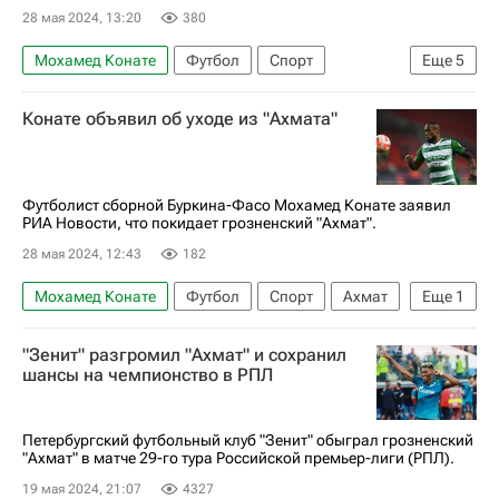
28 мая 2024, 13:20
380
Мохамед Конате
Футбол
Спорт
Еще
5
Олимпийские игры
Россия
Ахмат
Конате объявил об уходе из "Ахмата"
Локомотив (Москва)
Динамо Москва
Футболист сборной Буркина-Фасо Мохамед Конате заявил
РИА Новости, что покидает грозненский "Ахмат".
28 мая 2024, 12:43
182
Мохамед Конате
Футбол
Спорт
Ахмат
Еще
1
Россия
"Зенит" разгромил "Ахмат" и сохранил
шансы на чемпионство в РПЛ
Петербургский футбольный клуб "Зенит" обыграл грозненский
"Ахмат" в матче 29-го тура Российской премьер-лиги (РПЛ).
19 мая 2024, 21:07
4327