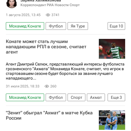
Зарина Халимхонова
Корреспондент РИА Новости Спорт
1 августа 2025, 13:45
3741
Мохамед Конате
Футбол
Яя Туре
Еще
10
Федор Смолов
Патрик Виейра
Барселона
Конате может стать лучшим
Торпедо (Москва)
Динамо Москва
нападающим РПЛ в сезоне, считает
агент
Лига чемпионов УЕФА 2026-2027
Зенит
Андрей Аршавин
Агент Дмитрий Селюк, представляющий интересы футболиста
грозненского "Ахмата" Мохамеда Конате, считает, что игрок в
РПЛ 2026-2027 (Чемпионат России по футболу)
стартовавшем сезоне будет бороться за звание лучшего
нападающего...
Юрий Желудков
31 июля 2025, 18:33
260
Мохамед Конате
Футбол
Спорт
Ахмат
Еще
3
Зенит
Дмитрий Селюк
"Зенит" обыграл "Ахмат" в матче Кубка
РПЛ 2026-2027 (Чемпионат России по футболу)
России