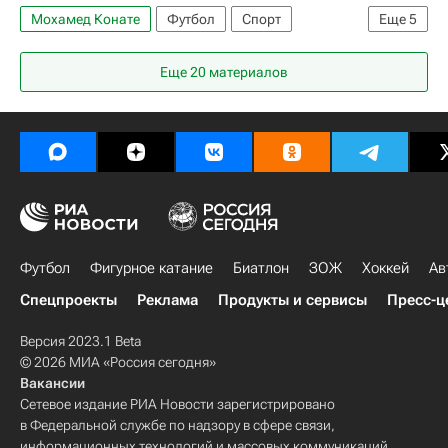
Мохамед Конате
Футбол
Спорт
Еще
5
Краснодар
Москва
Краснодар
Ахмат
Еще 20 материалов
Зенит
Футбол
Фигурное катание
Биатлон
ЗОЖ
Хоккей
Ав
Спецпроекты
Реклама
Продукты и сервисы
Пресс-ц
Версия 2023.1 Beta
© 2026 МИА «Россия сегодня»
Вакансии
Сетевое издание РИА Новости зарегистрировано
в Федеральной службе по надзору в сфере связи,
информационных технологий и массовых коммуникаций