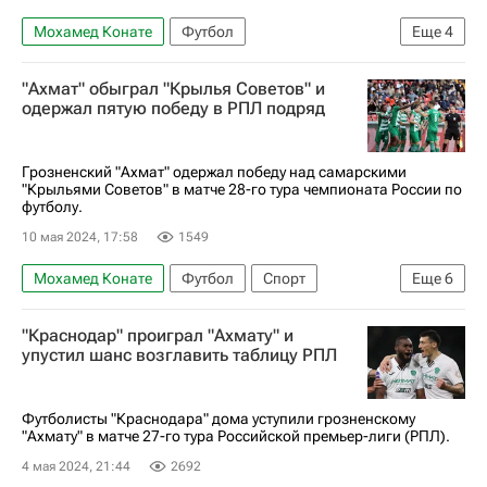
Мохамед Конате
Футбол
Еще
4
Матео Кассьерра
Зенит
Ахмат
"Ахмат" обыграл "Крылья Советов" и
РПЛ 2026-2027 (Чемпионат России по футболу)
одержал пятую победу в РПЛ подряд
Грозненский "Ахмат" одержал победу над самарскими
"Крыльями Советов" в матче 28-го тура чемпионата России по
футболу.
10 мая 2024, 17:58
1549
Мохамед Конате
Футбол
Спорт
Еще
6
Россия
Самара
Бернард Бериша
"Краснодар" проиграл "Ахмату" и
Крылья Советов
Зенит
Ахмат
упустил шанс возглавить таблицу РПЛ
Футболисты "Краснодара" дома уступили грозненскому
"Ахмату" в матче 27-го тура Российской премьер-лиги (РПЛ).
4 мая 2024, 21:44
2692