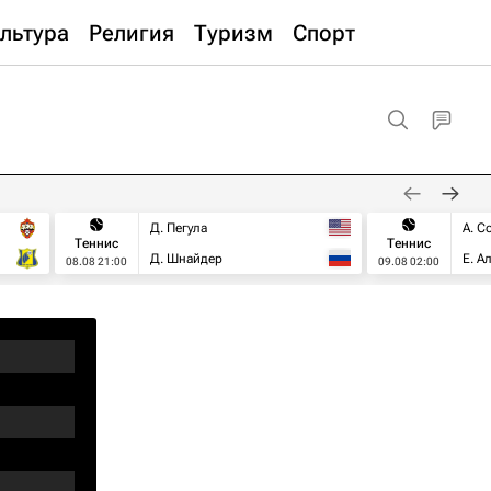
льтура
Религия
Туризм
Спорт
Д. Пегула
А. С
Теннис
Теннис
Д. Шнайдер
Е. А
08.08 21:00
09.08 02:00