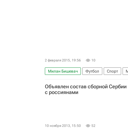
Игорь Смольников
2 февраля 2015, 19:56
10
Милан Бишевач
Футбол
Спорт
М
Чемпионат Франции по футболу (Лига 1)
Объявлен состав сборной Сербии 
с россиянами
10 ноября 2013, 15:50
52