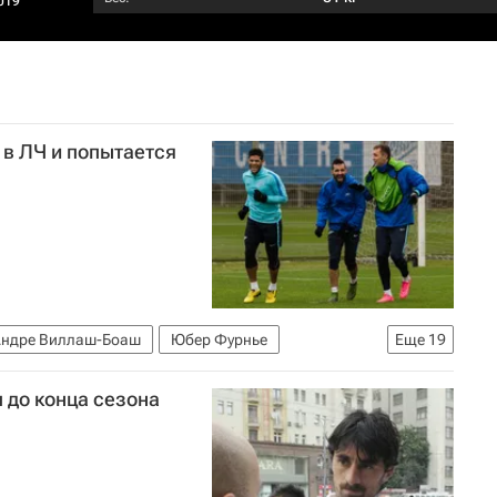
019
 в ЛЧ и попытается
ндре Виллаш-Боаш
Юбер Фурнье
Еще
19
т
Олимпик (Лион)
Альдо Калулу
 до конца сезона
Эсекиэль Гарай
Матьё Вальбуэна
др Ляказетт
Клеман Гренье
Гейда Фофана
Доменико Кришито
Александр Анюков