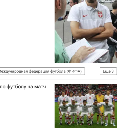
еждународная федерация футбола (ФИФА)
Еще
3
Монако
Олимпик (Лион)
по футболу на матч