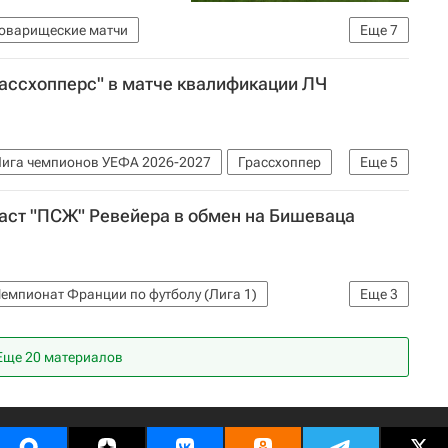
оварищеские матчи
Еще
7
в национальной команды Сербии -1:1
Сербия
ассхопперс" в матче квалификации ЛЧ
Александар Коларов
Зоран Тошич
ига чемпионов УЕФА 2026-2027
Грассхоппер
Еще
5
ем
Шериф
Динамо (Загреб)
даст "ПСЖ" Ревейера в обмен на Бишеваца
емпионат Франции по футболу (Лига 1)
Еще
3
н)
Антони Ревейер
Еще 20 материалов