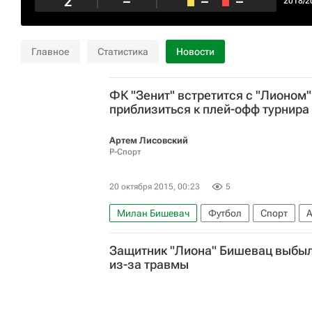
2
–
–
–
2018/2
Главное
Статистика
Новости
ФК "Зенит" встретится с "Лионом"
приблизиться к плей-офф турнира
Артем Лисовский
Р-Спорт
20 октября 2015, 00:23
5
Милан Бишевач
Футбол
Спорт
А
Лига чемпионов УЕФА 2026-2027
Зени
Защитник "Лиона" Бишевац выбыл
Набиль Фекир
Юрий Лодыгин
Халк
из-за травмы
Артём Дзюба
Анри Бедимо
Алексан
Михаил Кержаков
Виктор Файзулин