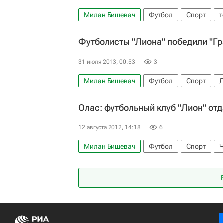
Милан Бишевач
Футбол
Спорт
т
Товарищеский матч сборной России проти
Футболисты "Лиона" победили "Гр
Филип Джуричич
Бранислав Иванович
Сборная России по футболу
31 июля 2013, 00:53
3
Милан Бишевач
Футбол
Спорт
Л
ПСВ
Олимпик (Лион)
Зюлте-Варег
Олас: футбольный клуб "Лион" от
12 августа 2012, 14:18
6
Милан Бишевач
Футбол
Спорт
Ч
Пари Сен-Жермен (ПСЖ)
Олимпик (Лио