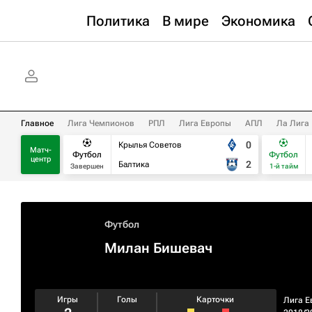
Политика
В мире
Экономика
Главное
Лига Чемпионов
РПЛ
Лига Европы
АПЛ
Ла Лига
0
Крылья Советов
Матч-
Футбол
Футбол
центр
2
Балтика
Завершен
1-й тайм
Футбол
Милан Бишевач
Игры
Голы
Карточки
Лига Е