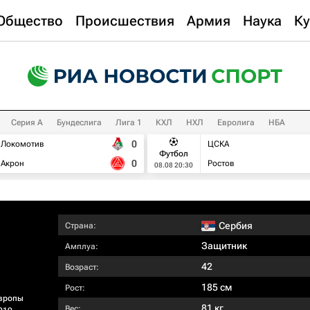
Общество
Происшествия
Армия
Наука
Ку
Серия А
Бундеслига
Лига 1
КХЛ
НХЛ
Евролига
НБА
0
Локомотив
ЦСКА
Футбол
0
Акрон
Ростов
08.08 20:30
Сербия
Страна:
Защитник
Амплуа:
42
Возраст:
185 см
Рост:
вропы
81 кг
Вес: