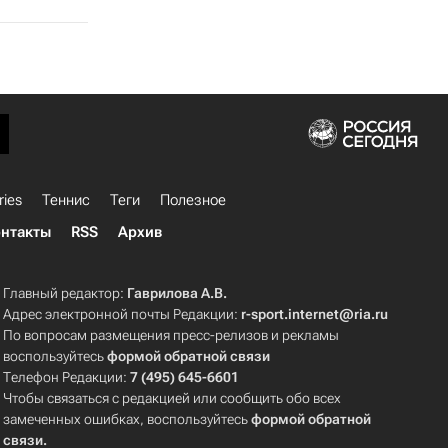
ries
Теннис
Теги
Полезное
нтакты
RSS
Архив
Главный редактор:
Гаврилова А.В.
Адрес электронной почты Редакции:
r-sport.internet@ria.ru
По вопросам размещения пресс-релизов и рекламы
воспользуйтесь
формой обратной связи
Телефон Редакции:
7 (495) 645-6601
Чтобы связаться с редакцией или сообщить обо всех
замеченных ошибках, воспользуйтесь
формой обратной
связи
.