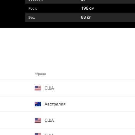
196 см
Рост:
88 кг
Вес:
страна
США
Австралия
США