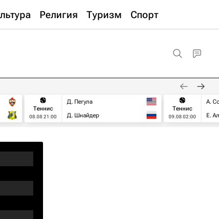
льтура
Религия
Туризм
Спорт
Д. Пегула
А. С
Теннис
Теннис
Д. Шнайдер
Е. А
08.08 21:00
09.08 02:00