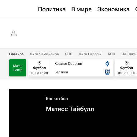
Политика
В мире
Экономика
Главное
Лига Чемпионов
РПЛ
Лига Европы
АПЛ
Ла Лига
Крылья Советов
Матч-
Футбол
Футбол
центр
Балтика
08.08 15:30
08.08 18:00
Баскетбол
Матисс Тайбулл