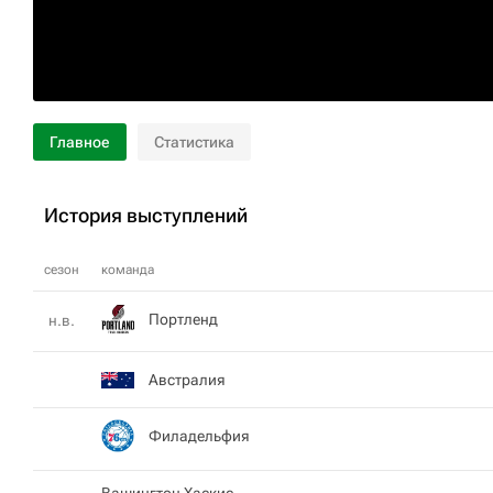
Главное
Статистика
История выступлений
сезон
команда
Портленд
н.в.
Австралия
Филадельфия