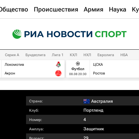
Общество
Происшествия
Армия
Наука
Ку
Серия А
Бундеслига
Лига 1
КХЛ
НХЛ
Евролига
НБА
Локомотив
ЦСКА
Футбол
Акрон
Ростов
08.08 20:30
Австралия
Страна:
Портленд
Клуб:
4
Номер:
Защитник
Амплуа:
29
Возраст: