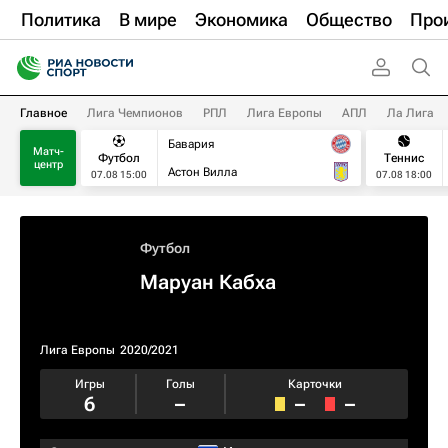
Политика
В мире
Экономика
Общество
Про
Главное
Лига Чемпионов
РПЛ
Лига Европы
АПЛ
Ла Лига
Бавария
Матч-
Футбол
Теннис
центр
Астон Вилла
07.08 15:00
07.08 18:00
Футбол
Маруан Кабха
Лига Европы
2020/2021
Игры
Голы
Карточки
6
–
–
–