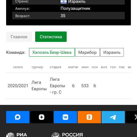
Израиль
Страна:
Полузащитник
Амплуа:
35
Возраст:
Главное
Статистика
Команда:
Хапоэль Беэр-Шева
Марибор
Израиль
сезон
турнир
стадия
матчи
мин
осн
внз
гол
пас
жк
к
Лига
Лига
2020/2021
Европы
6
533
6
Европы
- гр. C