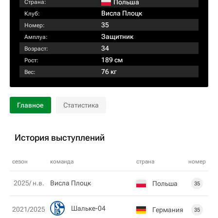
Польша
Страна:
Висла Плоцк
Клуб:
35
Номер:
Защитник
Амплуа:
34
Возраст:
189 см
Рост:
76 кг
Вес:
Главное
Статистика
История выступлений
сезон
команда
страна
номер
2025/ н.в.
Висла Плоцк
Польша
35
Шальке-04
2021/2025
Германия
35