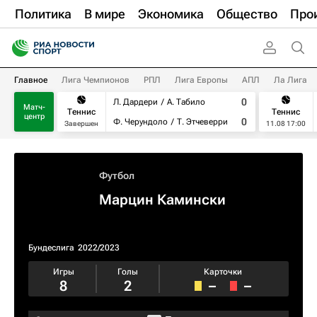
Политика
В мире
Экономика
Общество
Про
Главное
Лига Чемпионов
РПЛ
Лига Европы
АПЛ
Ла Лига
0
Л. Дардери
А. Табило
Матч-
Теннис
Теннис
центр
0
Ф. Черундоло
Т. Этчеверри
Завершен
11.08 17:00
Футбол
Марцин Камински
Бундеслига
2022/2023
Игры
Голы
Карточки
8
2
–
–