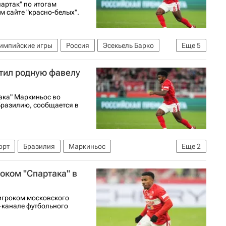
артак" по итогам
м сайте "красно-белых".
импийские игры
Россия
Эсекьель Барко
Еще
5
артак Москва
тил родную фавелу
олу)
Кубок России по футболу
ака" Маркиньос во
Бразилию, сообщается в
орт
Бразилия
Маркиньос
Еще
2
оком "Спартака" в
игроком московского
m-канале футбольного