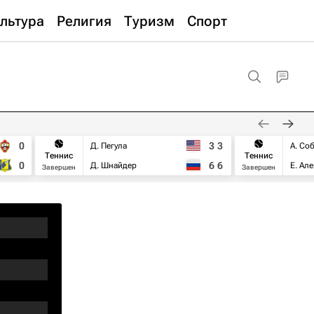
льтура
Религия
Туризм
Спорт
0
3
3
Д. Пегула
А. Со
Теннис
Теннис
0
6
6
Д. Шнайдер
Е. Ал
Завершен
Завершен