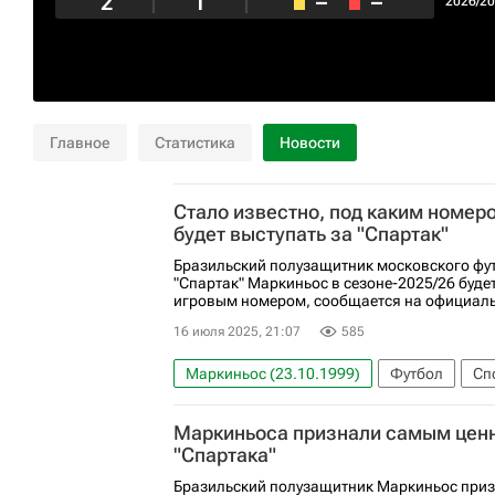
2
1
–
–
2026/2
Главное
Статистика
Новости
Стало известно, под каким номе
будет выступать за "Спартак"
Бразильский полузащитник московского фу
"Спартак" Маркиньос в сезоне-2025/26 буде
игровым номером, сообщается на официальн
16 июля 2025, 21:07
585
Маркиньос (23.10.1999)
Футбол
Сп
РПЛ 2026-2027 (Чемпионат России по футб
Маркиньоса признали самым цен
"Спартака"
Бразильский полузащитник Маркиньос при