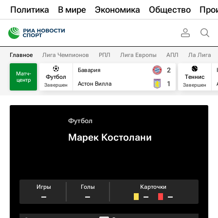
Политика
В мире
Экономика
Общество
Про
Главное
Лига Чемпионов
РПЛ
Лига Европы
АПЛ
Ла Лига
2
Бавария
Матч-
Футбол
Теннис
центр
1
Астон Вилла
Завершен
Завершен
Футбол
Марек Костолани
Игры
Голы
Карточки
–
–
–
–