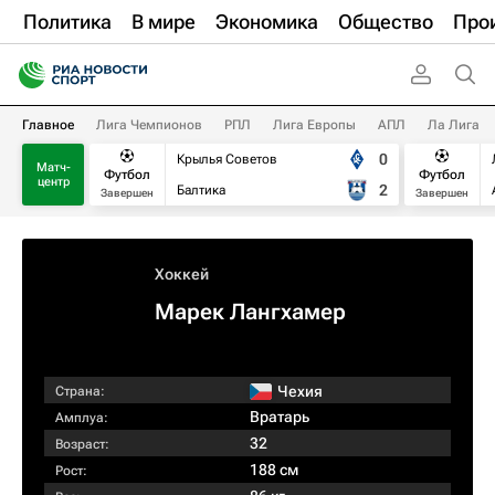
Политика
В мире
Экономика
Общество
Про
Главное
Лига Чемпионов
РПЛ
Лига Европы
АПЛ
Ла Лига
0
Крылья Советов
Матч-
Футбол
Футбол
центр
2
Балтика
Завершен
Завершен
Хоккей
Марек Лангхамер
Чехия
Страна:
Вратарь
Амплуа:
32
Возраст:
188 см
Рост: