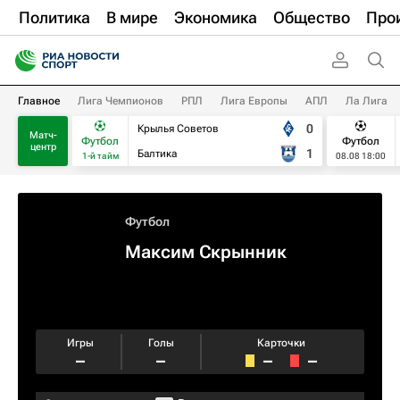
Политика
В мире
Экономика
Общество
Про
Главное
Лига Чемпионов
РПЛ
Лига Европы
АПЛ
Ла Лига
0
Крылья Советов
Матч-
Футбол
Футбол
центр
1
Балтика
1-й тайм
08.08 18:00
Футбол
Максим Скрынник
Игры
Голы
Карточки
–
–
–
–