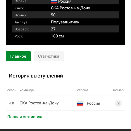
Россия
Страна:
СКА Ростов-на-Дону
Клуб:
50
Номер:
Полузащитник
Амплуа:
27
Возраст:
180 см
Рост:
Главное
Статистика
История выступлений
сезон
команда
страна
номер
н.в.
СКА Ростов-на-Дону
Россия
50
Полная статистика