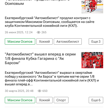
Джесси Блэкер
Металлург (Магнитогорск)
Осиповым
Автомобилист
Северсталь
КХЛ 2025-2026
Анонсы и трансляции матчей
Екатеринбургский "Автомобилист" продлил контракт с
защитником Максимом Осиповым, сообщается на сайте
клуба Континентальной хоккейной лиги (КХЛ).
26 июня 2025, 12:24
265
Максим Осипов
Хоккей
Автомобилист
Еще
3
Торпедо
КХЛ 2025-2026
"Автомобилист" вышел вперед в серии
Локомотив (Ярославль)
1/8 финала Кубка Гагарина с "Ак
Барсом"
Екатеринбургский "Автомобилист" вырвал в овертайме
победу у казанского "Ак Барса" в третьем матче серии 1/8
финала плей-офф Континентальной хоккейной лиги (КХЛ) и
вышел вперед в...
30 марта 2025, 20:48
650
Максим Осипов
Хоккей
Спорт
Еще
6
Сергей Зборовский
Степан Хрипунов