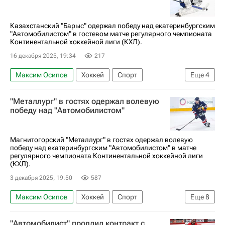
КХЛ 2025-2026
Казахстанский "Барыс" одержал победу над екатеринбургским
"Автомобилистом" в гостевом матче регулярного чемпионата
Континентальной хоккейной лиги (КХЛ).
16 декабря 2025, 19:34
217
Максим Осипов
Хоккей
Спорт
Еще
4
Макс Уиллман
Барыс
Автомобилист
"Металлург" в гостях одержал волевую
КХЛ 2025-2026
победу над "Автомобилистом"
Магнитогорский "Металлург" в гостях одержал волевую
победу над екатеринбургским "Автомобилистом" в матче
регулярного чемпионата Континентальной хоккейной лиги
(КХЛ).
3 декабря 2025, 19:50
587
Максим Осипов
Хоккей
Спорт
Еще
8
Екатеринбург
Никита Михайлис
"Автомобилист" продлил контракт с