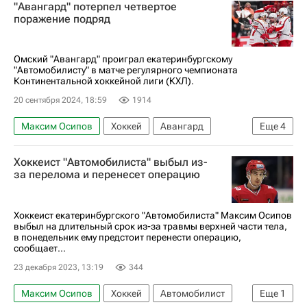
"Авангард" потерпел четвертое
поражение подряд
Омский "Авангард" проиграл екатеринбургскому
"Автомобилисту" в матче регулярного чемпионата
Континентальной хоккейной лиги (КХЛ).
20 сентября 2024, 18:59
1914
Максим Осипов
Хоккей
Авангард
Еще
4
Автомобилист
Спорт
КХЛ 2025-2026
Хоккеист "Автомобилиста" выбыл из-
Брендэн Лайпсик
за перелома и перенесет операцию
Хоккеист екатеринбургского "Автомобилиста" Максим Осипов
выбыл на длительный срок из-за травмы верхней части тела,
в понедельник ему предстоит перенести операцию,
сообщает...
23 декабря 2023, 13:19
344
Максим Осипов
Хоккей
Автомобилист
Еще
1