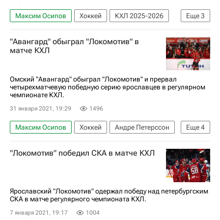
Максим Осипов
Хоккей
КХЛ 2025-2026
Еще
3
Салават Юлаев
Денис Алексеев
"Авангард" обыграл "Локомотив" в
Родион Амиров
матче КХЛ
Омский "Авангард" обыграл "Локомотив" и прервал
четырехматчевую победную серию ярославцев в регулярном
чемпионате КХЛ.
31 января 2021, 19:29
1496
Максим Осипов
Хоккей
Андре Петерссон
Еще
4
КХЛ 2025-2026
Локомотив (Ярославль)
"Локомотив" победил СКА в матче КХЛ
Авангард
Алексей Потапов
Ярославский "Локомотив" одержал победу над петербургским
СКА в матче регулярного чемпионата КХЛ.
7 января 2021, 19:17
1004