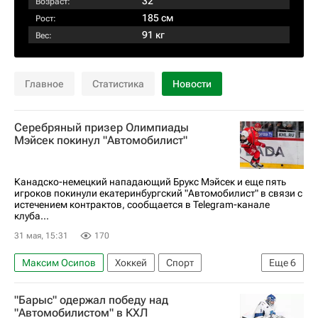
32
Возраст:
185 см
Рост:
91 кг
Вес:
Главное
Статистика
Новости
Серебряный призер Олимпиады
Мэйсек покинул "Автомобилист"
Канадско-немецкий нападающий Брукс Мэйсек и еще пять
игроков покинули екатеринбургский "Автомобилист" в связи с
истечением контрактов, сообщается в Telegram-канале
клуба...
31 мая, 15:31
170
Максим Осипов
Хоккей
Спорт
Еще
6
Германия
Канада
Брукс Мэйсек
"Барыс" одержал победу над
Алексей Бывальцев
Автомобилист
"Автомобилистом" в КХЛ