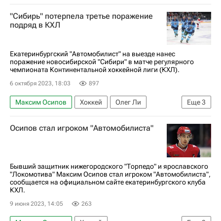
КХЛ 2025-2026
"Сибирь" потерпела третье поражение
подряд в КХЛ
Екатеринбургский "Автомобилист" на выезде нанес
поражение новосибирской "Сибири" в матче регулярного
чемпионата Континентальной хоккейной лиги (КХЛ).
6 октября 2023, 18:03
897
Максим Осипов
Хоккей
Олег Ли
Еще
3
Сибирь
Автомобилист
Осипов стал игроком "Автомобилиста"
Регулярный чемпионат КХЛ
Бывший защитник нижегородского "Торпедо" и ярославского
"Локомотива" Максим Осипов стал игроком "Автомобилиста",
сообщается на официальном сайте екатеринбургского клуба
КХЛ.
9 июня 2023, 14:05
263