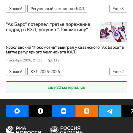
Хоккей
Регулярный чемпионат КХЛ
Еще
3
КХЛ 2025-2026
Локомотив (Ярославль)
"Ак Барс" потерпел третье поражение
Йокерит
подряд в КХЛ, уступив "Локомотиву"
Ярославский "Локомотив" выиграл у казанского "Ак Барса" в
матче регулярного чемпионата КХЛ.
1 октября 2020, 21:33
119
Хоккей
КХЛ 2025-2026
Еще
2
Локомотив (Ярославль)
Ак Барс
Еще 20 материалов