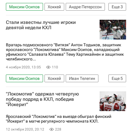
Максим Осипов
Хоккей
Андре Петерссон
Еще
3
Локомотив (Ярославль)
Стали известны лучшие игроки
СКА (Санкт-Петербург)
Павел Красковский
девятой недели КХЛ
Вратарь подмосковного "Витязя" Антон Тодыков, защитник
ярославского "Локомотива" Максим Осипов, нападающий
уфимского "Салавата Юлаева" Тему Хартикайнен и защитник
челябинского...
4 ноября 2020, 13:05
110
Максим Осипов
Хоккей
Иван Телегин
Еще
5
КХЛ 2025-2026
Амур
ХК Динамо (Москва)
"Локомотив" одержал четвертую
Трактор
Тему Хартикайнен
победу подряд в КХЛ, победив
"Йокерит"
Ярославский "Локомотив" на выезде обыграл финский
"Йокерит" в матче регулярного чемпионата КХЛ.
12 октября 2020, 20:12
228