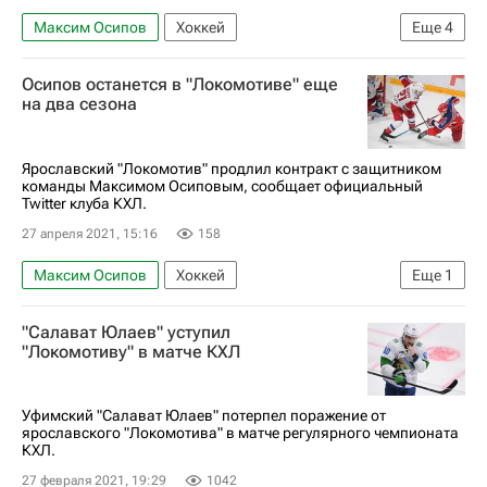
Максим Осипов
Хоккей
Еще
4
Локомотив (Ярославль)
ЦСКА
Осипов останется в "Локомотиве" еще
Денис Алексеев
Артур Каюмов
на два сезона
Ярославский "Локомотив" продлил контракт с защитником
команды Максимом Осиповым, сообщает официальный
Twitter клуба КХЛ.
27 апреля 2021, 15:16
158
Максим Осипов
Хоккей
Еще
1
Локомотив (Ярославль)
"Салават Юлаев" уступил
"Локомотиву" в матче КХЛ
Уфимский "Салават Юлаев" потерпел поражение от
ярославского "Локомотива" в матче регулярного чемпионата
КХЛ.
27 февраля 2021, 19:29
1042