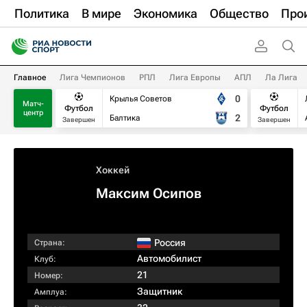
Политика
В мире
Экономика
Общество
Про
Главное
Лига Чемпионов
РПЛ
Лига Европы
АПЛ
Ла Лига
0
Крылья Советов
Матч-
Футбол
Футбол
центр
2
Балтика
Завершен
Завершен
Хоккей
Максим Осипов
Россия
Страна:
Автомобилист
Клуб:
21
Номер:
Защитник
Амплуа: