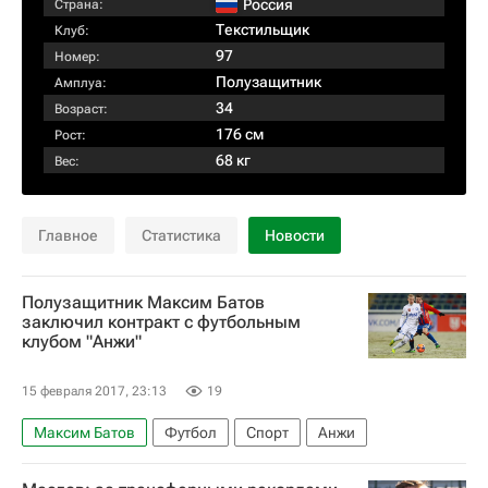
Россия
Страна:
Текстильщик
Клуб:
97
Номер:
Полузащитник
Амплуа:
34
Возраст:
176 см
Рост:
68 кг
Вес:
Главное
Статистика
Новости
Полузащитник Максим Батов
заключил контракт с футбольным
клубом "Анжи"
15 февраля 2017, 23:13
19
Максим Батов
Футбол
Спорт
Анжи