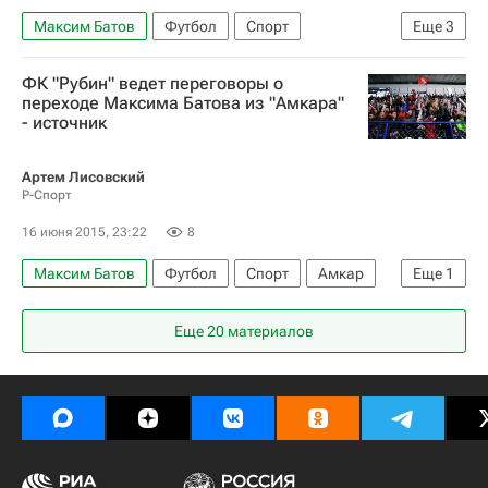
Максим Батов
Футбол
Спорт
Еще
3
Гаджи Гаджиев
ФК "Рубин" ведет переговоры о
РПЛ 2026-2027 (Чемпионат России по футболу)
переходе Максима Батова из "Амкара"
- источник
Амкар
Артем Лисовский
Р-Спорт
16 июня 2015, 23:22
8
Максим Батов
Футбол
Спорт
Амкар
Еще
1
Рубин
Еще 20 материалов