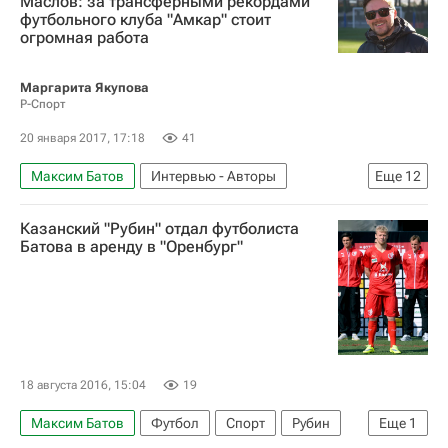
Маслов: за трансферными рекордами
футбольного клуба "Амкар" стоит
огромная работа
Маргарита Якупова
Р-Спорт
20 января 2017, 17:18
41
Максим Батов
Интервью - Авторы
Еще
12
Аналитика
Футбол
Спорт
Казанский "Рубин" отдал футболиста
Гаджи Гаджиев
Денис Маслов
Батова в аренду в "Оренбург"
РПЛ 2026-2027 (Чемпионат России по футболу)
Спартак Москва
Амкар
Георгий Джикия
Илья Максимов
Богдан Бутко
Изунна Узочукву
18 августа 2016, 15:04
19
Максим Батов
Футбол
Спорт
Рубин
Еще
1