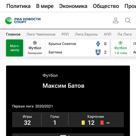
Политика
В мире
Экономика
Общество
Про
Главное
Лига Чемпионов
РПЛ
Лига Европы
АПЛ
Ла Лига
0
Крылья Советов
Л
Матч-
Футбол
Футбол
центр
2
Балтика
А
Завершен
1-й тайм
Футбол
Максим Батов
Первая лига
2020/2021
Игры
Голы
Карточки
32
1
12
–