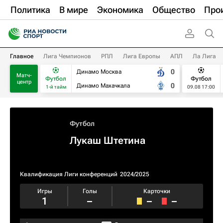
Политика
В мире
Экономика
Общество
Про
Главное
Лига Чемпионов
РПЛ
Лига Европы
АПЛ
Ла Лига
0
Динамо Москва
Матч-
Футбол
Футбол
центр
0
Динамо Махачкала
1-й тайм
09.08 17:00
Футбол
Лукаш Штетина
Квалификация Лиги конференций
2024/2025
Игры
Голы
Карточки
1
–
–
–