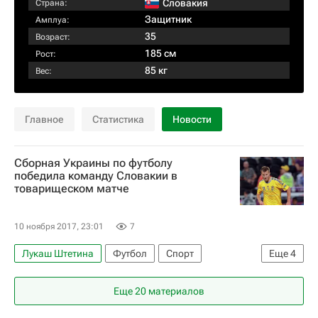
Словакия
Страна:
Защитник
Амплуа:
35
Возраст:
185 см
Рост:
85 кг
Вес:
Главное
Статистика
Новости
Сборная Украины по футболу
победила команду Словакии в
товарищеском матче
10 ноября 2017, 23:01
7
Лукаш Штетина
Футбол
Спорт
Еще
4
Украина
Словакия
Евгений Коноплянка
Еще 20 материалов
Андрей Ярмоленко