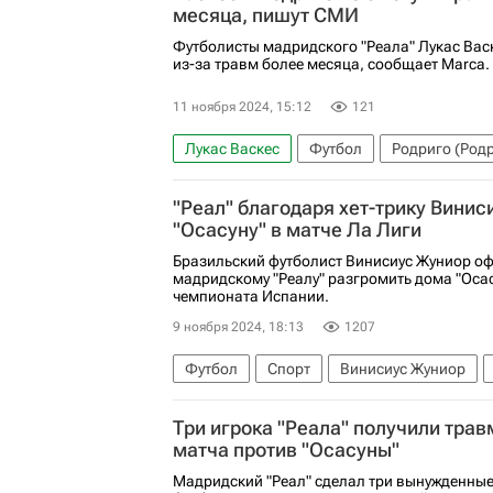
месяца, пишут СМИ
Футболисты мадридского "Реала" Лукас Васк
из-за травм более месяца, сообщает Marca.
11 ноября 2024, 15:12
121
Лукас Васкес
Футбол
Родриго (Род
Чемпионат Испании по футболу
"Реал" благодаря хет-трику Вини
"Осасуну" в матче Ла Лиги
Бразильский футболист Винисиус Жуниор оф
мадридскому "Реалу" разгромить дома "Осасу
чемпионата Испании.
9 ноября 2024, 18:13
1207
Футбол
Спорт
Винисиус Жуниор
Чемпионат Испании по футболу
Три игрока "Реала" получили тра
матча против "Осасуны"
Мадридский "Реал" сделал три вынужденные