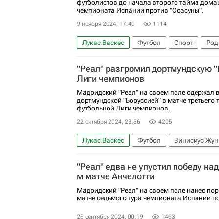
футболистов до начала второго тайма домаш
чемпионата Испании против "Осасуны".
9 ноября 2024, 17:40
1114
Лукас Васкес
Футбол
Спорт
Род
Реал Мадрид
Осасуна
Чемпионат И
"Реал" разгромил дортмундскую "
Лиги чемпионов
Мадридский "Реал" на своем поле одержал 
дортмундской "Боруссией" в матче третьего 
футбольной Лиги чемпионов.
22 октября 2024, 23:56
4205
Лукас Васкес
Футбол
Винисиус Жун
Спорт
Реал Мадрид
Лига чемпионо
"Реал" едва не упустил победу над
м матче Анчелотти
Мадридский "Реал" на своем поле нанес пор
матче седьмого тура чемпионата Испании по
25 сентября 2024, 00:19
1463