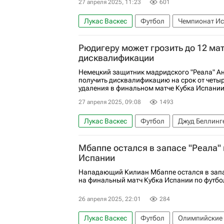
27 апреля 2025, 11:23
601
Лукас Васкес
Футбол
Чемпионат Ис
Антонио Рюдигер
Карло Анчелотти
Рюдигеру может грозить до 12 ма
дисквалификации
Немецкий защитник мадридского "Реала" А
получить дисквалификацию на срок от четыр
удаления в финальном матче Кубка Испании 
27 апреля 2025, 09:08
1493
Лукас Васкес
Футбол
Джуд Беллинг
Реал Мадрид
Чемпионат Испании по ф
Мбаппе остался в запасе "Реала"
Испании
Нападающий Килиан Мбаппе остался в запа
на финальный матч Кубка Испании по футбо
26 апреля 2025, 22:01
284
Лукас Васкес
Футбол
Олимпийские