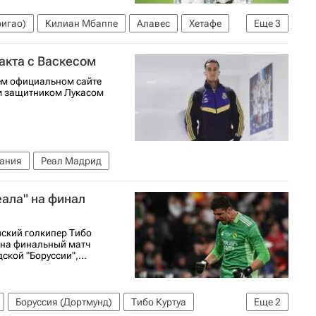
ригао)
Килиан Мбаппе
Алавес
Хетафе
Еще
3
футболу
Спорт
акта с Васкесом
ем официальном сайте
им защитником Лукасом
ания
Реал Мадрид
еала" на финал
йский голкипер Тибо
" на финальный матч
кой "Боруссии",...
Боруссия (Дортмунд)
Тибо Куртуа
Еще
2