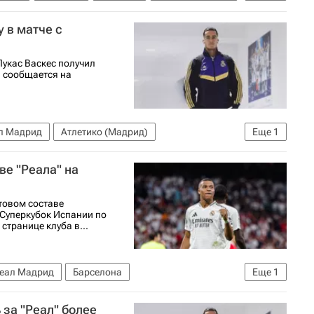
ид
Кубок Испании
 в матче с
Лукас Васкес получил
, сообщается на
л Мадрид
Атлетико (Мадрид)
Еще
1
ве "Реала" на
товом составе
 Суперкубок Испании по
странице клуба в...
еал Мадрид
Барселона
Еще
1
 за "Реал" более