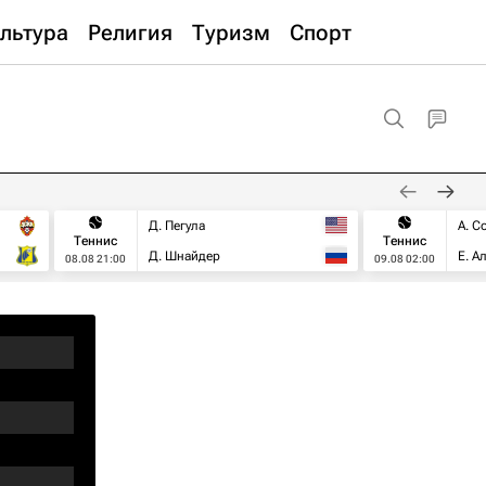
льтура
Религия
Туризм
Спорт
Д. Пегула
А. С
Теннис
Теннис
Д. Шнайдер
Е. А
08.08 21:00
09.08 02:00