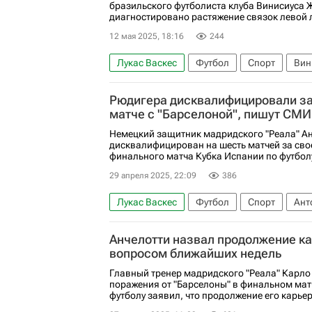
бразильского футболиста клуба Винисиуса 
диагностировано растяжение связок левой 
12 мая 2025, 18:16
244
Лукас Васкес
Футбол
Спорт
Вин
Чемпионат Испании по футболу
Рюдигера дисквалифицировали за
матче с "Барселоной", пишут СМИ
Немецкий защитник мадридского "Реала" А
дисквалифицирован на шесть матчей за сво
финального матча Кубка Испании по футболу
29 апреля 2025, 22:09
386
Лукас Васкес
Футбол
Спорт
Ант
Реал Мадрид
Барселона
Кубок Исп
Анчелотти назвал продолжение ка
вопросом ближайших недель
Главный тренер мадридского "Реала" Карло
поражения от "Барселоны" в финальном мат
футболу заявил, что продолжение его карьер