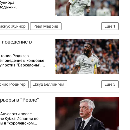
Жуниора
лодыжки.
исиус Жуниор
Реал Мадрид
Еще
1
 поведение в
нтонио Рюдигер
е поведение в концовке
 против "Барселоны",...
онио Рюдигер
Джуд Беллингем
Еще
3
ании
рьеры в "Реале"
 Анчелотти после
че Кубка Испании по
ы в "королевском...