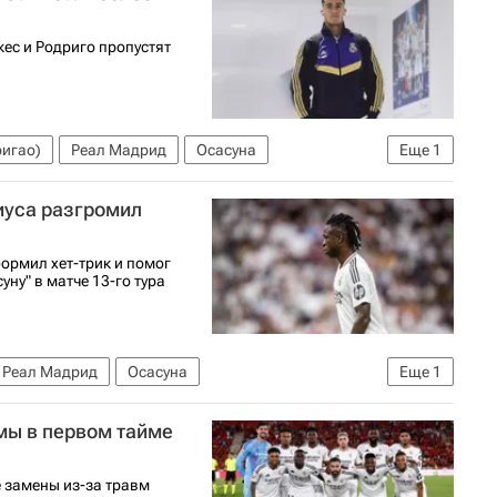
ес и Родриго пропустят
ригао)
Реал Мадрид
Осасуна
Еще
1
сиуса разгромил
ормил хет-трик и помог
ну" в матче 13-го тура
Реал Мадрид
Осасуна
Еще
1
вмы в первом тайме
 замены из-за травм