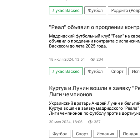
Лукас Васкес
Футбол
Родриго (Род
Реал Сосьедад
Чемпионат Испании по 
"Реал" объявил о продлении контр
Мадридский футбольный клуб "Реал" на сво
объявил о продлении контракта с испанск
Васкесом до лета 2025 года.
18 июля 2024, 13:51
234
Лукас Васкес
Футбол
Спорт
Исп
Куртуа и Лунин вошли в заявку "Р
Лиги чемпионов
Украинский вратарь Андрей Лунин и бельги
Куртуа вошли в заявку мадридского "Реала
Лиги чемпионов по футболу против дортмундс
30 мая 2024, 18:06
387
Футбол
Спорт
Испания
Лондон