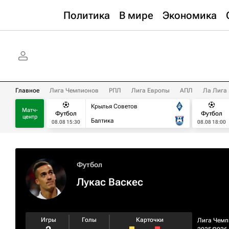
Политика
В мире
Экономика
Главное
Лига Чемпионов
РПЛ
Лига Европы
АПЛ
Ла Лига
Крылья Советов
Матч-
Футбол
Футбол
центр
Балтика
08.08 15:30
08.08 18:00
Футбол
Лукас Васкес
Игры
Голы
Карточки
Лига Чемп