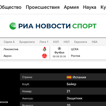
Общество
Происшествия
Армия
Наука
Ку
Серия А
Бундеслига
Лига 1
КХЛ
НХЛ
Евролига
НБА
Локомотив
ЦСКА
Футбол
Акрон
Ростов
08.08 20:30
Испания
Страна:
Байер
Клуб:
21
Номер:
Защитник
Амплуа:
ионов
35
Возраст: