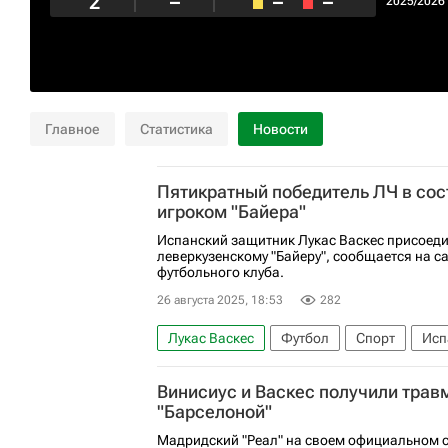
2
–
–
–
2025/2026
Главное
Статистика
Новости
Пятикратный победитель ЛЧ в сос
игроком "Байера"
Испанский защитник Лукас Васкес присоеди
леверкузенскому "Байеру", сообщается на с
футбольного клуба.
26 августа 2025, 18:53
282
Лукас Васкес
Футбол
Спорт
Исп
Лига чемпионов УЕФА 2026-2027
Винисиус и Васкес получили трав
"Барселоной"
Мадридский "Реал" на своем официальном са