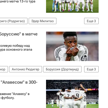
него матча 13-го тура
риго (Родригао)
Эдер Милитао
Еще
3
спании по футболу
Боруссию" в матче
волевую победу над
тура основного этапа
иор
Антонио Рюдигер
Боруссия (Дортмунд)
Еще
3
в УЕФА 2026-2027
 "Алавесом" в 300-
ажение "Алавесу" в
 футболу.