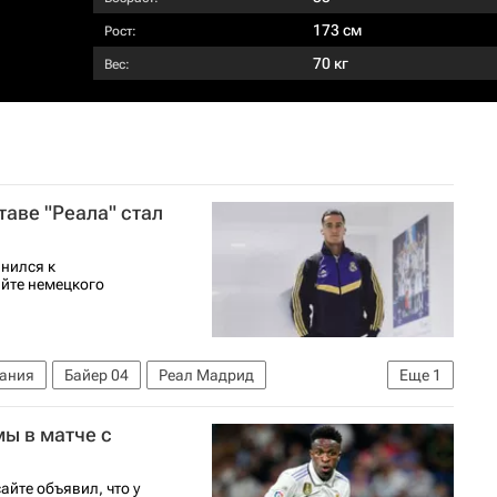
173 см
Рост:
70 кг
Вес:
таве "Реала" стал
нился к
айте немецкого
ания
Байер 04
Реал Мадрид
Еще
1
мы в матче с
йте объявил, что у