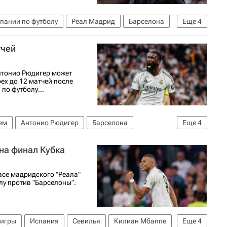
пании по футболу
Реал Мадрид
Барселона
Еще
4
Испания
Спорт
тчей
нтонио Рюдигер может
ех до 12 матчей после
по футболу...
ем
Антонио Рюдигер
Барселона
Еще
4
утболу
Испания
Спорт
 на финал Кубка
се мадридского "Реала"
лу против "Барселоны".
 игры
Испания
Севилья
Килиан Мбаппе
Еще
4