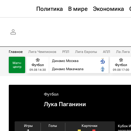
Политика
В мире
Экономика
Главное
Лига Чемпионов
РПЛ
Лига Европы
АПЛ
Ла Лига
Динамо Москва
Матч-
Футбол
Футбол
центр
Динамо Махачкала
09.08 14:30
09.08 17:00
Футбол
Лука Паганини
Игры
Голы
Карточки
Кубок 