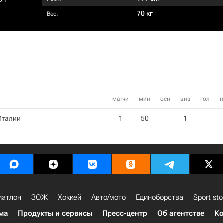
021
70 кг
Вес:
матчи
мин
осн
внз
гол
п
Италии
1
50
1
иатлон
ЗОЖ
Хоккей
Авто/мото
Единоборства
Sport sto
ма
Продукты и сервисы
Пресс-центр
Об агентстве
Ко