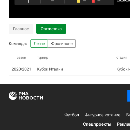
1
–
–
–
2020/2
Главное
Статистика
Команда:
Лечче
Фрозиноне
сезон
турнир
стадия
2020/2021
Кубок Италии
Кубок 
Футбол
Фигурное катание
Б
Спецпроекты
Рекла