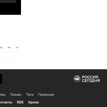
ас
жк
кк
ries
Теннис
Теги
Полезное
нтакты
RSS
Архив