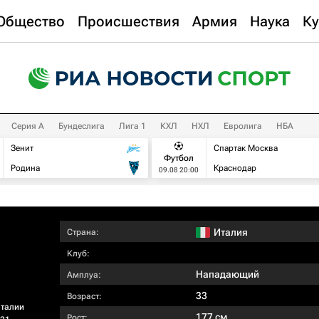
Общество
Происшествия
Армия
Наука
Ку
Серия А
Бундеслига
Лига 1
КХЛ
НХЛ
Евролига
НБА
Зенит
Спартак Москва
Футбол
Родина
Краснодар
09.08 20:00
Италия
Страна:
Клуб:
Нападающий
Амплуа:
33
Возраст:
Италии
177 см
Рост: