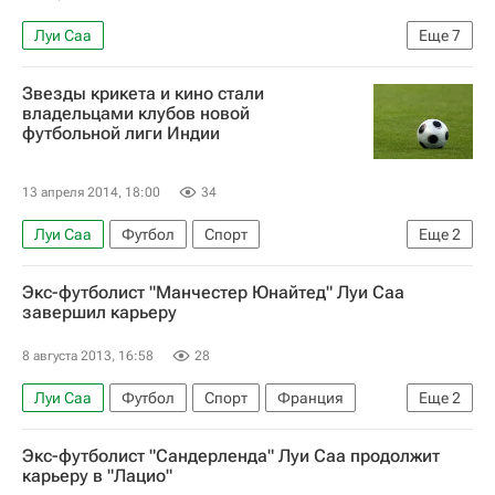
Луи Саа
Еще
7
Светская жизнь - Новости - Sport Stories
Звезды крикета и кино стали
Новости - Sport Stories
Бундеслига
владельцами клубов новой
футбольной лиги Индии
Гамбург
Арсенал (Лондон)
Бакари Санья
Йоан Джуру
13 апреля 2014, 18:00
34
Луи Саа
Футбол
Спорт
Еще
2
Атлетико (Мадрид)
Эрнан Креспо
Экс-футболист "Манчестер Юнайтед" Луи Саа
завершил карьеру
8 августа 2013, 16:58
28
Луи Саа
Футбол
Спорт
Франция
Еще
2
Лацио
Манчестер Юнайтед
Экс-футболист "Сандерленда" Луи Саа продолжит
карьеру в "Лацио"