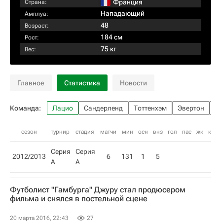
Франция
Страна:
Нападающий
Амплуа:
48
Возраст:
184 см
Рост:
75 кг
Вес:
Главное
Статистика
Новости
Команда:
Лацио
Сандерленд
Тоттенхэм
Эвертон
М
сезон
турнир
стадия
матчи
мин
осн
внз
гол
пас
жк
кк
Серия
Серия
2012/2013
6
131
1
5
А
А
Футболист "Гамбурга" Джуру стал продюсером
фильма и снялся в постельной сцене
20 марта 2016, 22:43
27