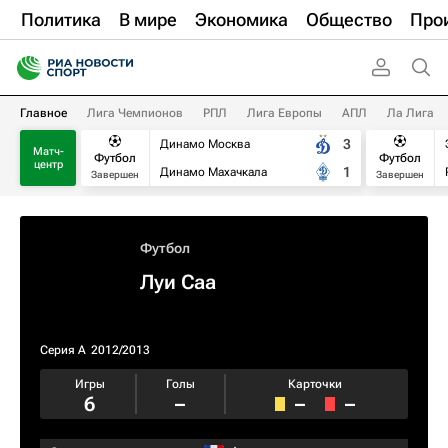
Политика
В мире
Экономика
Общество
Про
Главное
Лига Чемпионов
РПЛ
Лига Европы
АПЛ
Ла Лига
3
Динамо Москва
Матч-
Футбол
Футбол
центр
1
Динамо Махачкала
Завершен
Завершен
Футбол
Луи Саа
Серия А
2012/2013
Игры
Голы
Карточки
6
–
–
–