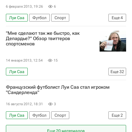
6 февраля 2013, 19:26
6
Луи Саа
Футбол
Спорт
Еще
4
Серия А 2026-2027 (Чемпионат Италии по футболу)
"Мне сделают так же быстро, как
АПЛ 2026-2027 (Чемпионат Англии по футболу)
Депардье?" Обзор твиттеров
спортсменов
Лацио
Сандерленд
14 января 2013, 12:54
15
Луи Саа
Еще
32
Блог обзоров твиттеров спортсменов - Блоги
Французский футболист Луи Саа стал игроком
Футбол
Спорт
Блоги
Биатлон
"Сандерленда"
Вокруг спорта
Руслан Нигматуллин
16 августа 2012, 18:31
3
Евгений Кафельников
Луи Саа
Футбол
Спорт
Еще
2
Кубок мира по биатлону
Барселона
Зенит
АПЛ 2026-2027 (Чемпионат Англии по футболу)
Елена Веснина
Светлана Кузнецова
Еще 20 материалов