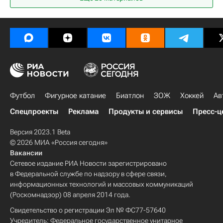
Сандерленд
Максим Ковтун
Светлана Абросимова
Алёна Леонова
Татьяна Кошелева
Александра Костенюк
Антон Ходырев
Вячеслав Кротов
Максим Калиниченко
Тарас Бурлак
Лукас Подольски
Лионель Месси
Андрес Иньеста
Футбол
Фигурное катание
Биатлон
ЗОЖ
Хоккей
Ав
Роман Широков
Вячеслав Малафеев
Спецпроекты
Реклама
Продукты и сервисы
Пресс-ц
Доменико Кришито
Найджел де Йонг
Анатолий Тимощук
Рио Фердинанд
Версия 2023.1 Beta
© 2026 МИА «Россия сегодня»
Сборная России по футболу
Вакансии
Сетевое издание РИА Новости зарегистрировано
в Федеральной службе по надзору в сфере связи,
информационных технологий и массовых коммуникаций
(Роскомнадзор) 08 апреля 2014 года.
Свидетельство о регистрации Эл № ФС77-57640
Учредитель: Федеральное государственное унитарное