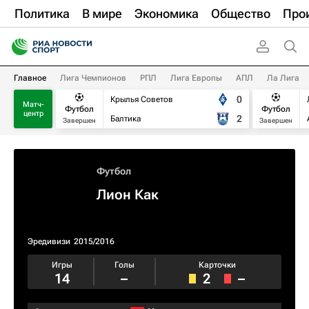
Политика
В мире
Экономика
Общество
Про
Главное
Лига Чемпионов
РПЛ
Лига Европы
АПЛ
Ла Лига
0
Крылья Советов
Матч-
Футбол
Футбол
центр
2
Балтика
Завершен
Завершен
Футбол
Лион Как
Эредивизи
2015/2016
Игры
Голы
Карточки
14
–
2
–