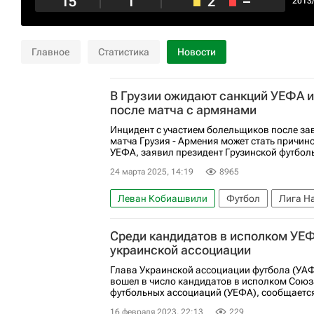
15
1
2
–
2013
Главное
Статистика
Новости
В Грузии ожидают санкций УЕФА и
после матча с армянами
Инцидент с участием болельщиков после з
матча Грузия - Армения может стать причин
УЕФА, заявил президент Грузинской футбол
24 марта 2025, 14:19
8965
Леван Кобиашвили
Футбол
Лига Н
Среди кандидатов в исполком УЕФ
украинской ассоциации
Глава Украинской ассоциации футбола (УА
вошел в число кандидатов в исполком Союз
футбольных ассоциаций (УЕФА), сообщается
16 февраля 2023, 22:13
229