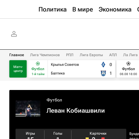
Политика
В мире
Экономика
Главное
Лига Чемпионов
РПЛ
Лига Европы
АПЛ
Ла Лига
0
Крылья Советов
Матч-
Футбол
Футбол
центр
1
Балтика
1-й тайм
08.08 18:00
Футбол
Леван Кобиашвили
Игры
Голы
Карточки
Бунд