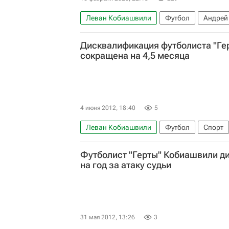
Леван Кобиашвили
Футбол
Андрей
Союз европейских футбольных ассоциаци
Дисквалификация футболиста "Ге
сокращена на 4,5 месяца
4 июня 2012, 18:40
5
Леван Кобиашвили
Футбол
Спорт
Футболист "Герты" Кобиашвили д
на год за атаку судьи
31 мая 2012, 13:26
3