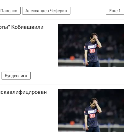
 Павелко
Александер Чеферин
Еще
1
й (УЕФА)
рты" Кобиашвили
Бундеслига
исквалифицирован