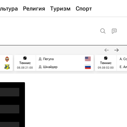
льтура
Религия
Туризм
Спорт
Д. Пегула
А. С
Теннис
Теннис
Д. Шнайдер
Е. А
08.08 21:00
09.08 02:00