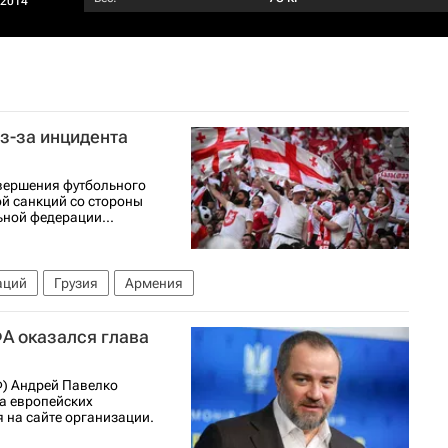
/2014
з-за инцидента
авершения футбольного
ой санкций со стороны
ьной федерации...
аций
Грузия
Армения
А оказался глава
Ф) Андрей Павелко
а европейских
 на сайте организации.