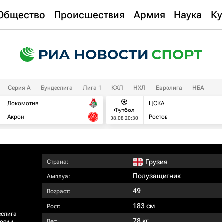
Общество
Происшествия
Армия
Наука
Ку
Серия А
Бундеслига
Лига 1
КХЛ
НХЛ
Евролига
НБА
Локомотив
ЦСКА
Футбол
Акрон
Ростов
08.08 20:30
Грузия
Страна:
Полузащитник
Амплуа:
49
Возраст:
183 см
Рост:
еслига
78 кг
Вес: