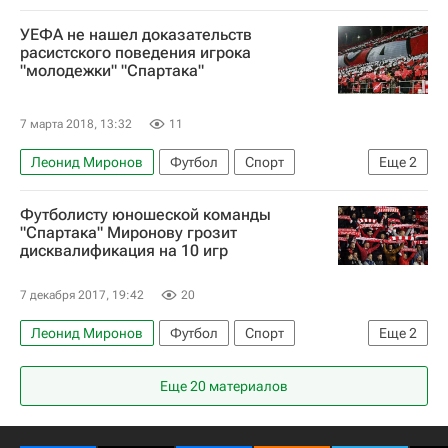
УЕФА не нашел доказательств
расистского поведения игрока
"молодежки" "Спартака"
7 марта 2018, 13:32
11
Леонид Миронов
Футбол
Спорт
Еще
2
Союз европейских футбольных ассоциаций (УЕФА)
Футболисту юношеской команды
Спартак (Москва) (мол.)
"Спартака" Миронову грозит
дисквалификация на 10 игр
7 декабря 2017, 19:42
20
Леонид Миронов
Футбол
Спорт
Еще
2
Спартак (Москва) (мол.)
Ливерпуль
Еще 20 материалов