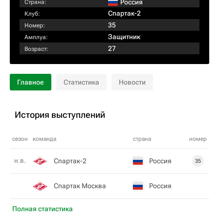
Россия
Страна:
Спартак-2
Клуб:
35
Номер:
Защитник
Амплуа:
27
Возраст:
Главное
Статистика
Новости
История выступлений
сезон
команда
страна
номер
н.в.
Спартак-2
Россия
35
Спартак Москва
Россия
Полная статистика