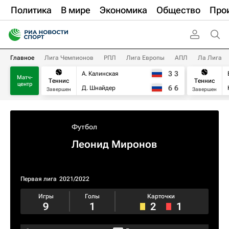
Политика
В мире
Экономика
Общество
Про
Главное
Лига Чемпионов
РПЛ
Лига Европы
АПЛ
Ла Лига
3
3
А. Калинская
Матч-
Теннис
Теннис
центр
6
6
Д. Шнайдер
Завершен
Завершен
Футбол
Леонид Миронов
Первая лига
2021/2022
Игры
Голы
Карточки
9
1
2
1