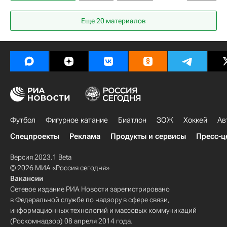
Лорьян
Пари Сен-Жермен (ПСЖ)
Еще 20 материалов
Терем Моффи
Футбол
Фигурное катание
Биатлон
ЗОЖ
Хоккей
Ав
Спецпроекты
Реклама
Продукты и сервисы
Пресс-ц
Версия 2023.1 Beta
© 2026 МИА «Россия сегодня»
Вакансии
Сетевое издание РИА Новости зарегистрировано
в Федеральной службе по надзору в сфере связи,
информационных технологий и массовых коммуникаций
(Роскомнадзор) 08 апреля 2014 года.