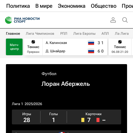
Политика
В мире
Экономика
Общество
Про
Главное
Лига Чемпионов
РПЛ
Лига Европы
АПЛ
Ла Лига
3
1
А. Калинская
Матч-
Теннис
Теннис
центр
6
0
Д. Шнайдер
Прерван
06.08 21:20
Футбол
Лоран Абержель
Лига 1
2025/2026
Игры
Голы
Карточки
28
1
7
–