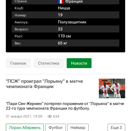
Франция
Страна:
Ницца
Клуб:
19
Номер:
Полузащитник
Амплуа:
33
Возраст:
170 см
Рост:
65 кг
Вес:
Главное
Статистика
Новости
"ПСЖ" проиграл "Лорьяну" в матче
чемпионата Франции
"Пари Сен-Жермен" потерпел поражение от "Лорьяна" в матче
22-го тура чемпионата Франции по футболу.
31 января 2021, 19:00
634
Лоран Абержель
Футбол
Неймар
Еще
3