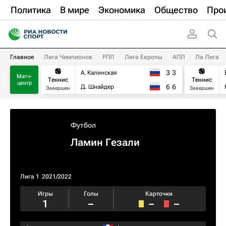
Политика
В мире
Экономика
Общество
Про
Главное
Лига Чемпионов
РПЛ
Лига Европы
АПЛ
Ла Лига
3
3
А. Калинская
Матч-
Теннис
Теннис
центр
6
6
Д. Шнайдер
Завершен
Завершен
Футбол
Ламин Гезали
Лига 1
2021/2022
Игры
Голы
Карточки
1
–
–
–