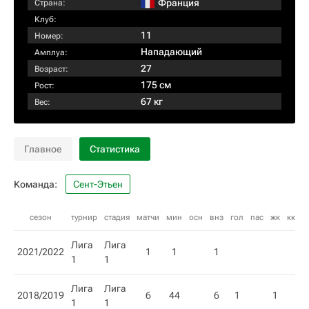
Франция
Страна:
Клуб:
11
Номер:
Нападающий
Амплуа:
27
Возраст:
175 см
Рост:
67 кг
Вес:
Главное
Статистика
Команда:
Сент-Этьен
сезон
турнир
стадия
матчи
мин
осн
внз
гол
пас
жк
кк
Лига
Лига
2021/2022
1
1
1
1
1
Лига
Лига
2018/2019
6
44
6
1
1
1
1