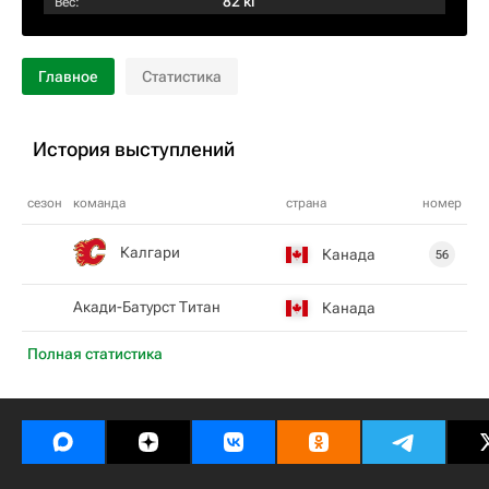
82 кг
Вес:
Главное
Статистика
История выступлений
сезон
команда
страна
номер
Калгари
Канада
56
Акади-Батурст Титан
Канада
Полная статистика