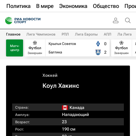
Политика
В мире
Экономика
Общество
Про
Главное
Лига Чемпионов
РПЛ
Лига Европы
АПЛ
Ла Лига
0
Крылья Советов
Матч-
Футбол
Футбол
центр
2
Балтика
Завершен
Завершен
Хоккей
Коул Хакинс
Канада
Страна:
Нападающий
Амплуа:
23
Возраст:
190 см
Рост: