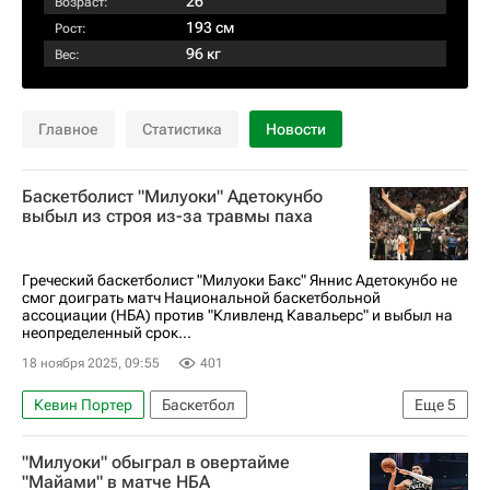
26
Возраст:
193 см
Рост:
96 кг
Вес:
Главное
Статистика
Новости
Баскетболист "Милуоки" Адетокунбо
выбыл из строя из-за травмы паха
Греческий баскетболист "Милуоки Бакс" Яннис Адетокунбо не
смог доиграть матч Национальной баскетбольной
ассоциации (НБА) против "Кливленд Кавальерс" и выбыл на
неопределенный срок...
18 ноября 2025, 09:55
401
Кевин Портер
Баскетбол
Еще
5
Яннис Адетокунбо
Док Риверс
"Милуоки" обыграл в овертайме
Кливленд Кавальерс
Милуоки Бакс
НБА
"Майами" в матче НБА