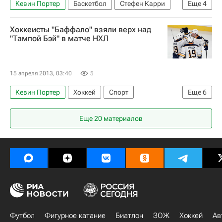
Кевин Портер
Баскетбол
Стефен Карри
Еще
4
Голден Стэйт Уорриорз
Вашингтон Уизардс
Хоккеисты "Баффало" взяли верх над
Хьюстон Рокетс
НБА
"Тампой Бэй" в матче НХЛ
15 апреля 2013, 03:40
5
Кевин Портер
Хоккей
Спорт
Еще
6
Национальная хоккейная лига (НХЛ)
Еще 20 материалов
Тампа-Бэй Лайтнинг
Баффало Сейбрз
Тайлер Эннис
Йохен Хехт
Бенуа Пульо
Футбол
Фигурное катание
Биатлон
ЗОЖ
Хоккей
Ав