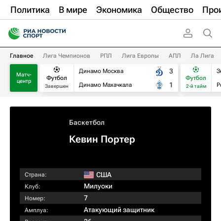
Политика
В мире
Экономика
Общество
Про
Главное
Лига Чемпионов
РПЛ
Лига Европы
АПЛ
Ла Лига
3
Динамо Москва
З
Матч-
Футбол
Футбол
центр
1
Динамо Махачкала
Р
Завершен
2-й тайм
Баскетбол
Кевин Портер
США
Страна:
Милуоки
Клуб:
7
Номер:
Атакующий защитник
Амплуа: