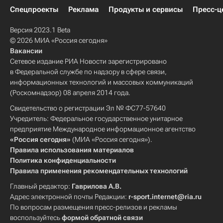
Спецпроекты
Реклама
Продукты и сервисы
Пресс-ц
Версия 2023.1 Beta
© 2026 МИА «Россия сегодня»
Вакансии
Сетевое издание РИА Новости зарегистрировано
в Федеральной службе по надзору в сфере связи,
информационных технологий и массовых коммуникаций
(Роскомнадзор) 08 апреля 2014 года.
Свидетельство о регистрации Эл № ФС77-57640
Учредитель: Федеральное государственное унитарное
предприятие Международное информационное агентство
«Россия сегодня»
(МИА «Россия сегодня»).
Правила использования материалов
Политика конфиденциальности
Правила применения рекомендательных технологий
Главный редактор:
Гаврилова А.В.
Адрес электронной почты Редакции:
r-sport.internet@ria.ru
По вопросам размещения пресс-релизов и рекламы
воспользуйтесь
формой обратной связи