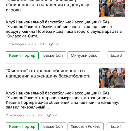
обвиненного в нападении на девушку
игрока
Клуб Национальной баскетбольной ассоциации (НБА)
"Хьюстон Рокетс" обменял обвиненного в нападении на
подругу Кевина Портера и два пика второго раунда драфта в
"Оклахома-Сити...
17 октября 2023, 20:28
82
Кевин Портер
Баскетбол
Милуоки Бакс
Еще
3
Хьюстон Рокетс
Оклахома-Сити Тандер
"Хьюстон" отстранил обвиненного в
НБА
нападении на женщину баскетболиста
Клуб Национальной баскетбольной ассоциации (НБА)
"Хьюстон Рокетс" отстранил американского защитника
Кевина Портера из-за обвинений в нападении на женщину,
заявил генеральный...
2 октября 2023, 23:46
79
Кевин Портер
Баскетбол
Хьюстон Рокетс
Еще
1