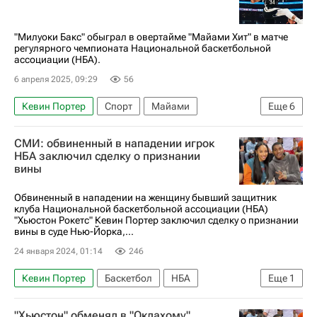
"Милуоки Бакс" обыграл в овертайме "Майами Хит" в матче
регулярного чемпионата Национальной баскетбольной
ассоциации (НБА).
6 апреля 2025, 09:29
56
Кевин Портер
Спорт
Майами
Еще
6
Яннис Адетокунбо
Бэм Адебайо
СМИ: обвиненный в нападении игрок
Милуоки Бакс
Майами Хит
НБА заключил сделку о признании
вины
Лос-Анджелес Клипперс
Кубок России по баскетболу
Обвиненный в нападении на женщину бывший защитник
клуба Национальной баскетбольной ассоциации (НБА)
"Хьюстон Рокетс" Кевин Портер заключил сделку о признании
вины в суде Нью-Йорка,...
24 января 2024, 01:14
246
Кевин Портер
Баскетбол
НБА
Еще
1
Вокруг спорта
"Хьюстон" обменял в "Оклахому"