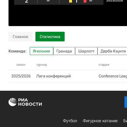
2
–
1
–
2025/2026
Главное
Статистика
Команда:
Ягелония
Гранада
Шарлотт
Дерби Каунти
сезон
турнир
стадия
2025/2026
Лига конференций
Conference Leag
Футбол
Фигурное катание
Б