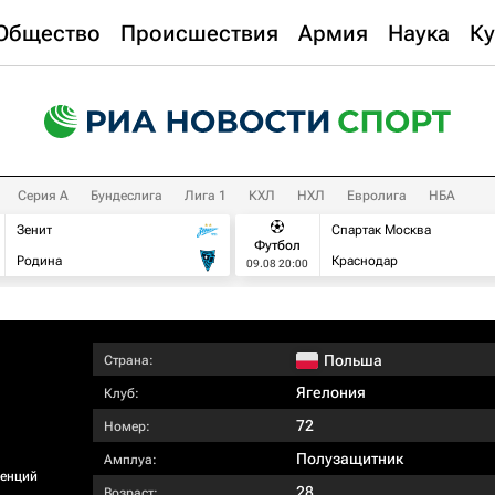
Общество
Происшествия
Армия
Наука
Ку
Серия А
Бундеслига
Лига 1
КХЛ
НХЛ
Евролига
НБА
Зенит
Спартак Москва
Футбол
Родина
Краснодар
09.08 20:00
Польша
Страна:
Ягелония
Клуб:
72
Номер:
Полузащитник
Амплуа:
ренций
28
Возраст: