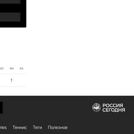
ас
жк
кк
1
ries
Теннис
Теги
Полезное