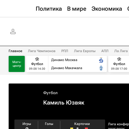
Политика
В мире
Экономика
Главное
Лига Чемпионов
РПЛ
Лига Европы
АПЛ
Ла Лига
Динамо Москва
Матч-
Футбол
Футбол
центр
Динамо Махачкала
09.08 14:30
09.08 17:00
Футбол
Камиль Юзвяк
Игры
Голы
Карточки
Лига конфе