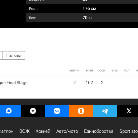
176 см
Рост:
70 кг
Вес:
Польша
матчи
мин
осн
внз
гол
п
ue Final Stage
2
102
2
иатлон
ЗОЖ
Хоккей
Авто/мото
Единоборства
Sport sto