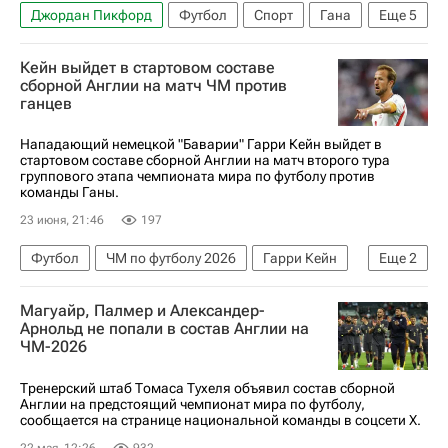
Джордан Пикфорд
Футбол
Спорт
Гана
Еще
5
Англия
Бостон
Карлуш Кейруш
Кейн выйдет в стартовом составе
Эзри Конса
ЧМ по футболу 2026
сборной Англии на матч ЧМ против
ганцев
Нападающий немецкой "Баварии" Гарри Кейн выйдет в
стартовом составе сборной Англии на матч второго тура
группового этапа чемпионата мира по футболу против
команды Ганы.
23 июня, 21:46
197
Футбол
ЧМ по футболу 2026
Гарри Кейн
Еще
2
Англия
Гана
Магуайр, Палмер и Александер-
Арнольд не попали в состав Англии на
ЧМ-2026
Тренерский штаб Томаса Тухеля объявил состав сборной
Англии на предстоящий чемпионат мира по футболу,
сообщается на странице национальной команды в соцсети Х.
22 мая, 12:26
932