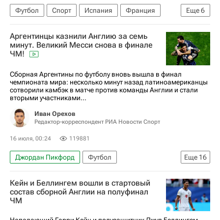
Футбол
Спорт
Испания
Франция
Еще
6
ЮАР
Аргентинцы казнили Англию за семь
Международная федерация футбола (ФИФА)
минут. Великий Месси снова в финале
ЧМ!
ЧМ по футболу 2026
Майкл Олисе
Родри
Килиан Мбаппе
Сборная Аргентины по футболу вновь вышла в финал
чемпионата мира: несколько минут назад латиноамериканцы
сотворили камбэк в матче против команды Англии и стали
вторыми участниками...
Иван Орехов
Редактор-корреспондент РИА Новости Спорт
16 июля, 00:24
119881
Джордан Пикфорд
Футбол
Еще
16
ЧМ по футболу 2026
Спорт
Спорт — видео
Кейн и Беллингем вошли в стартовый
Материалы РИА Спорт
состав сборной Англии на полуфинал
ЧМ
Авторы РИА Новости Спорт
Франция
Англия
Аргентина
Испания