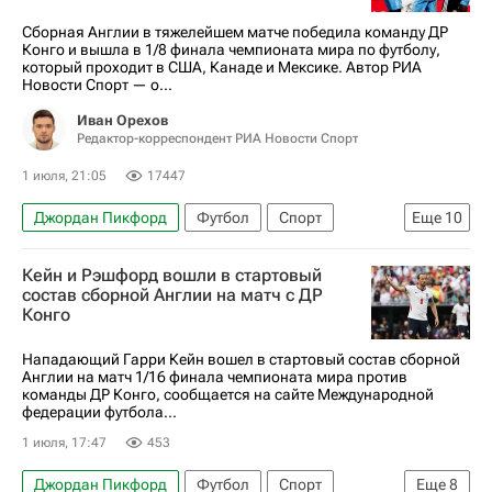
Сборная Англии в тяжелейшем матче победила команду ДР
Конго и вышла в 1/8 финала чемпионата мира по футболу,
который проходит в США, Канаде и Мексике. Автор РИА
Новости Спорт — о...
Иван Орехов
Редактор-корреспондент РИА Новости Спорт
1 июля, 21:05
17447
Джордан Пикфорд
Футбол
Спорт
Еще
10
Гарри Кейн
ДР Конго
ЧМ по футболу 2026
Кейн и Рэшфорд вошли в стартовый
Англия
Авторы РИА Новости Спорт
состав сборной Англии на матч с ДР
Конго
Материалы РИА Спорт
Мексика
Эквадор
Джуд Беллингем
Томас Тухель
Нападающий Гарри Кейн вошел в стартовый состав сборной
Англии на матч 1/16 финала чемпионата мира против
команды ДР Конго, сообщается на сайте Международной
федерации футбола...
1 июля, 17:47
453
Джордан Пикфорд
Футбол
Спорт
Еще
8