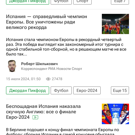
Джордан Пикфорд
Футбол
Спорт
Еще
7
Англия
Манчестер
Эрлинг Холанд
Испания — справедливый чемпион
Бернарду Силва
Эвертон
Манчестер Сити
Европы. Все уничтожены ради
великого рекорда
АПЛ 2026-2027 (Чемпионат Англии по футболу)
Испания стала чемпионом Европы в рекордный четвертый
раз. Эта победа выглядит как закономерный итог турнира с
одной стабильной топ-сборной, но в решающем матче не все
было так...
Роберт Шилькович
Корреспондент РИА Новости Спорт
15 июля 2024, 01:50
27478
Джордан Пикфорд
Футбол
Евро-2024
Еще
15
Испания
Англия
Беспощадная Испания наказала
Авторы РИА Новости Спорт
Гарет Саутгейт
скучную Англию: все о финале
Евро-2024
Ламин Ямаль
Спорт
Луис де ла Фуэнте
Даниэль Ольмо
Нико Уильямс
Родри
В Берлине подошел к концу финал чемпионата Европы по
футболу: сборная Испании в самой концовке обыграла