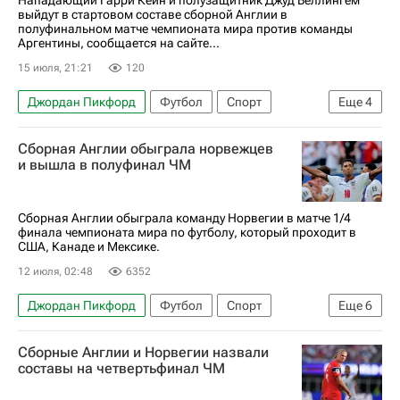
Нападающий Гарри Кейн и полузащитник Джуд Беллингем
выйдут в стартовом составе сборной Англии в
Гарри Кейн
Лионель Месси
полуфинальном матче чемпионата мира против команды
Аргентины, сообщается на сайте...
Энтони Гордон
Эмилиано Мартинес (1985)
15 июля, 21:21
120
Лаутаро Мартинес
Энцо Фернандес
Джордан Пикфорд
Футбол
Спорт
Еще
4
Алексис Макаллистер
Международная федерация футбола (ФИФА)
Сборная Англии обыграла норвежцев
ЧМ по футболу 2026
Джуд Беллингем
и вышла в полуфинал ЧМ
Гарри Кейн
Сборная Англии обыграла команду Норвегии в матче 1/4
финала чемпионата мира по футболу, который проходит в
США, Канаде и Мексике.
12 июля, 02:48
6352
Джордан Пикфорд
Футбол
Спорт
Еще
6
Англия
ЧМ по футболу 2026
Сборные Англии и Норвегии назвали
Андреас Шельдеруп
Джуд Беллингем
США
составы на четвертьфинал ЧМ
Норвегия