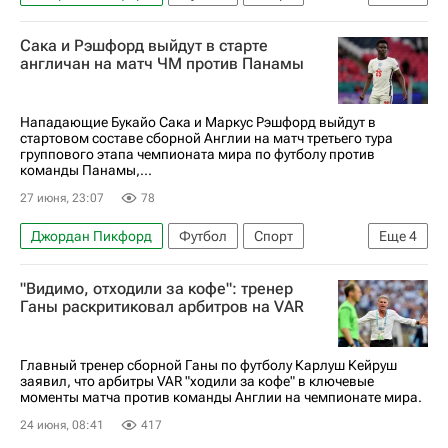
Англия
Атланта
США
Сака и Рэшфорд выйдут в старте
Международная федерация футбола (ФИФА)
англичан на матч ЧМ против Панамы
ЧМ по футболу 2026
Гарри Кейн
Эзри Конса
ДР Конго
Нападающие Букайо Сака и Маркус Рэшфорд выйдут в
стартовом составе сборной Англии на матч третьего тура
группового этапа чемпионата мира по футболу против
команды Панамы,...
27 июня, 23:07
78
Джордан Пикфорд
Футбол
Спорт
Еще
4
Маркус Рэшфорд
Букайо Сака
"Видимо, отходили за кофе": тренер
Международная федерация футбола (ФИФА)
Ганы раскритиковал арбитров на VAR
ЧМ по футболу 2026
Главный тренер сборной Ганы по футболу Карлуш Кейруш
заявил, что арбитры VAR "ходили за кофе" в ключевые
моменты матча против команды Англии на чемпионате мира.
24 июня, 08:41
417