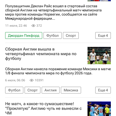
Полузащитник Деклан Райс вошел в стартовый состав
сборной Англии на четвертьфинальный матч чемпионата
мира против команды Норвегии, сообщается на сайте
Международной федерации...
11 июля, 22:46
372
Джордан Пикфорд
Футбол
Спорт
Еще
4
Деклан Райс
Марк Гехи
Сборная Англии вышла в
Международная федерация футбола (ФИФА)
четвертьфинал чемпионата мира по
футболу
ЧМ по футболу 2026
Сборная Англии нанесла поражение команде Мексики в матче
1/8 финала чемпионата мира по футболу 2026 года.
6 июля, 06:06
10391
Футбол
Спорт
Англия
Мексика
Еще
4
Джуд Беллингем
Гарри Кейн
Не матч, а какое-то сумасшествие!
Хулиан Киньонес
ЧМ по футболу 2026
"Проклятую" Англию чуть не вынесли с
ЧМ