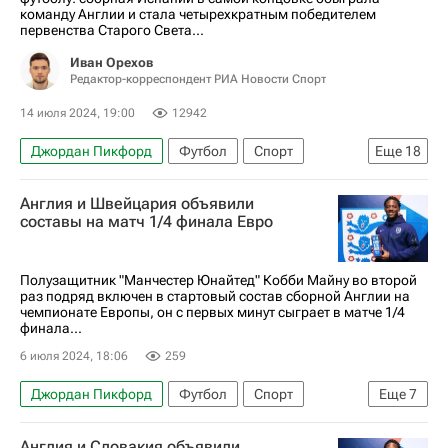
Гарри Кейн
Джуд Беллингем
Кол Палмер
команду Англии и стала четырехкратным победителем
первенства Старого Света...
Микель Оярсабаль
Унаи Симон
Иван Орехов
Редактор-корреспондент РИА Новости Спорт
14 июля 2024, 19:00
12942
Джордан Пикфорд
Футбол
Спорт
Еще
18
Спорт — видео
Авторы РИА Новости Спорт
Англия и Швейцария объявили
Материалы РИА Спорт
Евро-2024
составы на матч 1/4 финала Евро
Чемпионат Европы по футболу
Англия
Испания
Гарет Саутгейт
Полузащитник "Манчестер Юнайтед" Кобби Майну во второй
раз подряд включен в стартовый состав сборной Англии на
Луис де ла Фуэнте
Гарри Кейн
чемпионате Европы, он с первых минут сыграет в матче 1/4
финала...
Кол Палмер
Джуд Беллингем
6 июля 2024, 18:06
259
Нико Уильямс
Микель Оярсабаль
Джордан Пикфорд
Футбол
Спорт
Еще
7
Унаи Симон
Ламин Ямаль
Родри
Дюссельдорф
Швейцария
Кайл Уокер
Альваро Мората
Англия и Словакия объявили