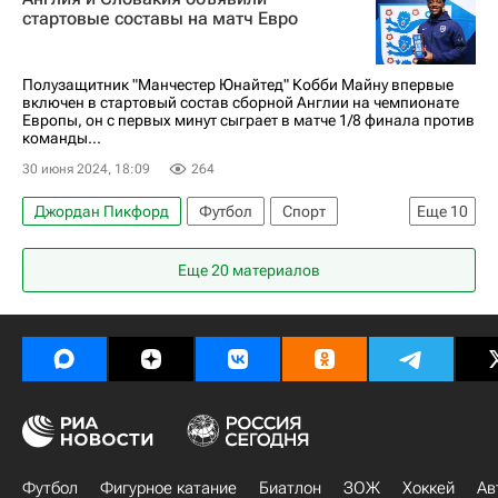
Эзри Конса
Англия
Манчестер Юнайтед
стартовые составы на матч Евро
Евро-2024
Полузащитник "Манчестер Юнайтед" Кобби Майну впервые
включен в стартовый состав сборной Англии на чемпионате
Европы, он с первых минут сыграет в матче 1/8 финала против
команды...
30 июня 2024, 18:09
264
Джордан Пикфорд
Футбол
Спорт
Еще
10
Англия
Словакия
Гельзенкирхен
Еще 20 материалов
Конор Галлахер
Кайл Уокер
Манчестер Юнайтед
Евро-2024
Германия
Манчестер Сити
Арсенал (Лондон)
Футбол
Фигурное катание
Биатлон
ЗОЖ
Хоккей
Ав