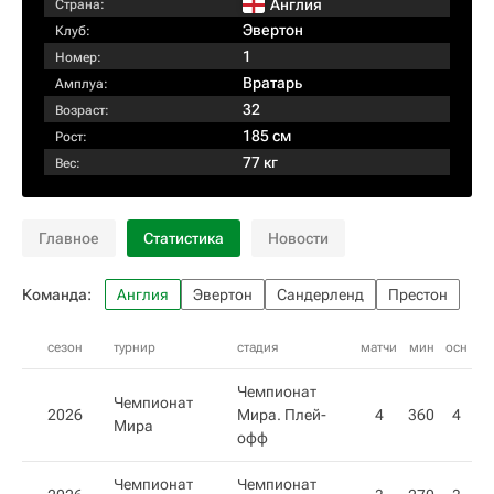
Англия
Страна:
Эвертон
Клуб:
1
Номер:
Вратарь
Амплуа:
32
Возраст:
185 см
Рост:
77 кг
Вес:
Главное
Статистика
Новости
Команда:
Англия
Эвертон
Сандерленд
Престон
сезон
турнир
стадия
матчи
мин
осн
вн
Чемпионат
Чемпионат
2026
Мира. Плей-
4
360
4
Мира
офф
Чемпионат
Чемпионат