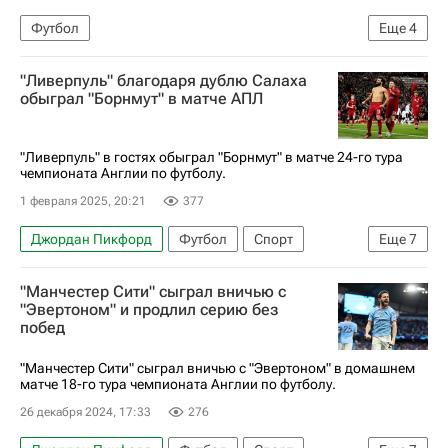
Футбол
Еще
4
АПЛ 2026-2027 (Чемпионат Англии по футболу)
"Ливерпуль" благодаря дублю Салаха
Джек Грилиш
Эвертон
обыграл "Борнмут" в матче АПЛ
Брайтон энд Хоув Альбион
"Ливерпуль" в гостях обыграл "Борнмут" в матче 24-го тура
чемпионата Англии по футболу.
1 февраля 2025, 20:21
377
Джордан Пикфорд
Футбол
Спорт
Еще
7
Англия
Мохамед Салах
Эрлинг Холанд
"Манчестер Сити" сыграл вничью с
Ливерпуль
Борнмут
Эвертон
"Эвертоном" и продлил серию без
побед
АПЛ 2026-2027 (Чемпионат Англии по футболу)
"Манчестер Сити" сыграл вничью с "Эвертоном" в домашнем
матче 18-го тура чемпионата Англии по футболу.
26 декабря 2024, 17:33
276