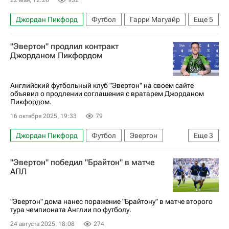
Джордан Пикфорд
Футбол
Гарри Магуайр
Еще
5
Дин Хендерсон
Манчестер Юнайтед
"Эвертон" продлил контракт
Челси
Астон Вилла
ЧМ по футболу 2026
Джорданом Пикфордом
Английский футбольный клуб "Эвертон" на своем сайте
объявил о продлении соглашения с вратарем Джорданом
Пикфордом.
16 октября 2025, 19:33
79
Джордан Пикфорд
Футбол
Эвертон
Еще
3
Сандерленд
Брэдфорд Сити
Спорт
"Эвертон" победил "Брайтон" в матче
АПЛ
"Эвертон" дома нанес поражение "Брайтону" в матче второго
тура чемпионата Англии по футболу.
24 августа 2025, 18:08
274