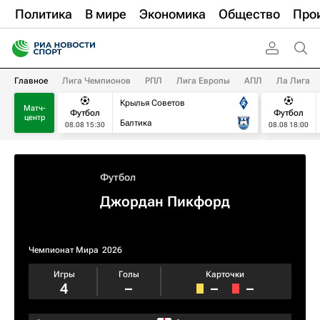
Политика
В мире
Экономика
Общество
Про
Главное
Лига Чемпионов
РПЛ
Лига Европы
АПЛ
Ла Лига
Крылья Советов
Матч-
Футбол
Футбол
центр
Балтика
08.08 15:30
08.08 18:00
Футбол
Джордан Пикфорд
Чемпионат Мира
2026
Игры
Голы
Карточки
4
–
–
–