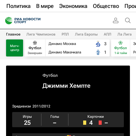
Политика
В мире
Экономика
Общество
Про
Главное
Лига Чемпионов
РПЛ
Лига Европы
АПЛ
Ла Лига
3
Динамо Москва
З
Матч-
Футбол
Футбол
центр
1
Динамо Махачкала
Р
Завершен
1-й тайм
Футбол
Джимми Хемпте
Эредивизи
2011/2012
Игры
Голы
Карточки
25
–
4
–