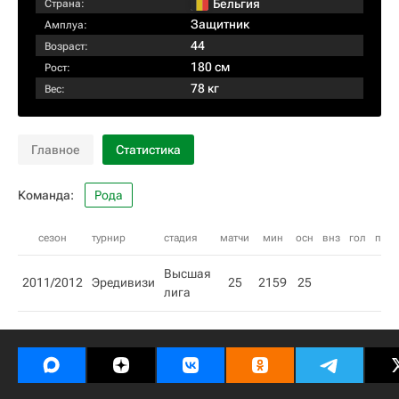
Бельгия
Страна:
Защитник
Амплуа:
44
Возраст:
180 см
Рост:
78 кг
Вес:
Главное
Статистика
Команда:
Рода
сезон
турнир
стадия
матчи
мин
осн
внз
гол
пас
Высшая
2011/2012
Эредивизи
25
2159
25
лига