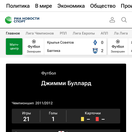
Политика
В мире
Экономика
Общество
Про
Главное
Лига Чемпионов
РПЛ
Лига Европы
АПЛ
Ла Лига
0
Крылья Советов
Матч-
Футбол
Футбол
центр
2
Балтика
Завершен
Завершен
Футбол
Джимми Буллард
Чемпионшип
2011/2012
Игры
Голы
Карточки
21
1
–
–