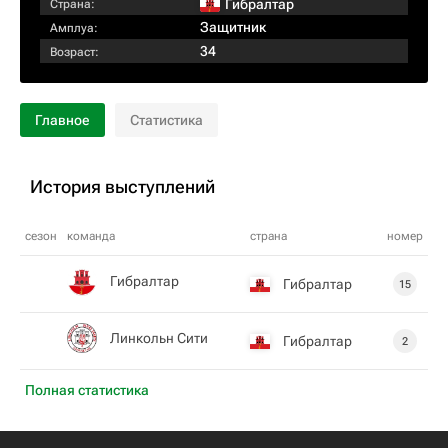
Гибралтар
Страна:
Защитник
Амплуа:
34
Возраст:
Главное
Статистика
История выступлений
сезон
команда
страна
номер
Гибралтар
Гибралтар
15
Линкольн Сити
Гибралтар
2
Полная статистика