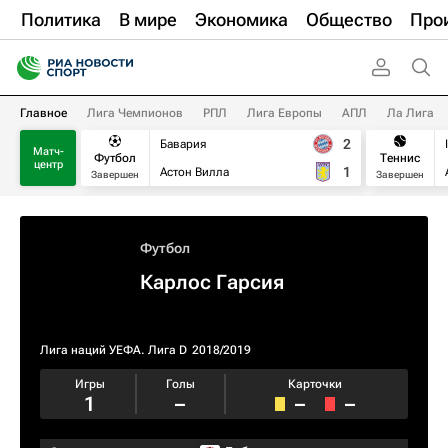
Политика
В мире
Экономика
Общество
Про
Главное
Лига Чемпионов
РПЛ
Лига Европы
АПЛ
Ла Лига
2
Бавария
Матч-
Футбол
Теннис
центр
1
Астон Вилла
Завершен
Завершен
Футбол
Карлос Гарсия
Лига наций УЕФА. Лига D
2018/2019
Игры
Голы
Карточки
1
–
–
–