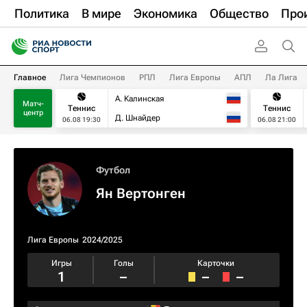
Политика
В мире
Экономика
Общество
Про
Главное
Лига Чемпионов
РПЛ
Лига Европы
АПЛ
Ла Лига
А. Калинская
Матч-
Теннис
Теннис
центр
Д. Шнайдер
06.08 19:30
06.08 21:00
Футбол
Ян Вертонген
Лига Европы
2024/2025
Игры
Голы
Карточки
1
–
–
–