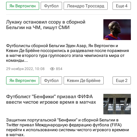
Ян Вертонген
Футбол
Леандро Троссард
Еще
4
Шарль Де Кетеларе
Евро-2024
Бельгия
Лукаку остановил ссору в сборной
Эстония
Бельгии на ЧМ, пишут СМИ
Футболисты сборной Бельгии Эден Азар, Ян Вертонген и
Кевин Де Брёйне поссорились в раздевалке после поражения
в матче второго тура группового этапа чемпионата мира от
команды...
29 ноября 2022, 10:08
854
Ян Вертонген
Футбол
Кевин Де Брёйне
Еще
2
Эден Азар
ЧМ по футболу 2026
Футболист "Бенфики" призвал ФИФА
ввести чистое игровое время в матчах
Защитник португальской "Бенфики" и сборной Бельгии в
Twitter привал Международную федерацию футбола (FIFA)
перейти к использованию системы чистого игрового времени
в матчах.