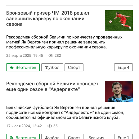
Бронзовый призер ЧМ-2018 решил
завершить карьеру по окончании
сезона
Рекордсмен сборной Бельгии по количеству проведенных
матчей Ян Вертонген принял решение завершить
профессиональную карьеру по окончании сезона.
25 марта 2025, 19:45
282
Ян Вертонген
Футбол
Спорт
Еще
4
Андерлехт
Тоттенхэм Хотспур
Аякс
Рекордсмен сборной Бельгии проведет
Бельгия
еще один сезон в "Андерлехте"
Бельгийский футболист Ян Вертонген принял решение
подписать новый контракт с "Андерлехтом" на один сезон,
сообщается на официальном сайте бельгийского клуба.
17 июля 2024, 12:42
55
Ян Вертонген
Футбол
Спорт
Бельгия
Еще
1