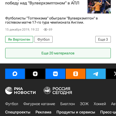
победу над "Вулверхэмптоном" в АПЛ
Футболисты "Тоттенхэма" обыграли "Вулверхэмптон" в
гостевом матче 17-го тура чемпионата Англии.
15 декабря 2019, 19:22
69
Ян Вертонген
Футбол
Еще
3
АПЛ 2026-2027 (Чемпионат Англии по футболу)
Еще 20 материалов
Тоттенхэм Хотспур
Вулверхэмптон
Футбол
Фигурное катание
Биатлон
ЗОЖ
Хоккей
Ав
Спецпроекты
Реклама
Продукты и сервисы
Пресс-ц