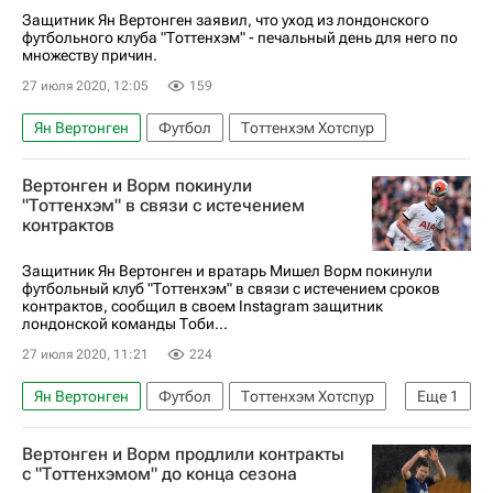
Защитник Ян Вертонген заявил, что уход из лондонского
футбольного клуба "Тоттенхэм" - печальный день для него по
множеству причин.
27 июля 2020, 12:05
159
Ян Вертонген
Футбол
Тоттенхэм Хотспур
Вертонген и Ворм покинули
"Тоттенхэм" в связи с истечением
контрактов
Защитник Ян Вертонген и вратарь Мишел Ворм покинули
футбольный клуб "Тоттенхэм" в связи с истечением сроков
контрактов, сообщил в своем Instagram защитник
лондонской команды Тоби...
27 июля 2020, 11:21
224
Ян Вертонген
Футбол
Тоттенхэм Хотспур
Еще
1
Мишель Ворм
Вертонген и Ворм продлили контракты
с "Тоттенхэмом" до конца сезона