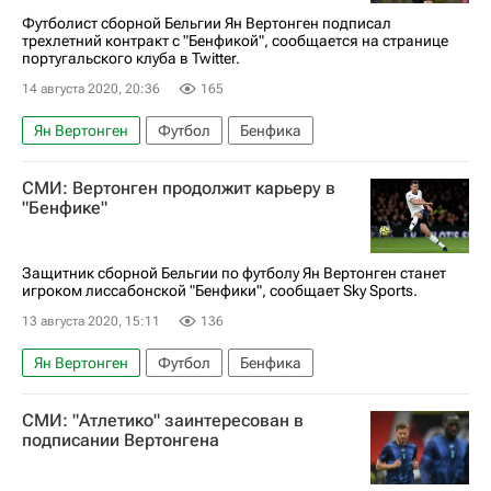
Александр Ляказетт
Футболист сборной Бельгии Ян Вертонген подписал
трехлетний контракт с "Бенфикой", сообщается на странице
португальского клуба в Twitter.
14 августа 2020, 20:36
165
Ян Вертонген
Футбол
Бенфика
СМИ: Вертонген продолжит карьеру в
"Бенфике"
Защитник сборной Бельгии по футболу Ян Вертонген станет
игроком лиссабонской "Бенфики", сообщает Sky Sports.
13 августа 2020, 15:11
136
Ян Вертонген
Футбол
Бенфика
СМИ: "Атлетико" заинтересован в
подписании Вертонгена