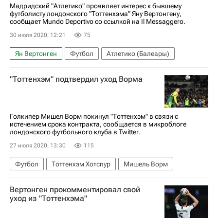
Мадридский "Атлетико" проявляет интерес к бывшему
футболисту лондонского "Тоттенхэма" Яну Вертонгену,
сообщает Mundo Deportivo со ссылкой на Il Messaggero.
30 июля 2020, 12:21
75
Ян Вертонген
Футбол
Атлетико (Балеары)
"Тоттенхэм" подтвердил уход Ворма
Голкипер Мишел Ворм покинул "Тоттенхэм" в связи с
истечением срока контракта, сообщается в микроблоге
лондонского футбольного клуба в Twitter.
27 июля 2020, 13:30
115
Футбол
Тоттенхэм Хотспур
Мишель Ворм
Вертонген прокомментировал свой
уход из "Тоттенхэма"