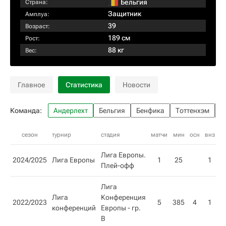
Бельгия
Страна:
Защитник
Амплуа:
39
Возраст:
189 см
Рост:
88 кг
Вес:
Главное
Статистика
Новости
Команда:
Андерлехт
Бельгия
Бенфика
Тоттенхэм
А
сезон
турнир
стадия
матчи
мин
осн
внз
г
Лига Европы.
2024/2025
Лига Европы
1
25
1
Плей-офф
Лига
Лига
Конференция
2022/2023
5
385
4
1
конференций
Европы - гр.
B