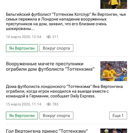
Бельгийский футболист "Тоттенхэм Хотспур" Ян Вертонген, чья
семья пережила в Лондоне нападение вооруженных
преступников на дом, заявил, что его близкие очень
шокированы...
16 марта 2020, 12:54
311
Ян Вертонген
Вокруг спорта
Вооруженные мачете преступники
ограбили дом футболиста "Тоттенхэма"
Дома футболиста лондонского "Тоттенхэма" Яна Вертонгена
ограбили, когда игрок находился на выезде вместе с
командой в Германии, сообщает Daily Express.
15 марта 2020, 11:14
783
Ян Вертонген
Вокруг спорта
Еще
1
Тоттенхэм Хотспур
Гол Вертонгена принес "Тоттенхэму"