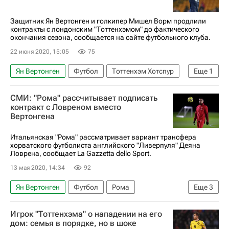
Защитник Ян Вертонген и голкипер Мишел Ворм продлили
контракты с лондонским "Тоттенхэмом" до фактического
окончания сезона, сообщается на сайте футбольного клуба.
22 июня 2020, 15:05
75
Ян Вертонген
Футбол
Тоттенхэм Хотспур
Еще
1
Мишель Ворм
СМИ: "Рома" рассчитывает подписать
контракт с Ловреном вместо
Вертонгена
Итальянская "Рома" рассматривает вариант трансфера
хорватского футболиста английского "Ливерпуля" Деяна
Ловрена, сообщает La Gazzetta dello Sport.
13 мая 2020, 14:34
92
Ян Вертонген
Футбол
Рома
Еще
3
Тоттенхэм Хотспур
Ливерпуль
Игрок "Тоттенхэма" о нападении на его
Деян Ловрен
дом: семья в порядке, но в шоке