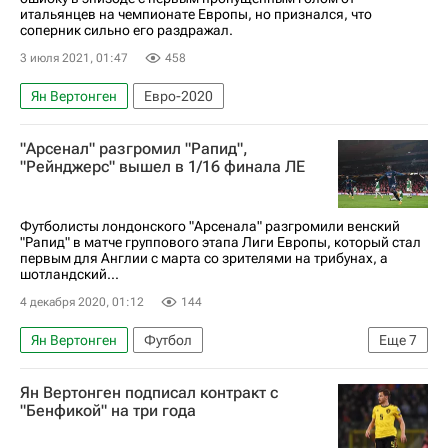
итальянцев на чемпионате Европы, но признался, что
соперник сильно его раздражал.
3 июля 2021, 01:47
458
Ян Вертонген
Евро-2020
"Арсенал" разгромил "Рапид",
"Рейнджерс" вышел в 1/16 финала ЛЕ
Футболисты лондонского "Арсенала" разгромили венский
"Рапид" в матче группового этапа Лиги Европы, который стал
первым для Англии с марта со зрителями на трибунах, а
шотландский...
4 декабря 2020, 01:12
144
Ян Вертонген
Футбол
Еще
7
Лига Европы УЕФА 2026-2027
Мольде
Ян Вертонген подписал контракт с
Арсенал (Лондон)
Стандард (Льеж)
"Бенфикой" на три года
Рапид (Вена)
Юлиан Вайгль